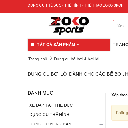
DỤNG CỤ THỂ DỤC - THỂ HÌNH - THỂ THAO ZOKO SPORT !
TẤT CẢ SẢN PHẨM
TRAN
Trang chủ
Dụng cụ bể bơi & bơi lội
DỤNG CỤ BƠI LỘI DÀNH CHO CÁC BỂ BƠI, 
DANH MỤC
Xếp theo
XE ĐẠP TẬP THỂ DỤC
Không
DỤNG CỤ THỂ HÌNH
DỤNG CỤ BÓNG BÀN