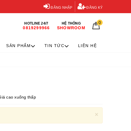
ĐĂNG NHẬP
ĐĂNG KÝ
0
HOTLINE 24/7
HỆ THỐNG
0819299966
SHOWROOM
SẢN PHẨM
TIN TỨC
LIÊN HỆ
Giá cao xuống thấp
×