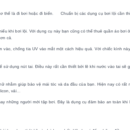
ơ thể là đi bơi hoặc đi biển. Chuẩn bị các dụng cụ bơi lội cần th
iếu khi bơi lội. Với dụng cụ này bạn cũng có thể thuê quần áo bơ
hơn cả.
n vào, chống tia UV vào mắt một cách hiệu quả. Với chiếc kính này
 sử dụng nút tai. Điều này rất cần thiết bởi lẽ khi nước vào tai sẽ
i nữ nhằm giúp bảo vệ mái tóc và da đầu của bạn. Hiện nay có rất 
licon, vải…
hay những người mới tập bơi. Đây là dụng cụ đảm bảo an toàn khi 