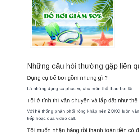
15.000.000đ - 30.000.000đ
30.000.000đ - 50.000.000đ
Giá trên 50.000.000đ
Những câu hỏi thường gặp liên q
Dụng cụ bể bơi gồm những gì ?
Là những dụng cụ phục vụ cho môn thể thao bơi lội.
Tôi ở tỉnh thì vận chuyển và lắp đặt như thế
Với hệ thống phân phối rộng khắp nên ZOKO luôn vận c
tiếp hoặc qua video call.
Tôi muốn nhận hàng rồi thanh toán tiền có