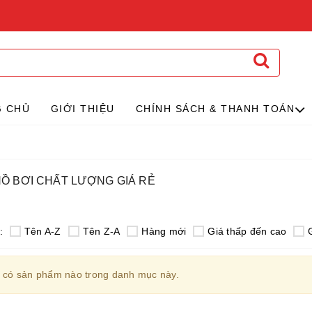
G CHỦ
GIỚI THIỆU
CHÍNH SÁCH & THANH TOÁN
HỒ BƠI CHẤT LƯỢNG GIÁ RẺ
:
Tên A-Z
Tên Z-A
Hàng mới
Giá thấp đến cao
 có sản phẩm nào trong danh mục này.