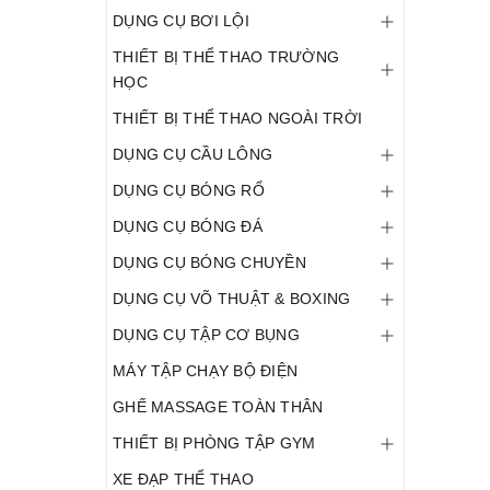
DỤNG CỤ BƠI LỘI
THIẾT BỊ THỂ THAO TRƯỜNG
HỌC
THIẾT BỊ THỂ THAO NGOÀI TRỜI
DỤNG CỤ CẦU LÔNG
DỤNG CỤ BÓNG RỔ
DỤNG CỤ BÓNG ĐÁ
DỤNG CỤ BÓNG CHUYỀN
DỤNG CỤ VÕ THUẬT & BOXING
DỤNG CỤ TẬP CƠ BỤNG
MÁY TẬP CHẠY BỘ ĐIỆN
GHẾ MASSAGE TOÀN THÂN
THIẾT BỊ PHÒNG TẬP GYM
XE ĐẠP THỂ THAO