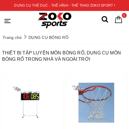
DỤNG CỤ THỂ DỤC - THỂ HÌNH - THỂ THAO ZOKO SPORT !
0
Trang chủ
DỤNG CỤ BÓNG RỒ
THIẾT BỊ TẬP LUYỆN MÔN BÓNG RỔ, DỤNG CỤ MÔN
BÓNG RỔ TRONG NHÀ VÀ NGOÀI TRỜI