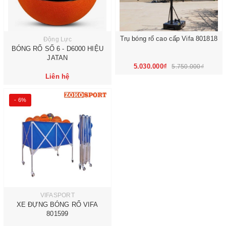
Trụ bóng rổ cao cấp Vifa 801818
Động Lực
BÓNG RỔ SỐ 6 - D6000 HIỆU
JATAN
5.030.000₫
5.750.000₫
Liên hệ
- 6%
VIFASPORT
XE ĐỰNG BÓNG RỔ VIFA
801599