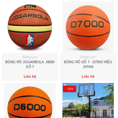
Động Lực
Động Lực
BÓNG RỔ JOGARBOLA J9000
BÓNG RỔ SỐ 7 - D7000 HIỆU
SỐ 7
JATAN
Liên hệ
Liên hệ
- 13%