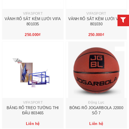
VIFASPORT
VIFASPORT
VÀNH RỔ SẮT KÈM LƯỚI VIFA
VÀNH RỔ SẮT KÈM LƯỚI VIFA
801035
801030
250.000₫
250.000₫
VIFASPORT
Động Lực
BẢNG RỔ TREO TƯỜNG THI
BÓNG RỔ JOGARBOLA J2000
ĐẤU 803465
SỐ 7
Liên hệ
Liên hệ