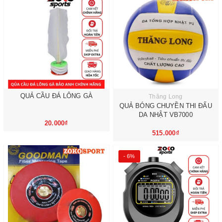
QUẢ CẦU ĐÁ LÔNG GÀ
Thăng Long
QUẢ BÓNG CHUYỀN THI ĐẤU
DA NHẬT VB7000
20.000₫
515.000₫
- 6%