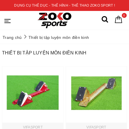
DỤNG CỤ THỂ DỤC - THỂ HÌNH - THỂ THAO ZOKO SPORT !
0
Trang chủ
Thiết bị tập luyện môn điền kinh
THIẾT BỊ TẬP LUYỆN MÔN ĐIỀN KINH
VIFASPORT
VIFASPORT