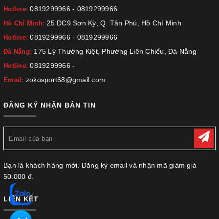
0819299966
-
0819299966
Hotline:
25 DC9 Sơn Kỳ, Q. Tân Phú, Hồ Chí Minh
Hồ Chí Minh:
0819299966
-
0819299966
Hotline:
175 Lý Thường Kiệt, Phường Liên Chiểu, Đà Nẵng
Đà Nẵng:
0819299966
-
Hotline:
zokosport68@gmail.com
Email:
ĐĂNG KÝ NHẬN BẢN TIN
Bạn là khách hàng mới. Đăng ký email và nhận mã giảm giá
50.000 đ.
LIÊN KẾT