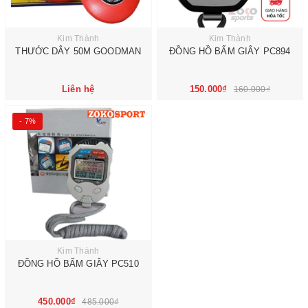
Kim Thành
Kim Thành
THƯỚC DÂY 50M GOODMAN
ĐỒNG HỒ BẤM GIÂY PC894
Liên hệ
150.000₫
160.000₫
- 7%
Kim Thành
ĐỒNG HỒ BẤM GIÂY PC510
450.000₫
485.000₫