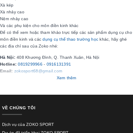
Xà kép
Xà nhảy cao
Nệm nhảy cao
Và các phụ kiện cho môn điền kinh khác
Để có thể xem hoặc tham khảo trực tiếp các sản phẩm dụng cụ cho
môn điền kinh và các
dụng cụ thể thao trường học
khác, hãy ghé
các địa chỉ sau của Zoko nhé:
Hà Nội:
408 Khương Đình, Q. Thanh Xuân, Hà Nội
Hotline:
0819299966
-
0916131391
Email:
zokosport68@gmail.com
Xem thêm
VỀ CHÚNG TÔI
Dịch vụ của ZOKO SPORT
Dự án đã triển khai ZOKO SPORT