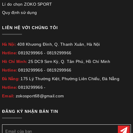
Lí do chọn ZOKO SPORT
Quy định sử dụng
LIÊN HỆ VỚI CHÚNG TÔI
408 Khương Đình, Q. Thanh Xuân, Hà Nội
Hà Nội:
0819299966
-
0819299966
Hotline:
25 DC9 Sơn Kỳ, Q. Tân Phú, Hồ Chí Minh
Hồ Chí Minh:
0819299966
-
0819299966
Hotline:
175 Lý Thường Kiệt, Phường Liên Chiểu, Đà Nẵng
Đà Nẵng:
0819299966
-
Hotline:
zokosport68@gmail.com
Email:
ĐĂNG KÝ NHẬN BẢN TIN