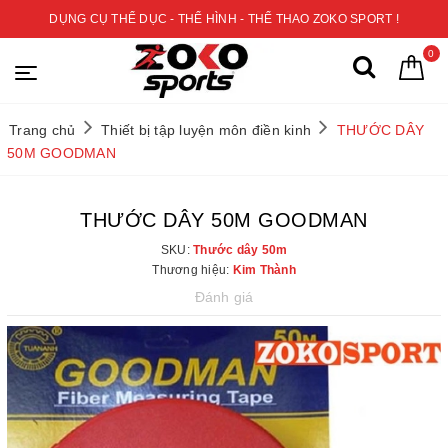
DỤNG CỤ THỂ DỤC - THỂ HÌNH - THỂ THAO ZOKO SPORT !
0
Trang chủ
Thiết bị tập luyện môn điền kinh
THƯỚC DÂY
50M GOODMAN
THƯỚC DÂY 50M GOODMAN
SKU:
Thước dây 50m
Thương hiệu:
Kim Thành
Đánh giá