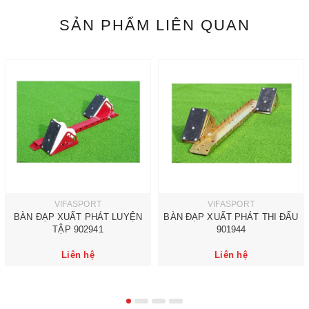
SẢN PHẨM LIÊN QUAN
VIFASPORT
VIFASPORT
BÀN ĐẠP XUẤT PHÁT LUYỆN
BÀN ĐẠP XUẤT PHÁT THI ĐẤU
TẬP 902941
901944
Liên hệ
Liên hệ