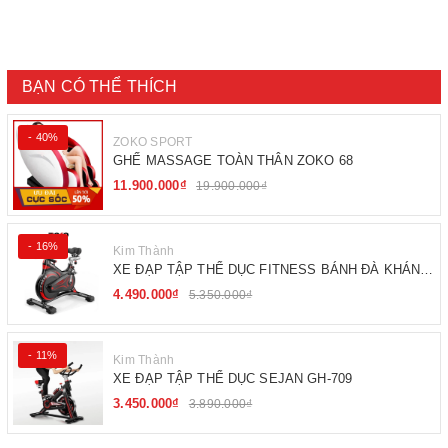
BẠN CÓ THỂ THÍCH
- 40%
ZOKO SPORT
GHẾ MASSAGE TOÀN THÂN ZOKO 68
11.900.000₫
19.900.000₫
- 16%
Kim Thành
XE ĐẠP TẬP THỂ DỤC FITNESS BÁNH ĐÀ KHÁNG
TỪ
4.490.000₫
5.350.000₫
- 11%
Kim Thành
XE ĐẠP TẬP THỂ DỤC SEJAN GH-709
3.450.000₫
3.890.000₫