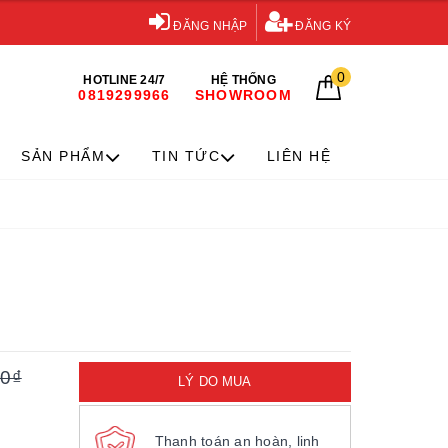
ĐĂNG NHẬP
ĐĂNG KÝ
0
HOTLINE 24/7
HỆ THỐNG
0819299966
SHOWROOM
SẢN PHẨM
TIN TỨC
LIÊN HỆ
00₫
LÝ DO MUA
Thanh toán an hoàn, linh