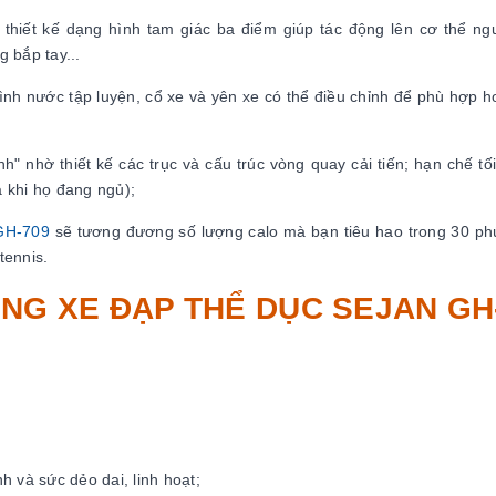
hiết kế dạng hình tam giác ba điểm giúp tác động lên cơ thể ng
 bắp tay...
nh nước tập luyện, cổ xe và yên xe có thể điều chỉnh để phù hợp h
h" nhờ thiết kế các trục và cấu trúc vòng quay cải tiến; hạn chế tối
 khi họ đang ngủ);
 GH-709
sẽ tương đương số lượng calo mà bạn tiêu hao trong 30 phút
tennis.
ỤNG XE ĐẠP THỂ DỤC SEJAN GH
 và sức dẻo dai, linh hoạt;