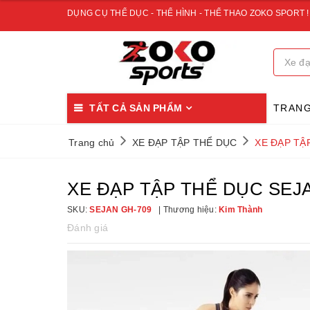
DỤNG CỤ THỂ DỤC - THỂ HÌNH - THỂ THAO ZOKO SPORT !
TẤT CẢ SẢN PHẨM
TRAN
Trang chủ
XE ĐẠP TẬP THỂ DỤC
XE ĐẠP TẬ
XE ĐẠP TẬP THỂ DỤC SEJ
SKU:
SEJAN GH-709
Thương hiệu:
Kim Thành
Đánh giá