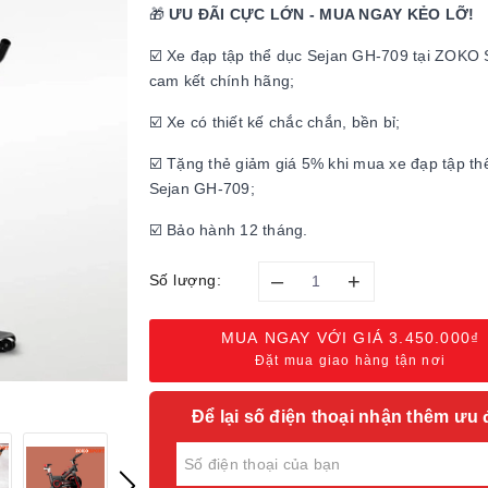
🎁
ƯU ĐÃI CỰC LỚN - MUA NGAY KẺO LỠ!
☑️ Xe đạp tập thể dục Sejan GH-709 tại ZOK
cam kết chính hãng;
☑️ Xe có thiết kế chắc chắn, bền bỉ;
☑️ Tặng thẻ giảm giá 5% khi mua xe đạp tập th
Sejan GH-709;
☑️ Bảo hành 12 tháng.
–
+
Số lượng:
MUA NGAY VỚI GIÁ
3.450.000₫
Đặt mua giao hàng tận nơi
Để lại số điện thoại nhận thêm ưu 