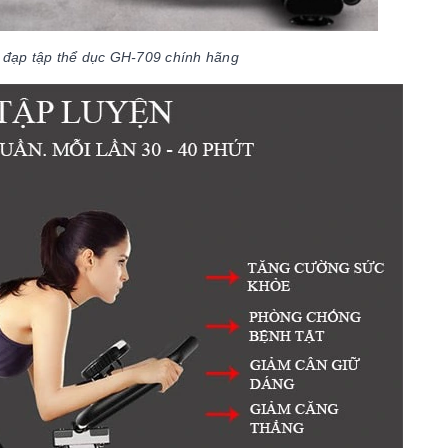
 đạp tập thể dục GH-709 chính hãng