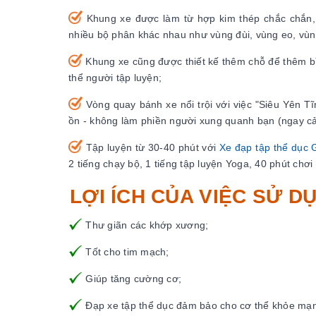
Khung xe được làm từ hợp kim thép chắc chắn, t
nhiều bộ phân khác nhau như vùng đùi, vùng eo, vùng
Khung xe cũng được thiết kế thêm chỗ để thêm bì
thể người tập luyện;
Vòng quay bánh xe nổi trội với việc "Siêu Yên Tĩn
ồn - không làm phiền người xung quanh bạn (ngay cả
Tập luyện từ 30-40 phút với
Xe đạp tập thể dục
2 tiếng chạy bộ, 1 tiếng tập luyện Yoga, 40 phút chơi 
LỢI ÍCH CỦA VIỆC SỬ D
Thư giãn các khớp xương;
Tốt cho tim mạch;
Giúp tăng cường cơ;
Đạp xe tập thể dục đảm bảo cho cơ thể khỏe mạnh