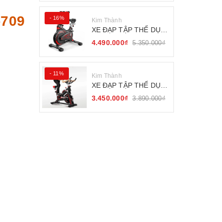
709
- 16%
Kim Thành
XE ĐẠP TẬP THỂ DỤC
FITNESS BÁNH ĐÀ
4.490.000₫
5.350.000₫
KHÁNG TỪ
- 11%
Kim Thành
XE ĐẠP TẬP THỂ DỤC
SEJAN GH-709
3.450.000₫
3.890.000₫