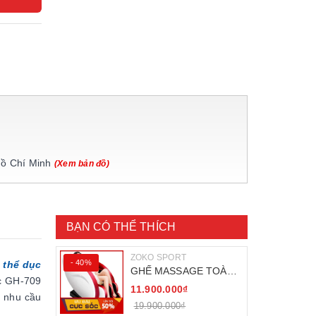
Hồ Chí Minh
(Xem bản đồ)
BẠN CÓ THỂ THÍCH
ZOKO SPORT
- 40%
 thể dục
GHẾ MASSAGE TOÀN
ục GH-709
THÂN ZOKO 68
11.900.000₫
ó nhu cầu
19.900.000₫