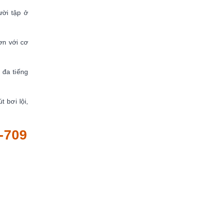
ười tập ở
ơn với cơ
 đa tiếng
 bơi lội,
-709