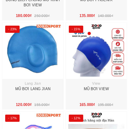
BƠI VIEW
180.000₫
135.000₫
250.000₫
140.000₫
- 23%
- 15%
Lang Jian
View
MŨ BƠI LANG JIAN
MŨ BƠI VIEW
120.000₫
165.000₫
155.000₫
195.000₫
- 17%
- 12%