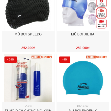
MŨ BƠI SPEEDO
MŨ BƠI JIEJIA
252.000₫
259.000₫
- 28%
- 4%
View
Phoenix
DUNG DỊCH CHỐNG MỜ KÍNH
MŨ BƠI PHOENIX