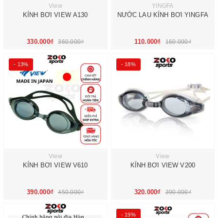
View
YINGFA
KÍNH BƠI VIEW A130
NƯỚC LAU KÍNH BƠI YINGFA
330.000₫
110.000₫
360.000₫
160.000₫
- 13%
- 18%
View
View
KÍNH BƠI VIEW V610
KÍNH BƠI VIEW V200
390.000₫
320.000₫
450.000₫
390.000₫
- 19%