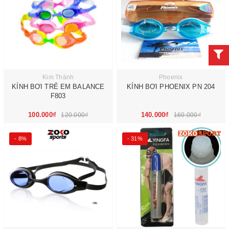
Kim Thành
Phoenix
KÍNH BƠI TRẺ EM BALANCE
KÍNH BƠI PHOENIX PN 204
F803
100.000₫
140.000₫
120.000₫
160.000₫
- 8%
- 31%