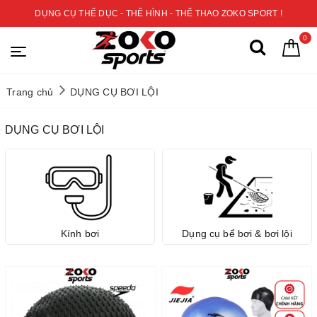
DỤNG CỤ THỂ DỤC - THỂ HÌNH - THỂ THAO ZOKO SPORT !
0
Trang chủ
DỤNG CỤ BƠI LỘI
DỤNG CỤ BƠI LỘI
Kính bơi
Dụng cụ bể bơi & bơi lội