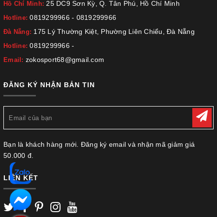
25 DC9 Sơn Kỳ, Q. Tân Phú, Hồ Chí Minh
Hồ Chí Minh:
0819299966
-
0819299966
Hotline:
175 Lý Thường Kiệt, Phường Liên Chiểu, Đà Nẵng
Đà Nẵng:
0819299966
-
Hotline:
zokosport68@gmail.com
Email:
ĐĂNG KÝ NHẬN BẢN TIN
Bạn là khách hàng mới. Đăng ký email và nhận mã giảm giá
50.000 đ.
LIÊN KẾT