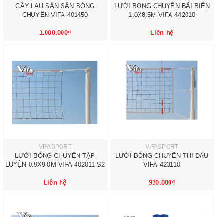
CÂY LAU SÀN SÂN BÓNG
LƯỚI BÓNG CHUYỀN BÃI BIỂN
CHUYỀN VIFA 401450
1.0X8.5M VIFA 442010
1.000.000₫
Liên hệ
VIFASPORT
VIFASPORT
LƯỚI BÓNG CHUYỀN TẬP
LƯỚI BÓNG CHUYỀN THI ĐẤU
LUYỆN 0.9X9.0M VIFA 402011 S2
VIFA 423110
Liên hệ
930.000₫