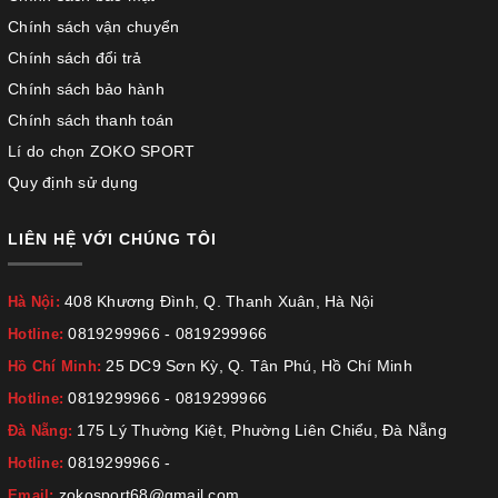
Chính sách vận chuyển
Chính sách đổi trả
Chính sách bảo hành
Chính sách thanh toán
Lí do chọn ZOKO SPORT
Quy định sử dụng
LIÊN HỆ VỚI CHÚNG TÔI
408 Khương Đình, Q. Thanh Xuân, Hà Nội
Hà Nội:
0819299966
-
0819299966
Hotline:
25 DC9 Sơn Kỳ, Q. Tân Phú, Hồ Chí Minh
Hồ Chí Minh:
0819299966
-
0819299966
Hotline:
175 Lý Thường Kiệt, Phường Liên Chiểu, Đà Nẵng
Đà Nẵng:
0819299966
-
Hotline:
zokosport68@gmail.com
Email: