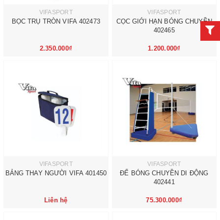
VIFASPORT
VIFASPORT
BỌC TRỤ TRÒN VIFA 402473
CỌC GIỚI HẠN BÓNG CHUYỀN
402465
2.350.000₫
1.200.000₫
VIFASPORT
VIFASPORT
BẢNG THAY NGƯỜI VIFA 401450
ĐẾ BÓNG CHUYỀN DI ĐỘNG
402441
Liên hệ
75.300.000₫