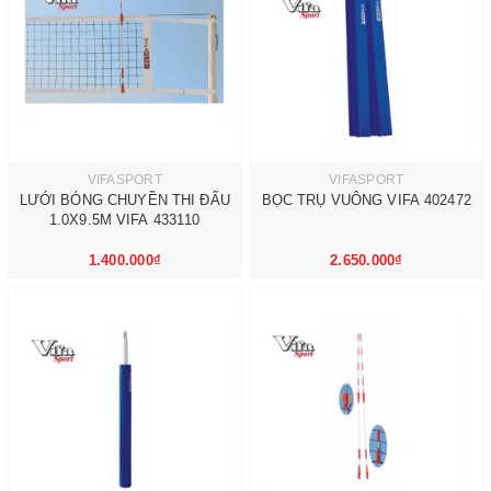
VIFASPORT
VIFASPORT
LƯỚI BÓNG CHUYỀN THI ĐẤU
BỌC TRỤ VUÔNG VIFA 402472
1.0X9.5M VIFA 433110
1.400.000₫
2.650.000₫