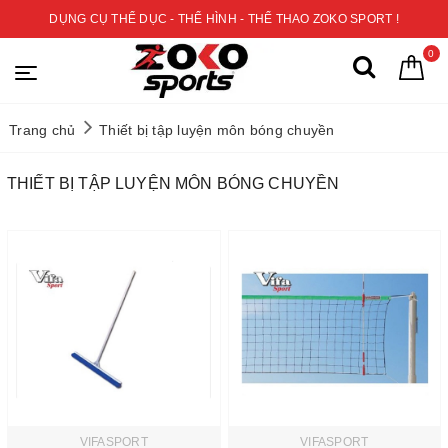
DỤNG CỤ THỂ DỤC - THỂ HÌNH - THỂ THAO ZOKO SPORT !
0
Trang chủ
Thiết bị tập luyện môn bóng chuyền
THIẾT BỊ TẬP LUYỆN MÔN BÓNG CHUYỀN
VIFASPORT
VIFASPORT