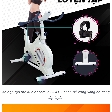
Xe đạp tập thể dục Zasami KZ-6416 chân đế vững vàng dễ dàng
tập luyện