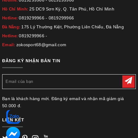
Hotline:
25 DC9 Sơn Kỳ, Q. Tân Phú, Hồ Chí Minh
Hồ Chí Minh:
0819299966
-
0819299966
Hotline:
175 Lý Thường Kiệt, Phường Liên Chiểu, Đà Nẵng
Đà Nẵng:
0819299966
-
Hotline:
zokosport68@gmail.com
Email:
ĐĂNG KÝ NHẬN BẢN TIN
Bạn là khách hàng mới. Đăng ký email và nhận mã giảm giá
50.000 đ.
LIÊN KẾT