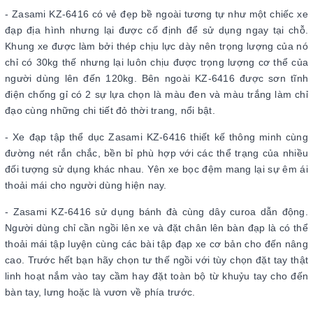
- Zasami KZ-6416 có vẻ đẹp bề ngoài tương tự như một chiếc xe
đạp địa hình nhưng lại được cố định để sử dụng ngay tại chỗ.
Khung xe được làm bởi thép chịu lực dày nên trọng lượng của nó
chỉ có 30kg thế nhưng lại luôn chịu được trọng lượng cơ thể của
người dùng lên đến 120kg. Bên ngoài KZ-6416 được sơn tĩnh
điện chống gỉ có 2 sự lựa chọn là màu đen và màu trắng làm chỉ
đạo cùng những chi tiết đỏ thời trang, nổi bật.
- Xe đạp tập thể dục Zasami KZ-6416 thiết kế thông minh cùng
đường nét rắn chắc, bền bỉ phù hợp với các thể trạng của nhiều
đối tượng sử dụng khác nhau. Yên xe bọc đệm mang lại sự êm ái
thoải mái cho người dùng hiện nay.
- Zasami KZ-6416 sử dụng bánh đà cùng dây curoa dẫn động.
Người dùng chỉ cần ngồi lên xe và đặt chân lên bàn đạp là có thể
thoải mái tập luyện cùng các bài tập đạp xe cơ bản cho đến nâng
cao. Trước hết bạn hãy chọn tư thế ngồi với tùy chọn đặt tay thật
linh hoạt nắm vào tay cầm hay đặt toàn bộ từ khuỷu tay cho đến
bàn tay, lưng hoặc là vươn về phía trước.