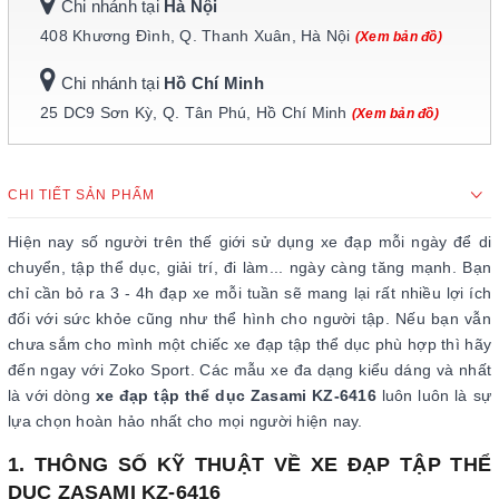
Chi nhánh tại
Hà Nội
408 Khương Đình, Q. Thanh Xuân, Hà Nội
(Xem bản đồ)
Chi nhánh tại
Hồ Chí Minh
25 DC9 Sơn Kỳ, Q. Tân Phú, Hồ Chí Minh
(Xem bản đồ)
CHI TIẾT SẢN PHẨM
Hiện nay số người trên thế giới sử dụng xe đạp mỗi ngày để di
chuyển, tập thể dục, giải trí, đi làm... ngày càng tăng mạnh. Bạn
chỉ cần bỏ ra 3 - 4h đạp xe mỗi tuần sẽ mang lại rất nhiều lợi ích
đối với sức khỏe cũng như thể hình cho người tập. Nếu bạn vẫn
chưa sắm cho mình một chiếc xe đạp tập thể dục phù hợp thì hãy
đến ngay với Zoko Sport. Các mẫu xe đa dạng kiểu dáng và nhất
là với dòng
xe đạp tập thể dục Zasami KZ-6416
luôn luôn là sự
lựa chọn hoàn hảo nhất cho mọi người hiện nay.
1. THÔNG SỐ KỸ THUẬT VỀ XE ĐẠP TẬP THỂ
DỤC ZASAMI KZ-6416