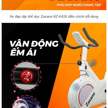
Xe đạp tập thể dục Zasami KZ-6416 điều chỉnh dễ dàng