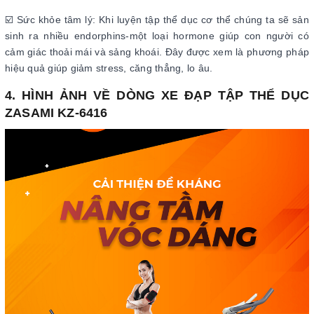
☑️ Sức khỏe tâm lý: Khi luyện tập thể dục cơ thể chúng ta sẽ sản
sinh ra nhiều endorphins-một loại hormone giúp con người có
cảm giác thoải mái và sảng khoái. Đây được xem là phương pháp
hiệu quả giúp giảm stress, căng thẳng, lo âu.
4. HÌNH ẢNH VỀ DÒNG XE ĐẠP TẬP THỂ DỤC
ZASAMI KZ-6416