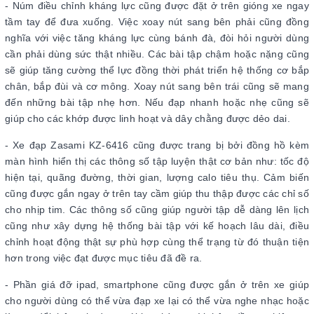
- Núm điều chỉnh kháng lực cũng được đặt ở trên gióng xe ngay
tầm tay để đưa xuống. Việc xoay nút sang bên phải cũng đồng
nghĩa với việc tăng kháng lực cùng bánh đà, đòi hỏi người dùng
cần phải dùng sức thật nhiều. Các bài tập chậm hoặc nặng cũng
sẽ giúp tăng cường thể lực đồng thời phát triển hệ thống cơ bắp
chân, bắp đùi và cơ mông. Xoay nút sang bên trái cũng sẽ mang
đến những bài tập nhẹ hơn. Nếu đạp nhanh hoặc nhẹ cũng sẽ
giúp cho các khớp được linh hoạt và dây chằng được dẻo dai.
- Xe đạp Zasami KZ-6416 cũng được trang bị bởi đồng hồ kèm
màn hình hiển thị các thông số tập luyện thật cơ bản như: tốc độ
hiện tại, quãng đường, thời gian, lượng calo tiêu thụ. Cảm biến
cũng được gắn ngay ở trên tay cầm giúp thu thập được các chỉ số
cho nhịp tim. Các thông số cũng giúp người tập dễ dàng lên lịch
cũng như xây dựng hệ thống bài tập với kế hoạch lâu dài, điều
chỉnh hoạt động thật sự phù hợp cùng thể trạng từ đó thuận tiện
hơn trong việc đạt được mục tiêu đã đề ra.
- Phần giá đỡ ipad, smartphone cũng được gắn ở trên xe giúp
cho người dùng có thể vừa đạp xe lại có thể vừa nghe nhạc hoặc