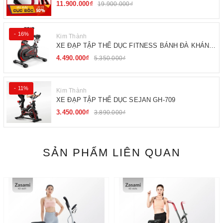
11.900.000₫
19.900.000₫
- 16%
Kim Thành
XE ĐẠP TẬP THỂ DỤC FITNESS BÁNH ĐÀ KHÁNG
TỪ
4.490.000₫
5.350.000₫
- 11%
Kim Thành
XE ĐẠP TẬP THỂ DỤC SEJAN GH-709
3.450.000₫
3.890.000₫
SẢN PHẨM LIÊN QUAN