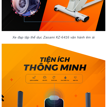
Xe đạp tập thể dục Zasami KZ-6416 vận hành êm ái