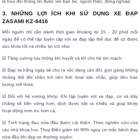
là trao đổi thông tin được với bạn bè, người thân, đồng nghiệp.
3. NHỮNG LỢI ÍCH KHI SỬ DỤNG XE ĐẠP
ZASAMI KZ-6416
Mỗi người chỉ cần dành thời gian khoảng từ 15 - 20 phút mỗi
ngày để có thể tập luyện tập với xe đạp tập thể dục để có được
sức khỏe tốt và nhiều lợi ích như:
☑️ Tăng cường lưu thông khí huyết và tốt cho hệ tim mạch;
☑️ Đạp xe hằng ngày sẽ cho ra vóc dáng cân đối, gọn gàng không
những thế đôi chân trở nên linh hoạt săn chắc, giúp tiêu hao
lượng mỡ thừa;
☑️ Đối với hệ xương khớp: Khi tập luyện với xe đạp, cơ và dây
chằng sẽ bền vững hơn, dịch được tiết ra nhiều và giúp khớp
hoạt động trơn tru hơn cả;
☑️ Tình trạng đau nửa đầu được cải thiện: Theo nghiên cứu của
các nhà khoa học Thụy Điển giảm tới 90% nguy cơ mắc bệnh đau
nửa đầu khi đạp xe thường xuyên;