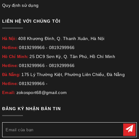
Quy định sử dụng
LIÊN HỆ VỚI CHÚNG TÔI
408 Khương Đình, Q. Thanh Xuân, Hà Nội
Hà Nội:
0819299966
-
0819299966
Hotline:
25 DC9 Sơn Kỳ, Q. Tân Phú, Hồ Chí Minh
Hồ Chí Minh:
0819299966
-
0819299966
Hotline:
175 Lý Thường Kiệt, Phường Liên Chiểu, Đà Nẵng
Đà Nẵng:
0819299966
-
Hotline:
zokosport68@gmail.com
Email:
ĐĂNG KÝ NHẬN BẢN TIN