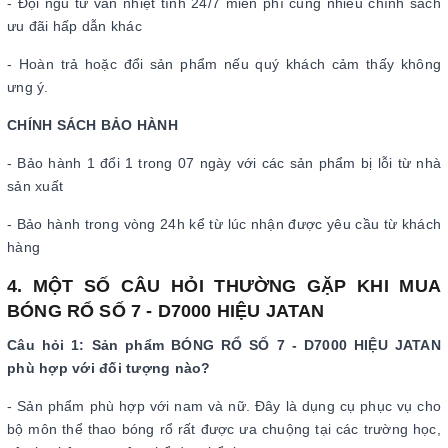
- Đội ngũ tư vấn nhiệt tình 24/7 miễn phí cùng nhiều chính sách
ưu đãi hấp dẫn khác
- Hoàn trả hoặc đổi sản phẩm nếu quý khách cảm thấy không
ưng ý.
CHÍNH SÁCH BẢO HÀNH
- Bảo hành 1 đổi 1 trong 07 ngày với các sản phẩm bị lỗi từ nhà
sản xuất
- Bảo hành trong vòng 24h kể từ lúc nhận được yêu cầu từ khách
hàng
4. MỘT SỐ CÂU HỎI THƯỜNG GẶP KHI MUA
BÓNG RỔ SỐ 7 - D7000 HIỆU JATAN
Câu hỏi 1: Sản phẩm BÓNG RỔ SỐ 7 - D7000 HIỆU JATAN
phù hợp với đối tượng nào?
- Sản phẩm phù hợp với nam và nữ. Đây là dụng cụ phục vụ cho
bộ môn thể thao bóng rổ rất được ưa chuộng tại các trường học,