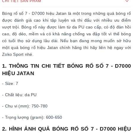
CHI TIẾT SẢN PHẨM
Bóng rổ số 7 - D7000 hiệu Jatan là một trong những quả bóng rổ
được đánh giá cao khi tập luyện và thi đấu với nhiều ưu điểm
vượt trội. Bóng rổ này được làm từ da PU cao cấp, có độ đàn hồi
cao, độ dẻo, mềm và có khả năng chống va đập tốt vì thế bóng
có tuổi thọ sử dụng lâu dài. Nếu bạn đang mong muốn sở hữu
một quả bóng rổ hiệu Jatan chính hãng thì hãy liên hệ ngay với
Zoko Sport nhé.
1. THÔNG TIN CHI TIẾT BÓNG RỔ SỐ 7 - D7000
HIỆU JATAN
- Size: 7
- Chất liệu: da PU
- Chu vi (mm): 750-780
- Trọng lượng (gram): 600-650
2. HÌNH ẢNH QUẢ BÓNG RỔ SỐ 7 - D7000 HIỆU