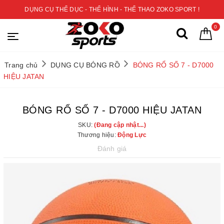
DỤNG CỤ THỂ DỤC - THỂ HÌNH - THỂ THAO ZOKO SPORT !
0
Trang chủ
DỤNG CỤ BÓNG RỒ
BÓNG RỔ SỐ 7 - D7000
HIỆU JATAN
BÓNG RỔ SỐ 7 - D7000 HIỆU JATAN
SKU:
(Đang cập nhật...)
Thương hiệu:
Động Lực
Đánh giá