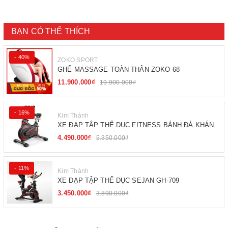
BẠN CÓ THỂ THÍCH
- 40%
ZOKO SPORT
GHẾ MASSAGE TOÀN THÂN ZOKO 68
11.900.000₫
19.900.000₫
- 16%
Kim Thành
XE ĐẠP TẬP THỂ DỤC FITNESS BÁNH ĐÀ KHÁNG
TỪ
4.490.000₫
5.350.000₫
- 11%
Kim Thành
XE ĐẠP TẬP THỂ DỤC SEJAN GH-709
3.450.000₫
3.890.000₫