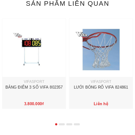
SẢN PHẨM LIÊN QUAN
VIFASPORT
VIFASPORT
BẢNG ĐIỂM 3 SỐ VIFA 802357
LƯỚI BÓNG RỔ VIFA 824861
3.800.000₫
Liên hệ