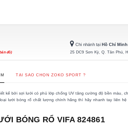
Chi nhánh tại
Hồ Chí Minh
25 DC9 Sơn Kỳ, Q. Tân Phú, 
bản đồ)
ẨM
TẠI SAO CHỌN ZOKO SPORT ?
iết kế bởi sợi lưới có phủ lớp chống UV tăng cường độ bền màu, c
ại lưới bóng rổ chất lượng chính hãng thì hãy nhanh tay liên hệ
LƯỚI BÓNG RỔ VIFA 824861