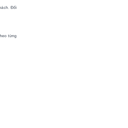
hách. Đối
theo từng
.