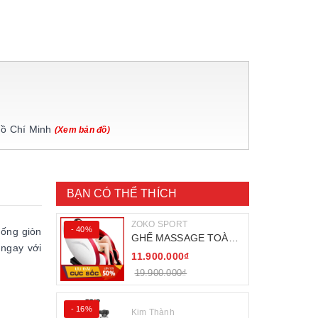
Hồ Chí Minh
(Xem bản đồ)
BẠN CÓ THỂ THÍCH
ZOKO SPORT
- 40%
hống giòn
GHẾ MASSAGE TOÀN
 ngay với
THÂN ZOKO 68
11.900.000₫
19.900.000₫
- 16%
Kim Thành