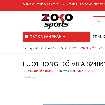
DỤNG CỤ THỂ DỤC - THỂ HÌNH - THỂ THAO ZOKO SPORT !
TẤT CẢ SẢN PHẨM
TRAN
Trang chủ
Trụ bóng rổ
LƯỚI BÓNG RỔ VIFA 
LƯỚI BÓNG RỔ VIFA 82486
SKU:
(Đang cập nhật...)
Thương hiệu:
VIFASPORT
Đánh giá