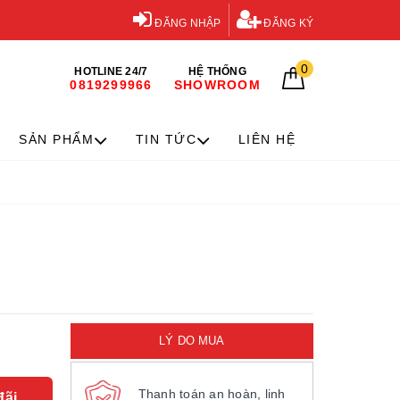
ĐĂNG NHẬP
ĐĂNG KÝ
0
HOTLINE 24/7
HỆ THỐNG
0819299966
SHOWROOM
SẢN PHẨM
TIN TỨC
LIÊN HỆ
LÝ DO MUA
Thanh toán an hoàn, linh
đãi