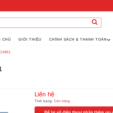
G CHỦ
GIỚI THIỆU
CHÍNH SÁCH & THANH TOÁN
824861
1
Liên hệ
Tình trạng:
Còn hàng
Để lại số điện thoại nhận thêm ưu 