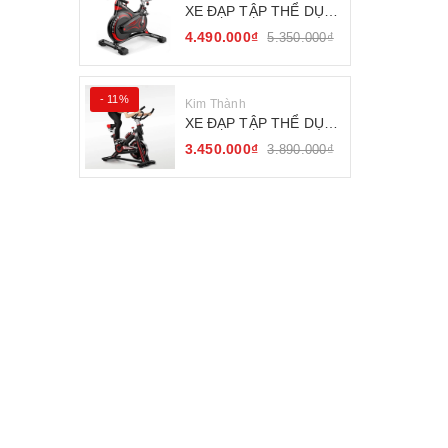
XE ĐẠP TẬP THỂ DỤC
FITNESS BÁNH ĐÀ
4.490.000₫
5.350.000₫
KHÁNG TỪ
- 11%
Kim Thành
XE ĐẠP TẬP THỂ DỤC
SEJAN GH-709
3.450.000₫
3.890.000₫