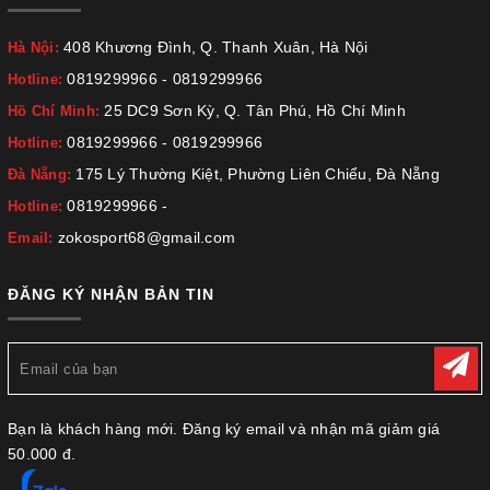
408 Khương Đình, Q. Thanh Xuân, Hà Nội
Hà Nội:
0819299966
-
0819299966
Hotline:
25 DC9 Sơn Kỳ, Q. Tân Phú, Hồ Chí Minh
Hồ Chí Minh:
0819299966
-
0819299966
Hotline:
175 Lý Thường Kiệt, Phường Liên Chiểu, Đà Nẵng
Đà Nẵng:
0819299966
-
Hotline:
zokosport68@gmail.com
Email:
ĐĂNG KÝ NHẬN BẢN TIN
Bạn là khách hàng mới. Đăng ký email và nhận mã giảm giá
50.000 đ.