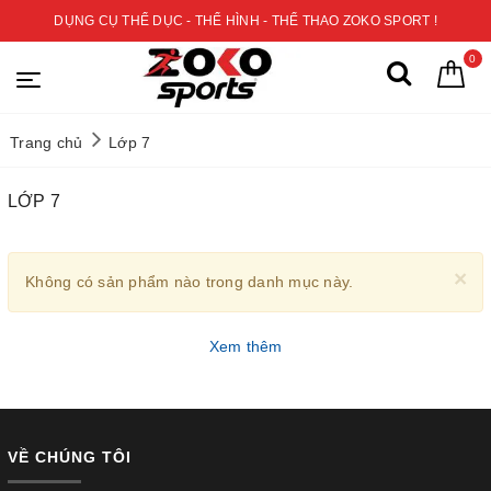
DỤNG CỤ THỂ DỤC - THỂ HÌNH - THỂ THAO ZOKO SPORT !
0
Trang chủ
Lớp 7
LỚP 7
×
Không có sản phẩm nào trong danh mục này.
Xem thêm
VỀ CHÚNG TÔI