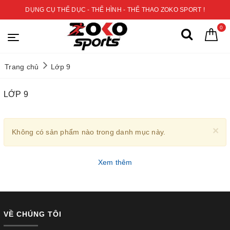
DỤNG CỤ THỂ DỤC - THỂ HÌNH - THỂ THAO ZOKO SPORT !
0
Trang chủ
Lớp 9
LỚP 9
×
Không có sản phẩm nào trong danh mục này.
Xem thêm
VỀ CHÚNG TÔI