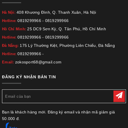
408 Khương Đình, Q. Thanh Xuân, Hà Nội
Hà Nội:
0819299966
-
0819299966
Hotline:
25 DC9 Sơn Kỳ, Q. Tân Phú, Hồ Chí Minh
Hồ Chí Minh:
0819299966
-
0819299966
Hotline:
175 Lý Thường Kiệt, Phường Liên Chiểu, Đà Nẵng
Đà Nẵng:
0819299966
-
Hotline:
zokosport68@gmail.com
Email:
ĐĂNG KÝ NHẬN BẢN TIN
Bạn là khách hàng mới. Đăng ký email và nhận mã giảm giá
50.000 đ.