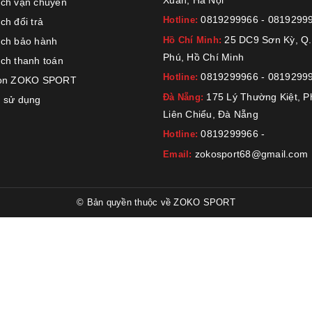
Xuân, Hà Nội
ách vận chuyển
0819299966
-
0819299
Hotline:
ch đổi trả
25 DC9 Sơn Kỳ, Q.
Hồ Chí Minh:
ách bảo hành
Phú, Hồ Chí Minh
ch thanh toán
0819299966
-
0819299
Hotline:
họn ZOKO SPORT
175 Lý Thường Kiệt, 
Đà Nẵng:
 sử dụng
Liên Chiểu, Đà Nẵng
0819299966
-
Hotline:
zokosport68@gmail.com
Email:
© Bản quyền thuộc về
ZOKO SPORT