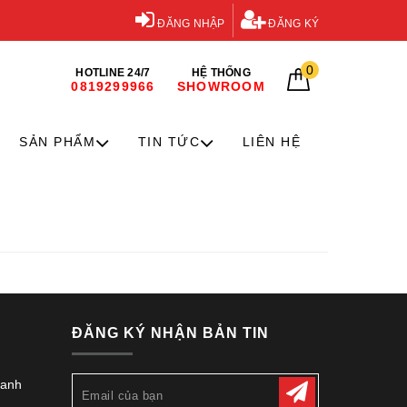
ĐĂNG NHẬP
ĐĂNG KÝ
0
HOTLINE 24/7
HỆ THỐNG
0819299966
SHOWROOM
SẢN PHẨM
TIN TỨC
LIÊN HỆ
ĐĂNG KÝ NHẬN BẢN TIN
hanh