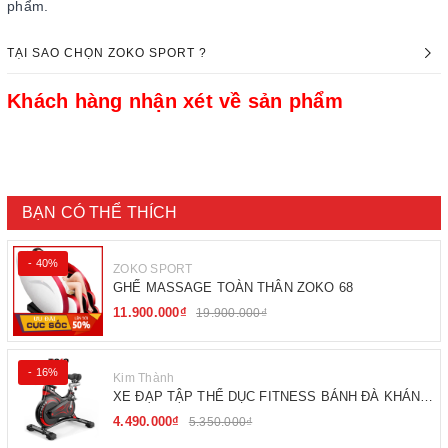
phẩm.
TẠI SAO CHỌN ZOKO SPORT ?
Khách hàng nhận xét về sản phẩm
BẠN CÓ THỂ THÍCH
- 40%
ZOKO SPORT
GHẾ MASSAGE TOÀN THÂN ZOKO 68
11.900.000₫
19.900.000₫
- 16%
Kim Thành
XE ĐẠP TẬP THỂ DỤC FITNESS BÁNH ĐÀ KHÁNG
TỪ
4.490.000₫
5.350.000₫