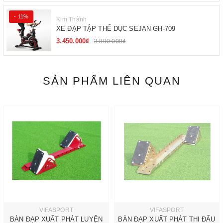
- 11%
Kim Thành
XE ĐẠP TẬP THỂ DỤC SEJAN GH-709
3.450.000₫
3.890.000₫
SẢN PHẨM LIÊN QUAN
VIFASPORT
VIFASPORT
BÀN ĐẠP XUẤT PHÁT LUYỆN
BÀN ĐẠP XUẤT PHÁT THI ĐẤU