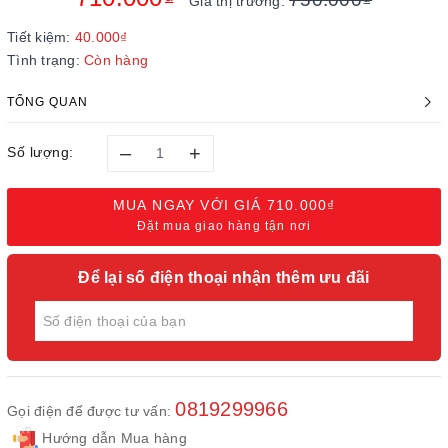
Giá thị trường:
Tiết kiệm:
40.000₫
Tình trạng:
Còn hàng
TỔNG QUAN
–
+
Số lượng:
MUA NGAY VỚI GIÁ
710.000₫
Đặt mua giao hàng tận nơi
Để lại số điện thoại nhận thêm ưu đãi
0819299966
Gọi điện để được tư vấn:
Hướng dẫn Mua hàng