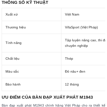
THÔNG SỐ KỸ THUẬT
Xuất xứ
Việt Nam
Thương hiệu
VifaSport (Việt Pháp)
Tập luyện nâng cao, thi đ
Tính năng
chuyên nghiệp
Chất liệu
Thép
Màu sắc
Đỏ nâu+ đen
Bảo hành
12 tháng
ƯU ĐIỂM CỦA BÀN ĐẠP XUẤT PHÁT M1943
Bàn đạp xuất phát M1943 chính hãng Việt Pháp cho ra thiết kế