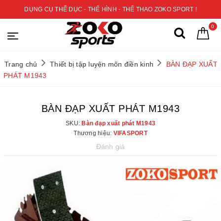
DỤNG CỤ THỂ DỤC - THỂ HÌNH - THỂ THAO ZOKO SPORT !
0
Trang chủ
Thiết bị tập luyện môn điền kinh
BÀN ĐẠP XUẤT
PHÁT M1943
BÀN ĐẠP XUẤT PHÁT M1943
SKU:
Bàn đạp xuất phát M1943
Thương hiệu:
VIFASPORT
Đánh giá