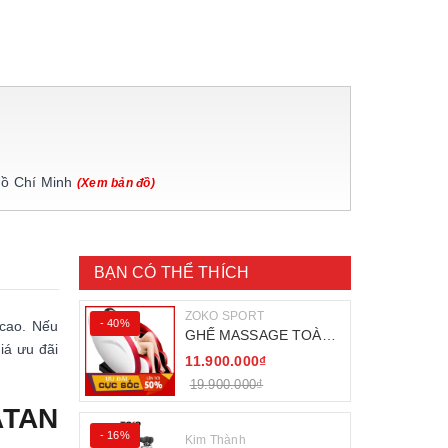
Hồ Chí Minh
(Xem bản đồ)
BẠN CÓ THỂ THÍCH
ZOKO SPORT
- 40%
 cao. Nếu
GHẾ MASSAGE TOÀN
iá ưu đãi
THÂN ZOKO 68
11.900.000₫
19.900.000₫
ATAN
- 16%
Kim Thành