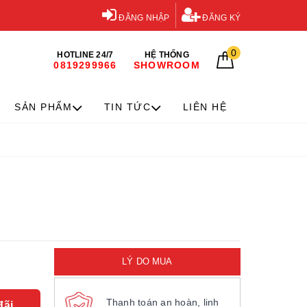
ĐĂNG NHẬP
ĐĂNG KÝ
0
HOTLINE 24/7
HỆ THỐNG
0819299966
SHOWROOM
SẢN PHẨM
TIN TỨC
LIÊN HỆ
LÝ DO MUA
Thanh toán an hoàn, linh
đãi