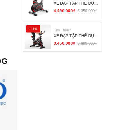
XE ĐẠP TẬP THỂ DỤC
FITNESS BÁNH ĐÀ
4.490.000₫
5.350.000₫
KHÁNG TỪ
- 11%
Kim Thành
XE ĐẠP TẬP THỂ DỤC
SEJAN GH-709
3.450.000₫
3.890.000₫
0G