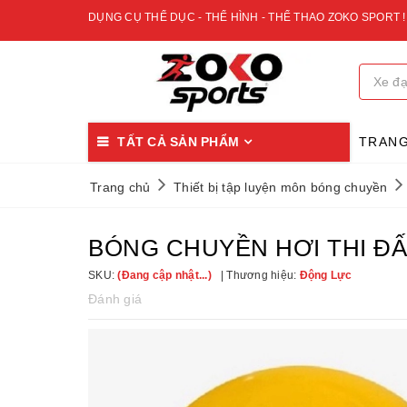
DỤNG CỤ THỂ DỤC - THỂ HÌNH - THỂ THAO ZOKO SPORT !
TẤT CẢ SẢN PHẨM
TRAN
Trang chủ
Thiết bị tập luyện môn bóng chuyền
BÓNG CHUYỀN HƠI THI ĐẤ
SKU:
(Đang cập nhật...)
Thương hiệu:
Động Lực
Đánh giá