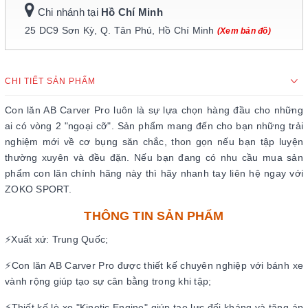
Chi nhánh tại
Hồ Chí Minh
25 DC9 Sơn Kỳ, Q. Tân Phú, Hồ Chí Minh
(Xem bản đồ)
CHI TIẾT SẢN PHẨM
Con lăn AB Carver Pro luôn là sự lựa chọn hàng đầu cho những
ai có vòng 2 "ngoại cỡ". Sản phẩm mang đến cho bạn những trải
nghiệm mới về cơ bụng săn chắc, thon gọn nếu bạn tập luyện
thường xuyên và đều đặn. Nếu bạn đang có nhu cầu mua sản
phẩm con lăn chính hãng này thì hãy nhanh tay liên hệ ngay với
ZOKO SPORT.
THÔNG TIN SẢN PHẨM
⚡Xuất xứ: Trung Quốc;
⚡Con lăn AB Carver Pro được thiết kế chuyên nghiệp với bánh xe
vành rộng giúp tạo sự cân bằng trong khi tập;
⚡Thiết kế lò xo "Kinetic Engine" giúp tạo lực đối kháng và tăng áp