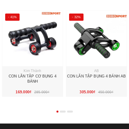
- 41%
- 32%
Kim Thành
AB
CON LĂN TẬP CƠ BỤNG 4
CON LĂN TẬP BỤNG 4 BÁNH AB
BÁNH
169.000₫
305.000₫
285.000₫
450.000₫