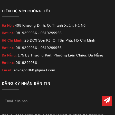
LIÊN HỆ VỚI CHÚNG TÔI
408 Khương Đình, Q. Thanh Xuân, Hà Nội
Hà Nội:
0819299966
-
0819299966
Hotline:
25 DC9 Sơn Kỳ, Q. Tân Phú, Hồ Chí Minh
Hồ Chí Minh:
0819299966
-
0819299966
Hotline:
175 Lý Thường Kiệt, Phường Liên Chiểu, Đà Nẵng
Đà Nẵng:
0819299966
-
Hotline:
zokosport68@gmail.com
Email:
ĐĂNG KÝ NHẬN BẢN TIN