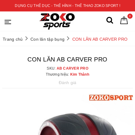
DỤNG CỤ THỂ DỤC - THỂ HÌNH - THỂ THAO ZOKO SPORT !
0
Trang chủ
Con lăn tập bụng
CON LĂN AB CARVER PRO
CON LĂN AB CARVER PRO
SKU:
AB CARVER PRO
Thương hiệu:
Kim Thành
Đánh giá