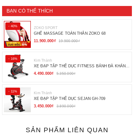
BẠN CÓ THỂ THÍCH
- 40%
ZOKO SPORT
GHẾ MASSAGE TOÀN THÂN ZOKO 68
11.900.000₫
19.900.000₫
- 16%
Kim Thành
XE ĐẠP TẬP THỂ DỤC FITNESS BÁNH ĐÀ KHÁNG
TỪ
4.490.000₫
5.350.000₫
- 11%
Kim Thành
XE ĐẠP TẬP THỂ DỤC SEJAN GH-709
3.450.000₫
3.890.000₫
SẢN PHẨM LIÊN QUAN