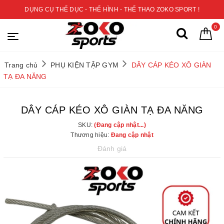
DỤNG CỤ THỂ DỤC - THỂ HÌNH - THỂ THAO ZOKO SPORT !
0
Trang chủ
PHỤ KIỆN TẬP GYM
DÂY CÁP KÉO XÔ GIÀN
TẠ ĐA NĂNG
DÂY CÁP KÉO XÔ GIÀN TẠ ĐA NĂNG
SKU:
(Đang cập nhật...)
Thương hiệu:
Đang cập nhật
Đánh giá