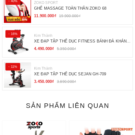
- 40%
ZOKO SPORT
GHẾ MASSAGE TOÀN THÂN ZOKO 68
11.900.000₫
19.900.000₫
- 16%
Kim Thành
XE ĐẠP TẬP THỂ DỤC FITNESS BÁNH ĐÀ KHÁNG
TỪ
4.490.000₫
5.350.000₫
- 11%
Kim Thành
XE ĐẠP TẬP THỂ DỤC SEJAN GH-709
3.450.000₫
3.890.000₫
SẢN PHẨM LIÊN QUAN