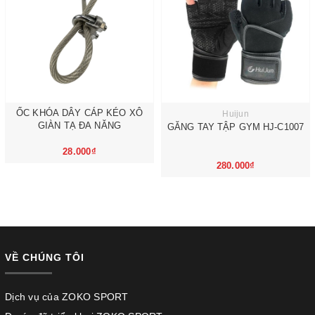
ỐC KHÓA DÂY CÁP KÉO XÔ
Huijun
GIÀN TẠ ĐA NĂNG
GĂNG TAY TẬP GYM HJ-C1007
28.000₫
280.000₫
VỀ CHÚNG TÔI
Dịch vụ của ZOKO SPORT