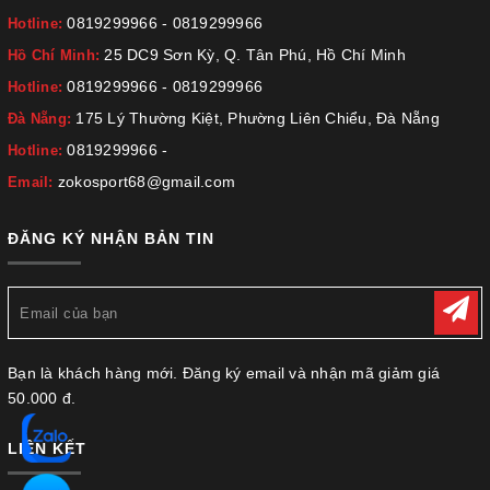
0819299966
-
0819299966
Hotline:
25 DC9 Sơn Kỳ, Q. Tân Phú, Hồ Chí Minh
Hồ Chí Minh:
0819299966
-
0819299966
Hotline:
175 Lý Thường Kiệt, Phường Liên Chiểu, Đà Nẵng
Đà Nẵng:
0819299966
-
Hotline:
zokosport68@gmail.com
Email:
ĐĂNG KÝ NHẬN BẢN TIN
Bạn là khách hàng mới. Đăng ký email và nhận mã giảm giá
50.000 đ.
LIÊN KẾT