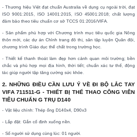
- Thương hiệu Việt đạt chuẩn Australia về dụng cụ ngoài trời, đạt
ISO 9001:2015, ISO 14001:2015, ISO 45001:2018; chất lượng
đảm bảo theo tiêu chuẩn cơ sở TCCS 01:2016/VIFA.
- Sản phẩm phù hợp với Chương trình mục tiêu quốc gia Nông
thôn mới, các dự án Chỉnh trang đô thị, sân tập luyện Quân đội,
chương trình Giáo dục thể chất trong trường học.
- Thiết kế thanh thoát làm đẹp hơn cảnh quan môi trường; bền
chắc và phù hợp mọi địa hình, thời tiết; chuẩn xác tư thế, động
tác giúp người tập tăng cường sức khỏe.
2. NHỮNG ĐIỀU CẦN LƯU Ý VỀ ĐI BỘ LẮC TAY
VIFA 711511-G - THIẾT BỊ THỂ THAO CÔNG VIÊN
TIÊU CHUẨN G TRỤ D140
­- Vật liệu chính: Thép ống D140x4, D90x3
- Lắp đặt: Gắn cố định xuống nền.
- Số người sử dụng cùng lúc: 01 người.