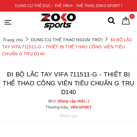
DỤNG CỤ THỂ DỤC - THỂ HÌNH - THỂ THAO ZOKO SPORT !
0
Trang chủ
DỤNG CỤ THỂ THAO NGOÀI TRỜI
ĐI BỘ LẮC
TAY VIFA 711511-G - THIẾT BỊ THỂ THAO CÔNG VIÊN TIÊU
CHUẨN G TRỤ D140
ĐI BỘ LẮC TAY VIFA 711511-G - THIẾT BỊ
THỂ THAO CÔNG VIÊN TIÊU CHUẨN G TRỤ
D140
SKU:
(Đang cập nhật...)
Thương hiệu:
VIFASPORT
Đánh giá