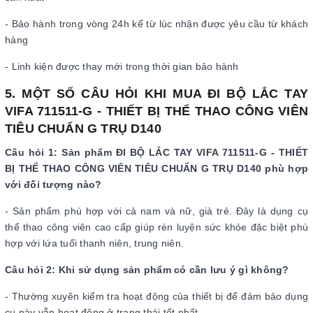
- Bảo hành trong vòng 24h kể từ lúc nhận được yêu cầu từ khách
hàng
- Linh kiện được thay mới trong thời gian bảo hành
5. MỘT SỐ CÂU HỎI KHI MUA ĐI BỘ LẮC TAY
VIFA 711511-G - THIẾT BỊ THỂ THAO CÔNG VIÊN
TIÊU CHUẨN G TRỤ D140
Câu hỏi 1: Sản phẩm ĐI BỘ LẮC TAY VIFA 711511-G - THIẾT
BỊ THỂ THAO CÔNG VIÊN TIÊU CHUẨN G TRỤ D140 phù hợp
với đối tượng nào?
- Sản phẩm phù hợp với cả nam và nữ, già trẻ. Đây là dụng cụ
thể thao công viên cao cấp giúp rèn luyện sức khỏe đặc biệt phù
hợp với lứa tuổi thanh niên, trung niên.
Câu hỏi 2: Khi sử dụng sản phẩm có cần lưu ý gì không?
- Thường xuyên kiểm tra hoạt động của thiết bị để đảm bảo dụng
cụ này vẫn hoạt động ở trạng thái tốt nhất.