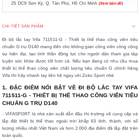
25 DC9 Sơn Kỳ, Q. Tân Phú, Hồ Chí Minh
(Xem bản đồ)
CHI TIẾT SẢN PHẨM
Đi bộ lắc tay Vifa 711511-G - Thiết bị thể thao công viên tiêu
chuẩn G trụ D140 mang đến cho không gian công viên công cộng
sự hiện đại, tạo tinh thần động lực cho người dân tham gia tập
luyện sức khỏe được tốt hơn cả. Nếu bạn đang có nhu cầu mua
thiết bị thể thao công viên chất lượng tiêu chuẩn G chính hãng
Vifa thì hãy nhanh tay liên hệ ngay với Zoko Sport nhé.
1. ĐẶC ĐIỂM NỔI BẬT VỀ ĐI BỘ LẮC TAY VIFA
711511-G - THIẾT BỊ THỂ THAO CÔNG VIÊN TIÊU
CHUẨN G TRỤ D140
- VIFASPORT là nhà sản xuất dẫn đầu thị trường về cung cấp và
lắp đặt thiết bị thể thao ngoài trời khắp 63 tỉnh, thành, với số
lượng nhiều nhất Việt Nam và hơn 2.000 địa điểm đã lắp đặt trên
toàn quốc.