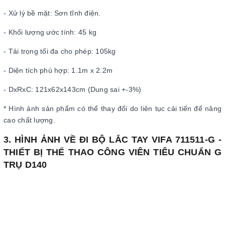
- Xử lý bề mặt: Sơn tĩnh điện.
- Khối lượng ước tính: 45 kg
- Tải trọng tối đa cho phép: 105kg
- Diện tích phù hợp: 1.1m x 2.2m
- DxRxC: 121x62x143cm (Dung sai +-3%)
* Hình ảnh sản phẩm có thể thay đổi do liên tục cải tiến để nâng
cao chất lượng.
3. HÌNH ẢNH VỀ ĐI BỘ LẮC TAY VIFA 711511-G -
THIẾT BỊ THỂ THAO CÔNG VIÊN TIÊU CHUẨN G
TRỤ D140