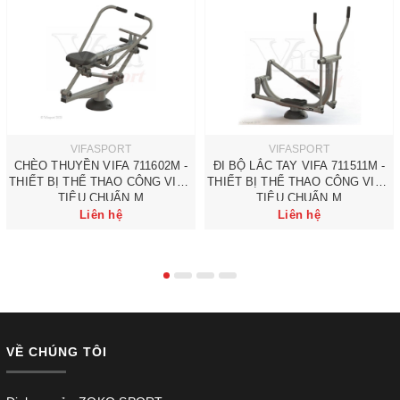
VIFASPORT
VIFASPORT
CHÈO THUYỀN VIFA 711602M -
ĐI BỘ LẮC TAY VIFA 711511M -
THIẾT BỊ THỂ THAO CÔNG VIÊN
THIẾT BỊ THỂ THAO CÔNG VIÊN
TIÊU CHUẨN M
TIÊU CHUẨN M
Liên hệ
Liên hệ
VỀ CHÚNG TÔI