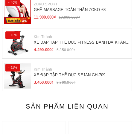
- 40%
ZOKO SPORT
GHẾ MASSAGE TOÀN THÂN ZOKO 68
11.900.000₫
19.900.000₫
- 16%
Kim Thành
XE ĐẠP TẬP THỂ DỤC FITNESS BÁNH ĐÀ KHÁNG
TỪ
4.490.000₫
5.350.000₫
- 11%
Kim Thành
XE ĐẠP TẬP THỂ DỤC SEJAN GH-709
3.450.000₫
3.890.000₫
SẢN PHẨM LIÊN QUAN