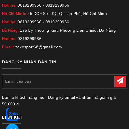
0819299966
-
0819299966
Hotline:
25 DC9 Sơn Kỳ, Q. Tân Phú, Hồ Chí Minh
Hồ Chí Minh:
0819299966
-
0819299966
Hotline:
175 Lý Thường Kiệt, Phường Liên Chiểu, Đà Nẵng
Đà Nẵng:
0819299966
-
Hotline:
zokosport68@gmail.com
Email:
ĐĂNG KÝ NHẬN BẢN TIN
Bạn là khách hàng mới. Đăng ký email và nhận mã giảm giá
50.000 đ.
LIÊN KẾT