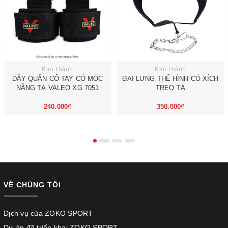
Kim Thành
Kim Thành
DÂY QUẤN CỔ TAY CÓ MÓC
ĐAI LƯNG THỂ HÌNH CÓ XÍCH
NÂNG TẠ VALEO XG 7051
TREO TẠ
240.000₫
350.000₫
VỀ CHÚNG TÔI
Dịch vụ của ZOKO SPORT
Dự án đã triển khai ZOKO SPORT