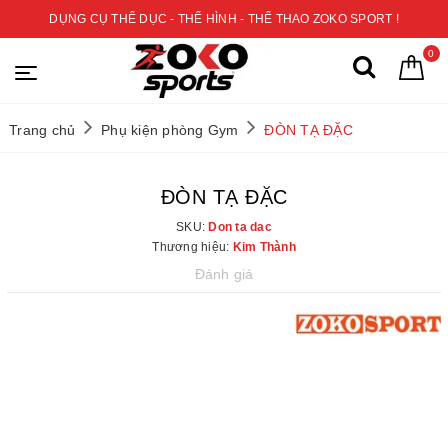
DỤNG CỤ THỂ DỤC - THỂ HÌNH - THỂ THAO ZOKO SPORT !
0
Trang chủ
Phụ kiện phòng Gym
ĐÒN TẠ ĐẶC
ĐÒN TẠ ĐẶC
SKU:
Don ta dac
Thương hiệu:
Kim Thành
Đánh giá