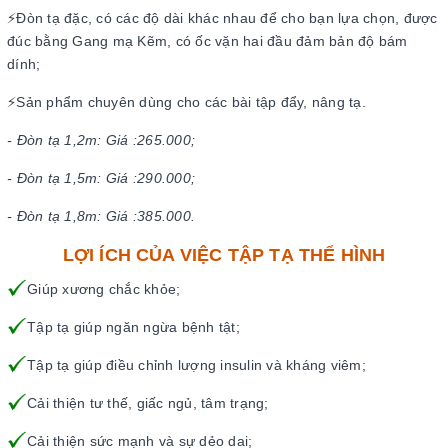
⚡Đòn tạ đặc, có các độ dài khác nhau để cho bạn lựa chọn, được
đúc bằng Gang mạ Kẽm, có ốc vặn hai đầu đảm bản độ bám
dính;
⚡Sản phẩm chuyên dùng cho các bài tập đẩy, nâng tạ.
- Đòn tạ 1,2m: Giá :265.000;
- Đòn tạ 1,5m: Giá :290.000;
- Đòn tạ 1,8m: Giá :385.000.
LỢI ÍCH CỦA VIỆC TẬP TẠ THỂ HÌNH
Giúp xương chắc khỏe;
Tập tạ giúp ngăn ngừa bệnh tật;
Tập tạ giúp điều chỉnh lượng insulin và kháng viêm;
Cải thiện tư thế, giấc ngủ, tâm trạng;
Cải thiện sức mạnh và sự dẻo dai;