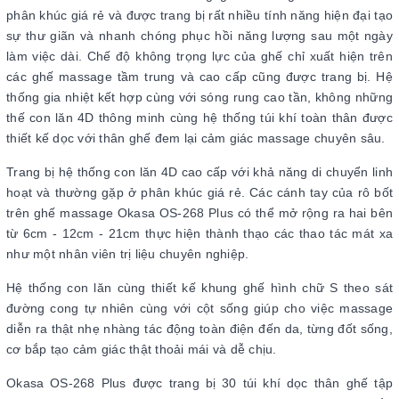
phân khúc giá rẻ và được trang bị rất nhiều tính năng hiện đại tạo
sự thư giãn và nhanh chóng phục hồi năng lượng sau một ngày
làm việc dài. Chế độ không trọng lực của ghế chỉ xuất hiện trên
các ghế massage tầm trung và cao cấp cũng được trang bị. Hệ
thống gia nhiệt kết hợp cùng với sóng rung cao tần, không những
thế con lăn 4D thông minh cùng hệ thống túi khí toàn thân được
thiết kế dọc với thân ghế đem lại cảm giác massage chuyên sâu.
Trang bị hệ thống con lăn 4D cao cấp với khả năng di chuyển linh
hoạt và thường gặp ở phân khúc giá rẻ. Các cánh tay của rô bốt
trên ghế massage Okasa OS-268 Plus có thể mở rộng ra hai bên
từ 6cm - 12cm - 21cm thực hiện thành thạo các thao tác mát xa
như một nhân viên trị liệu chuyên nghiệp.
Hệ thống con lăn cùng thiết kế khung ghế hình chữ S theo sát
đường cong tự nhiên cùng với cột sống giúp cho việc massage
diễn ra thật nhẹ nhàng tác động toàn điện đến da, từng đốt sống,
cơ bắp tạo cảm giác thật thoải mái và dễ chịu.
Okasa OS-268 Plus được trang bị 30 túi khí dọc thân ghế tập