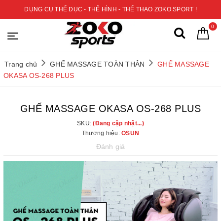
DỤNG CỤ THỂ DỤC - THỂ HÌNH - THỂ THAO ZOKO SPORT !
0
Trang chủ
GHẾ MASSAGE TOÀN THÂN
GHẾ MASSAGE
OKASA OS-268 PLUS
GHẾ MASSAGE OKASA OS-268 PLUS
SKU:
(Đang cập nhật...)
Thương hiệu:
OSUN
Đánh giá