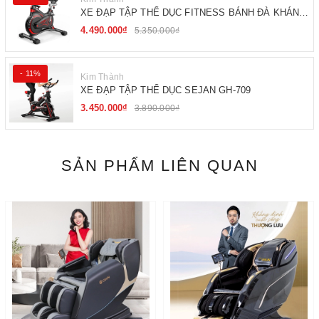
XE ĐẠP TẬP THỂ DỤC FITNESS BÁNH ĐÀ KHÁNG
TỪ
4.490.000₫
5.350.000₫
- 11%
Kim Thành
XE ĐẠP TẬP THỂ DỤC SEJAN GH-709
3.450.000₫
3.890.000₫
SẢN PHẨM LIÊN QUAN