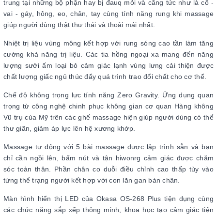
trung tại những bộ phận hay bị đauq mỏi và căng tức như là cổ -
vai - gáy, hông, eo, chân, tay cùng tính năng rung khi massage
giúp người dùng thật thư thái và thoải mái nhất.
Nhiệt trị liệu vùng mông kết hợp với rung sóng cao tần làm tăng
cường khả năng trị liệu. Các tia hồng ngoại xa mang đến năng
lượng sưởi ấm loại bỏ cảm giác lạnh vùng lưng cải thiện được
chất lượng giấc ngủ thúc đẩy quá trình trao đổi chất cho cơ thể.
Chế độ không trọng lực tính năng Zero Gravity. Ứng dụng quan
trọng từ công nghệ chinh phục không gian cơ quan Hàng không
Vũ trụ của Mỹ trên các ghế massage hiện giúp người dùng có thể
thư giãn, giảm áp lực lên hệ xương khớp.
Massage tự động với 5 bài massage được lập trình sẵn và bạn
chỉ cần ngồi lên, bấm nút và tận hiwonrg cảm giác được chăm
sóc toàn thân. Phần chân co duỗi điều chỉnh cao thấp tùy vào
từng thể trạng người kết hợp với con lăn gan bàn chân.
Màn hình hiển thị LED của Okasa OS-268 Plus tiện dụng cùng
các chức năng sắp xếp thông minh, khoa học tạo cảm giác tiện