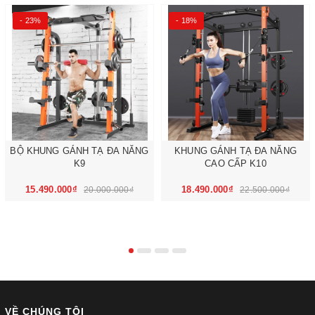
- 23%
- 18%
BỘ KHUNG GÁNH TẠ ĐA NĂNG
KHUNG GÁNH TẠ ĐA NĂNG
K9
CAO CẤP K10
15.490.000₫
18.490.000₫
20.000.000₫
22.500.000₫
VỀ CHÚNG TÔI