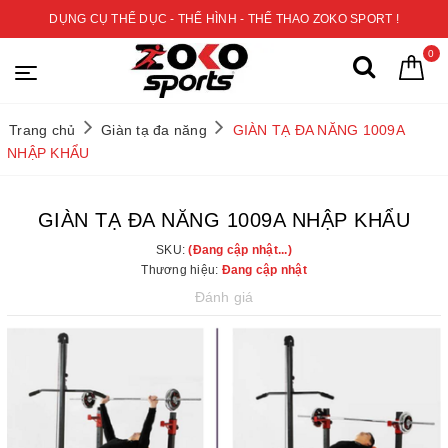
DỤNG CỤ THỂ DỤC - THỂ HÌNH - THỂ THAO ZOKO SPORT !
0
Trang chủ
Giàn tạ đa năng
GIÀN TẠ ĐA NĂNG 1009A
NHẬP KHẨU
GIÀN TẠ ĐA NĂNG 1009A NHẬP KHẨU
SKU:
(Đang cập nhật...)
Thương hiệu:
Đang cập nhật
Đánh giá