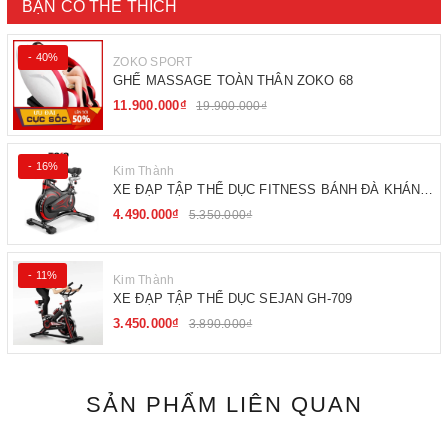
BẠN CÓ THỂ THÍCH
- 40%
ZOKO SPORT
GHẾ MASSAGE TOÀN THÂN ZOKO 68
11.900.000₫
19.900.000₫
- 16%
Kim Thành
XE ĐẠP TẬP THỂ DỤC FITNESS BÁNH ĐÀ KHÁNG
TỪ
4.490.000₫
5.350.000₫
- 11%
Kim Thành
XE ĐẠP TẬP THỂ DỤC SEJAN GH-709
3.450.000₫
3.890.000₫
SẢN PHẨM LIÊN QUAN