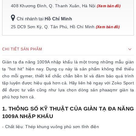
408 Khương Đình, Q. Thanh Xuân, Hà Nội
(Xem bản đồ)
Chi nhánh tại
Hồ Chí Minh
25 DC9 Sơn Kỳ, Q. Tân Phú, Hồ Chí Minh
(Xem bản đồ)
CHI TIẾT SẢN PHẨM
Giàn tạ đa năng 1009A nhập khẩu là một trong những mẫu giàn
tạ "hot hit" hiện nay. Dụng cụ này là sản phẩm không thể thiếu
cho mỗi gymer, thiết kế chắc chắn bền bỉ và đảm bảo quá trình
tập luyện được hiệu quả hơn cả. Hãy liên hệ ngay với Zoko Sport
để được tư vấn cũng như lựa chọn dòng sản phaaqmr giàn tạ
phù hợp hơn cả.
1. THÔNG SỐ KỸ THUẬT CỦA GIÀN TẠ ĐA NĂNG
1009A NHẬP KHẨU
- Chất liệu: Thép khung vuông phủ sơn tĩnh điện