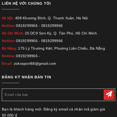
LIÊN HỆ VỚI CHÚNG TÔI
408 Khương Đình, Q. Thanh Xuân, Hà Nội
Hà Nội:
0819299966
-
0819299966
Hotline:
25 DC9 Sơn Kỳ, Q. Tân Phú, Hồ Chí Minh
Hồ Chí Minh:
0819299966
-
0819299966
Hotline:
175 Lý Thường Kiệt, Phường Liên Chiểu, Đà Nẵng
Đà Nẵng:
0819299966
-
Hotline:
zokosport68@gmail.com
Email:
ĐĂNG KÝ NHẬN BẢN TIN
Bạn là khách hàng mới. Đăng ký email và nhận mã giảm giá
50.000 đ.