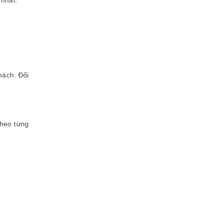
 nhất.
hách. Đối
theo từng
.