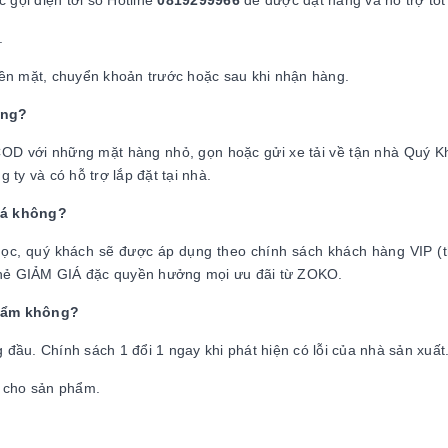
 gọi điện tới số Hotline
0819299966
để được đặt hàng và hỗ trợ tốt
.
tiền mặt, chuyển khoản trước hoặc sau khi nhận hàng.
ông?
COD với những mặt hàng nhỏ, gọn hoặc gửi xe tải về tận nhà Quý K
ty và có hỗ trợ lắp đặt tại nhà.
iá không?
g học, quý khách sẽ được áp dụng theo chính sách khách hàng VIP (
 thẻ GIẢM GIÁ đặc quyền hưởng mọi ưu đãi từ ZOKO.
phẩm không?
ầu. Chính sách 1 đổi 1 ngay khi phát hiện có lỗi của nhà sản xuất
ời cho sản phẩm.