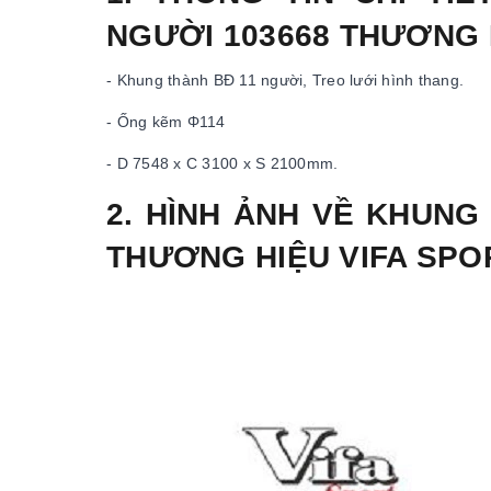
NGƯỜI 103668 THƯƠNG 
- Khung thành BĐ 11 người, Treo lưới hình thang.
- Ống kẽm Φ114
- D 7548 x C 3100 x S 2100mm.
2. HÌNH ẢNH VỀ KHUNG
THƯƠNG HIỆU VIFA SPO