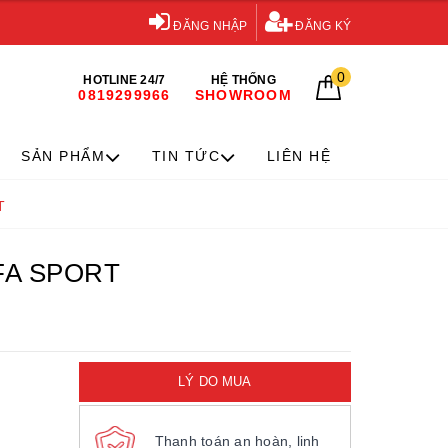
ĐĂNG NHẬP
ĐĂNG KÝ
0
HOTLINE 24/7
HỆ THỐNG
0819299966
SHOWROOM
SẢN PHẨM
TIN TỨC
LIÊN HỆ
T
FA SPORT
LÝ DO MUA
Thanh toán an hoàn, linh