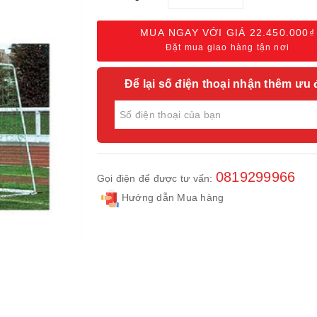
MUA NGAY VỚI GIÁ
22.450.000₫
Đặt mua giao hàng tận nơi
Để lại số điện thoại nhận thêm ưu 
0819299966
Gọi điện để được tư vấn:
Hướng dẫn Mua hàng