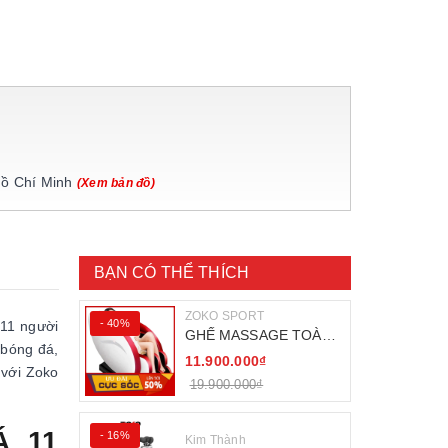
Hồ Chí Minh
(Xem bản đồ)
BẠN CÓ THỂ THÍCH
ZOKO SPORT
- 40%
 11 người
GHẾ MASSAGE TOÀN
 bóng đá,
THÂN ZOKO 68
11.900.000₫
 với Zoko
19.900.000₫
Á 11
- 16%
Kim Thành