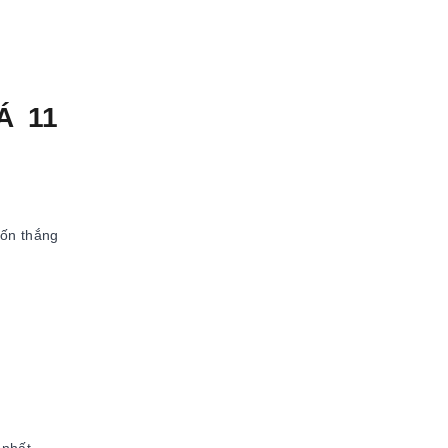
Á 11
uốn thắng