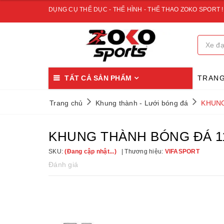
DỤNG CỤ THỂ DỤC - THỂ HÌNH - THỂ THAO ZOKO SPORT !
TẤT CẢ SẢN PHẨM
TRAN
Trang chủ
Khung thành - Lưới bóng đá
KHUNG
KHUNG THÀNH BÓNG ĐÁ 11
SKU:
(Đang cập nhật...)
Thương hiệu:
VIFASPORT
Đánh giá