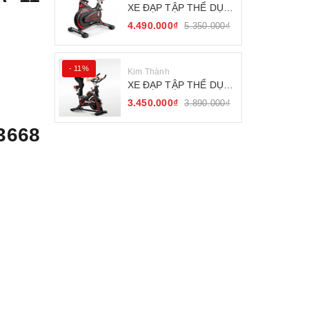
XE ĐẠP TẬP THỂ DỤC
FITNESS BÁNH ĐÀ
4.490.000₫
5.350.000₫
KHÁNG TỪ
- 11%
Kim Thành
XE ĐẠP TẬP THỂ DỤC
SEJAN GH-709
3.450.000₫
3.890.000₫
3668