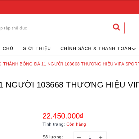
G CHỦ
GIỚI THIỆU
CHÍNH SÁCH & THANH TOÁN
 THÀNH BÓNG ĐÁ 11 NGƯỜI 103668 THƯƠNG HIỆU VIFA SPOR
 NGƯỜI 103668 THƯƠNG HIỆU VI
22.450.000₫
Tình trạng:
Còn hàng
–
+
Số lượng: