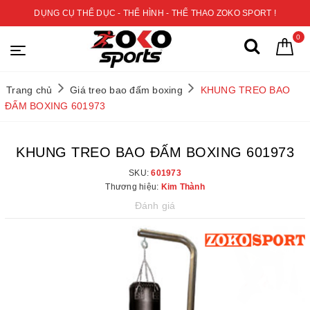
DỤNG CỤ THỂ DỤC - THỂ HÌNH - THỂ THAO ZOKO SPORT !
0
Trang chủ
Giá treo bao đấm boxing
KHUNG TREO BAO
ĐẤM BOXING 601973
KHUNG TREO BAO ĐẤM BOXING 601973
SKU:
601973
Thương hiệu:
Kim Thành
Đánh giá