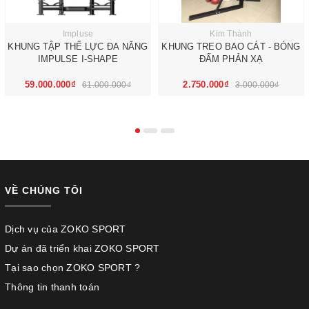
Impluse
Kim Thành
KHUNG TẬP THỂ LỰC ĐA NĂNG
KHUNG TREO BAO CÁT - BÓNG
IMPULSE I-SHAPE
ĐẤM PHẢN XẠ
59.000.000₫
2.750.000₫
61.000.000₫
3.000.000₫
VỀ CHÚNG TÔI
Dịch vụ của ZOKO SPORT
Dự án đã triển khai ZOKO SPORT
Tại sao chọn ZOKO SPORT ?
Thông tin thanh toán