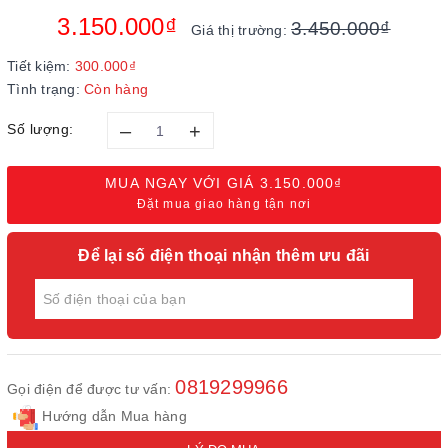
3.150.000₫
3.450.000₫
Giá thị trường:
Tiết kiệm:
300.000₫
Tình trạng:
Còn hàng
–
+
Số lượng:
MUA NGAY VỚI GIÁ
3.150.000₫
Đặt mua giao hàng tận nơi
Để lại số điện thoại nhận thêm ưu đãi
0819299966
Gọi điện để được tư vấn:
Hướng dẫn Mua hàng