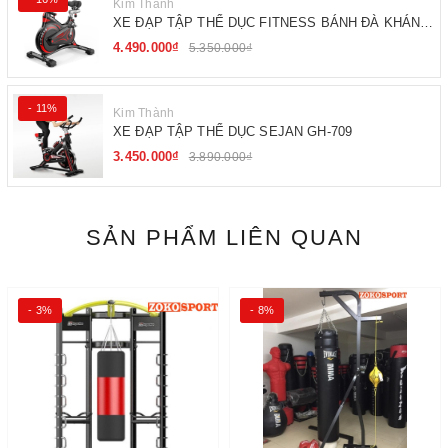
Kim Thành
XE ĐẠP TẬP THỂ DỤC FITNESS BÁNH ĐÀ KHÁNG
TỪ
4.490.000₫
5.350.000₫
- 11%
Kim Thành
XE ĐẠP TẬP THỂ DỤC SEJAN GH-709
3.450.000₫
3.890.000₫
SẢN PHẨM LIÊN QUAN
- 3%
- 8%