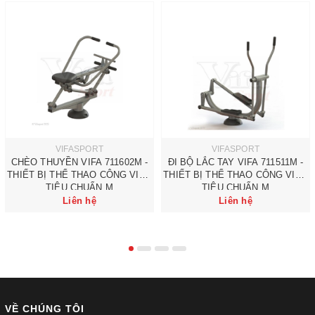
VIFASPORT
VIFASPORT
CHÈO THUYỀN VIFA 711602M -
ĐI BỘ LẮC TAY VIFA 711511M -
THIẾT BỊ THỂ THAO CÔNG VIÊN
THIẾT BỊ THỂ THAO CÔNG VIÊN
TIÊU CHUẨN M
TIÊU CHUẨN M
Liên hệ
Liên hệ
VỀ CHÚNG TÔI