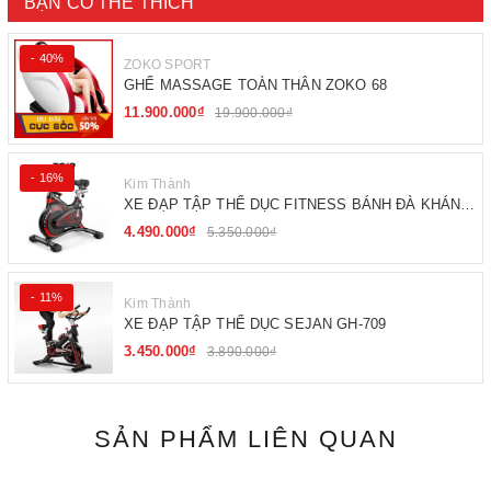
BẠN CÓ THỂ THÍCH
- 40%
ZOKO SPORT
GHẾ MASSAGE TOÀN THÂN ZOKO 68
11.900.000₫
19.900.000₫
- 16%
Kim Thành
XE ĐẠP TẬP THỂ DỤC FITNESS BÁNH ĐÀ KHÁNG
TỪ
4.490.000₫
5.350.000₫
- 11%
Kim Thành
XE ĐẠP TẬP THỂ DỤC SEJAN GH-709
3.450.000₫
3.890.000₫
SẢN PHẨM LIÊN QUAN