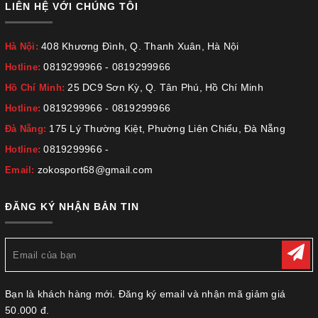
LIÊN HỆ VỚI CHÚNG TÔI
408 Khương Đình, Q. Thanh Xuân, Hà Nội
Hà Nội:
0819299966
-
0819299966
Hotline:
25 DC9 Sơn Kỳ, Q. Tân Phú, Hồ Chí Minh
Hồ Chí Minh:
0819299966
-
0819299966
Hotline:
175 Lý Thường Kiệt, Phường Liên Chiểu, Đà Nẵng
Đà Nẵng:
0819299966
-
Hotline:
zokosport68@gmail.com
Email:
ĐĂNG KÝ NHẬN BẢN TIN
Bạn là khách hàng mới. Đăng ký email và nhận mã giảm giá
50.000 đ.