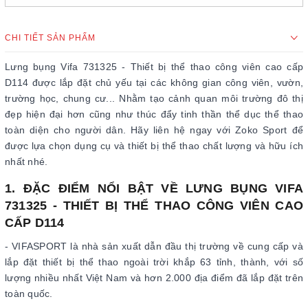
CHI TIẾT SẢN PHẨM
Lưng bụng Vifa 731325 - Thiết bị thể thao công viên cao cấp
D114 được lắp đặt chủ yếu tại các không gian công viên, vườn,
trường học, chung cư... Nhằm tạo cảnh quan môi trường đô thị
đẹp hiện đại hơn cũng như thúc đẩy tinh thần thể dục thể thao
toàn diện cho người dân. Hãy liên hệ ngay với Zoko Sport để
được lựa chọn dụng cụ và thiết bị thể thao chất lượng và hữu ích
nhất nhé.
1. ĐẶC ĐIỂM NỔI BẬT VỀ LƯNG BỤNG VIFA
731325 - THIẾT BỊ THỂ THAO CÔNG VIÊN CAO
CẤP D114
- VIFASPORT là nhà sản xuất dẫn đầu thị trường về cung cấp và
lắp đặt thiết bị thể thao ngoài trời khắp 63 tỉnh, thành, với số
lượng nhiều nhất Việt Nam và hơn 2.000 địa điểm đã lắp đặt trên
toàn quốc.