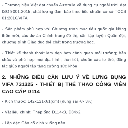
- Thương hiệu Việt đạt chuẩn Australia về dụng cụ ngoài trời, đạt
ISO 9001:2015; chất lượng đảm bảo theo tiêu chuẩn cơ sở TCCS
01:2016/VIFA.
- Sản phẩm phù hợp với Chương trình mục tiêu quốc gia Nông
thôn mới, các dự án Chỉnh trang đô thị, sân tập luyện Quân đội,
chương trình Giáo dục thể chất trong trường học.
- Thiết kế thanh thoát làm đẹp hơn cảnh quan môi trường; bền
chắc và phù hợp mọi địa hình, thời tiết; chuẩn xác tư thế, động
tác giúp người tập tăng cường sức khỏe.
2. NHỮNG ĐIỀU CẦN LƯU Ý VỀ LƯNG BỤNG
VIFA 731325 - THIẾT BỊ THỂ THAO CÔNG VIÊN
CAO CẤP D114
- Kích thước: 142x121x61(cm) (dung sai +/- 3%)
- Vật liệu chính: Thép ống D114x3, D34x2
- Lắp đặt: Gắn cố định xuống nền.