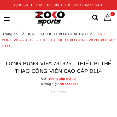
DỤNG CỤ THỂ DỤC - THỂ HÌNH - THỂ THAO ZOKO SPORT !
0
Trang chủ
DỤNG CỤ THỂ THAO NGOÀI TRỜI
LƯNG
BỤNG VIFA 731325 - THIẾT BỊ THỂ THAO CÔNG VIÊN CAO CẤP
D114
LƯNG BỤNG VIFA 731325 - THIẾT BỊ THỂ
THAO CÔNG VIÊN CAO CẤP D114
SKU:
(Đang cập nhật...)
Thương hiệu:
VIFASPORT
Đánh giá