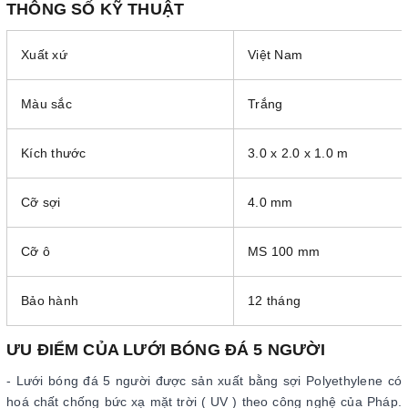
THÔNG SỐ KỸ THUẬT
Xuất xứ
Việt Nam
Màu sắc
Trắng
Kích thước
3.0 x 2.0 x 1.0 m
Cỡ sợi
4.0 mm
Cỡ ô
MS 100 mm
Bảo hành
12 tháng
ƯU ĐIỂM CỦA LƯỚI BÓNG ĐÁ 5 NGƯỜI
- Lưới bóng đá 5 người được sản xuất bằng sợi Polyethylene có
hoá chất chống bức xạ mặt trời ( UV ) theo công nghệ của Pháp.