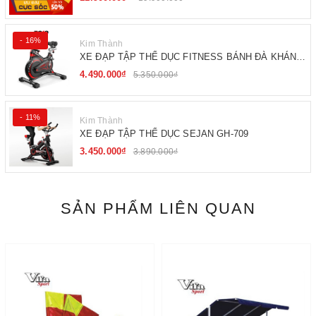
- 16%
Kim Thành
XE ĐẠP TẬP THỂ DỤC FITNESS BÁNH ĐÀ KHÁNG
TỪ
4.490.000₫
5.350.000₫
- 11%
Kim Thành
XE ĐẠP TẬP THỂ DỤC SEJAN GH-709
3.450.000₫
3.890.000₫
SẢN PHẨM LIÊN QUAN