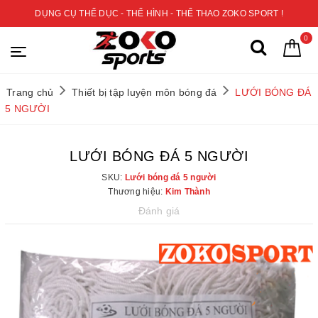
DỤNG CỤ THỂ DỤC - THỂ HÌNH - THỂ THAO ZOKO SPORT !
0
Trang chủ
Thiết bị tập luyện môn bóng đá
LƯỚI BÓNG ĐÁ
5 NGƯỜI
LƯỚI BÓNG ĐÁ 5 NGƯỜI
SKU:
Lưới bóng đá 5 người
Thương hiệu:
Kim Thành
Đánh giá