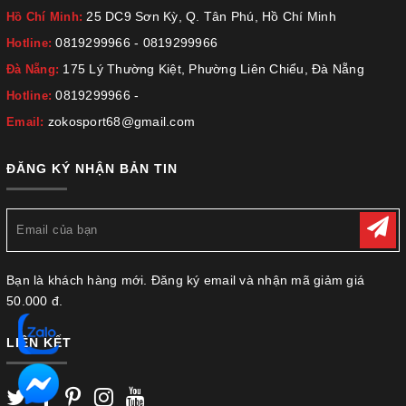
25 DC9 Sơn Kỳ, Q. Tân Phú, Hồ Chí Minh
Hồ Chí Minh:
0819299966
-
0819299966
Hotline:
175 Lý Thường Kiệt, Phường Liên Chiểu, Đà Nẵng
Đà Nẵng:
0819299966
-
Hotline:
zokosport68@gmail.com
Email:
ĐĂNG KÝ NHẬN BẢN TIN
Bạn là khách hàng mới. Đăng ký email và nhận mã giảm giá
50.000 đ.
LIÊN KẾT