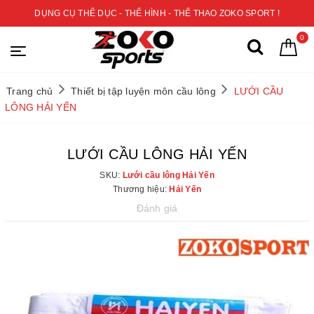
DỤNG CỤ THỂ DỤC - THỂ HÌNH - THỂ THAO ZOKO SPORT !
0
Trang chủ
Thiết bị tập luyện môn cầu lông
LƯỚI CẦU
LÔNG HẢI YẾN
LƯỚI CẦU LÔNG HẢI YẾN
SKU:
Lưới cầu lông Hải Yến
Thương hiệu:
Hải Yến
Đánh giá