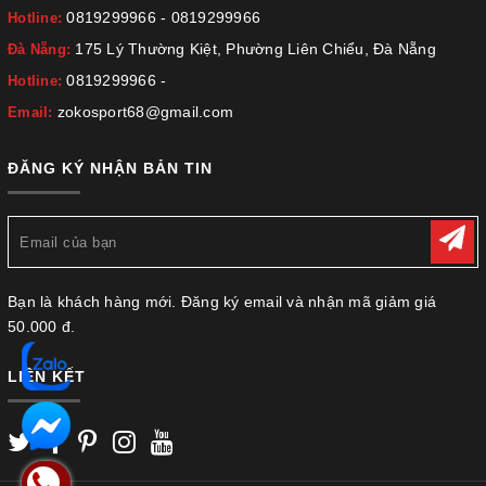
0819299966
-
0819299966
Hotline:
175 Lý Thường Kiệt, Phường Liên Chiểu, Đà Nẵng
Đà Nẵng:
0819299966
-
Hotline:
zokosport68@gmail.com
Email:
ĐĂNG KÝ NHẬN BẢN TIN
Bạn là khách hàng mới. Đăng ký email và nhận mã giảm giá
50.000 đ.
LIÊN KẾT