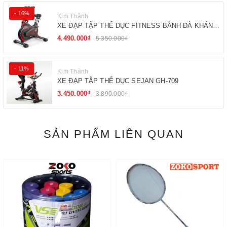
- 16%
Kim Thành
XE ĐẠP TẬP THỂ DỤC FITNESS BÁNH ĐÀ KHÁNG
TỪ
4.490.000₫
5.350.000₫
- 11%
Kim Thành
XE ĐẠP TẬP THỂ DỤC SEJAN GH-709
3.450.000₫
3.890.000₫
SẢN PHẨM LIÊN QUAN