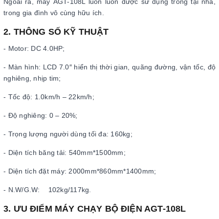
Ngoài ra, máy AGT-108L luôn luôn được sử dụng trong tại nhà,
trong gia đình vô cùng hữu ích.
2. THÔNG SỐ KỸ THUẬT
- Motor: DC 4.0HP;
- Màn hình: LCD 7.0″ hiển thị thời gian, quãng đường, vận tốc, độ
nghiêng, nhịp tim;
- Tốc độ: 1.0km/h – 22km/h;
- Độ nghiêng: 0 – 20%;
- Trọng lượng người dùng tối đa: 160kg;
- Diện tích băng tải: 540mm*1500mm;
- Diện tích đặt máy: 2000mm*860mm*1400mm;
- N.W/G.W: 102kg/117kg.
3. ƯU ĐIỂM MÁY CHẠY BỘ ĐIỆN AGT-108L