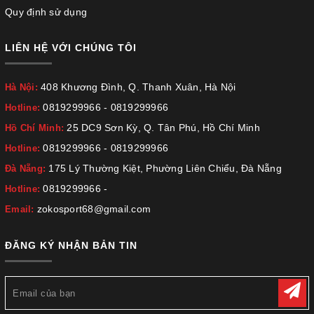
Quy định sử dụng
LIÊN HỆ VỚI CHÚNG TÔI
408 Khương Đình, Q. Thanh Xuân, Hà Nội
Hà Nội:
0819299966
-
0819299966
Hotline:
25 DC9 Sơn Kỳ, Q. Tân Phú, Hồ Chí Minh
Hồ Chí Minh:
0819299966
-
0819299966
Hotline:
175 Lý Thường Kiệt, Phường Liên Chiểu, Đà Nẵng
Đà Nẵng:
0819299966
-
Hotline:
zokosport68@gmail.com
Email:
ĐĂNG KÝ NHẬN BẢN TIN