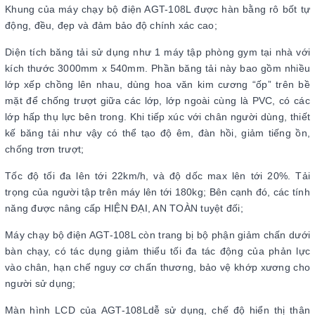
Khung của máy chạy bộ điện AGT-108L được hàn bằng rô bốt tự
động, đều, đẹp và đảm bảo độ chính xác cao;
Diện tích băng tải sử dụng như 1 máy tập phòng gym tại nhà với
kích thước 3000mm x 540mm. Phần băng tải này bao gồm nhiều
lớp xếp chồng lên nhau, dùng hoa văn kim cương “ốp” trên bề
mặt để chống trượt giữa các lớp, lớp ngoài cùng là PVC, có các
lớp hấp thụ lực bên trong. Khi tiếp xúc với chân người dùng, thiết
kế băng tải như vậy có thể tạo độ êm, đàn hồi, giảm tiếng ồn,
chống trơn trượt;
Tốc độ tối đa lên tới 22km/h, và độ dốc max lên tới 20%. Tải
trọng của người tập trên máy lên tới 180kg; Bên cạnh đó, các tính
năng được nâng cấp HIỆN ĐẠI, AN TOÀN tuyệt đối;
Máy chạy bộ điện AGT-108L còn trang bị bộ phận giảm chấn dưới
bàn chạy, có tác dụng giảm thiểu tối đa tác động của phản lực
vào chân, hạn chế nguy cơ chấn thương, bảo vệ khớp xương cho
người sử dụng;
Màn hình LCD của AGT-108Ldễ sử dụng, chế độ hiển thị thân