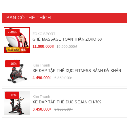
BẠN CÓ THỂ THÍCH
- 40%
ZOKO SPORT
GHẾ MASSAGE TOÀN THÂN ZOKO 68
11.900.000₫
19.900.000₫
- 16%
Kim Thành
XE ĐẠP TẬP THỂ DỤC FITNESS BÁNH ĐÀ KHÁNG
TỪ
4.490.000₫
5.350.000₫
- 11%
Kim Thành
XE ĐẠP TẬP THỂ DỤC SEJAN GH-709
3.450.000₫
3.890.000₫