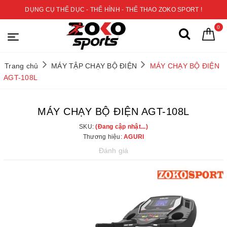
DỤNG CỤ THỂ DỤC - THỂ HÌNH - THỂ THAO ZOKO SPORT !
0
Trang chủ
MÁY TẬP CHẠY BỘ ĐIỆN
MÁY CHẠY BỘ ĐIỆN
AGT-108L
MÁY CHẠY BỘ ĐIỆN AGT-108L
SKU:
(Đang cập nhật...)
Thương hiệu:
AGURI
Đánh giá