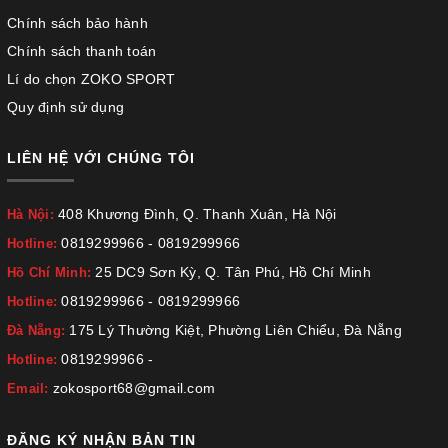
Chính sách bảo hành
Chính sách thanh toán
Lí do chọn ZOKO SPORT
Quy định sử dụng
LIÊN HỆ VỚI CHÚNG TÔI
408 Khương Đình, Q. Thanh Xuân, Hà Nội
Hà Nội:
0819299966
-
0819299966
Hotline:
25 DC9 Sơn Kỳ, Q. Tân Phú, Hồ Chí Minh
Hồ Chí Minh:
0819299966
-
0819299966
Hotline:
175 Lý Thường Kiệt, Phường Liên Chiểu, Đà Nẵng
Đà Nẵng:
0819299966
-
Hotline:
zokosport68@gmail.com
Email:
ĐĂNG KÝ NHẬN BẢN TIN