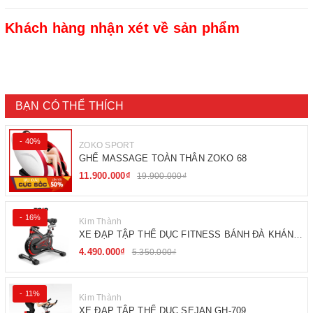
Khách hàng nhận xét về sản phẩm
BẠN CÓ THỂ THÍCH
- 40%
ZOKO SPORT
GHẾ MASSAGE TOÀN THÂN ZOKO 68
11.900.000₫
19.900.000₫
- 16%
Kim Thành
XE ĐẠP TẬP THỂ DỤC FITNESS BÁNH ĐÀ KHÁNG
TỪ
4.490.000₫
5.350.000₫
- 11%
Kim Thành
XE ĐẠP TẬP THỂ DỤC SEJAN GH-709