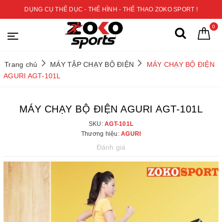
DỤNG CỤ THỂ DỤC - THỂ HÌNH - THỂ THAO ZOKO SPORT !
0
Trang chủ
MÁY TẬP CHẠY BỘ ĐIỆN
MÁY CHẠY BỘ ĐIỆN
AGURI AGT-101L
MÁY CHẠY BỘ ĐIỆN AGURI AGT-101L
SKU:
AGT-101L
Thương hiệu:
AGURI
Đánh giá