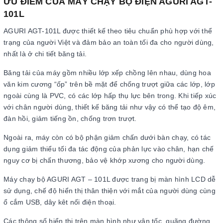
ƯU ĐIỂM CỦA MÁY CHẠY BỘ ĐIỆN AGURI AGT-
101L
AGURI AGT-101L được thiết kế theo tiêu chuẩn phù hợp với thể
trạng của người Việt và đảm bảo an toàn tối đa cho người dùng,
nhất là ở chi tiết băng tải.
Băng tải của máy gồm nhiều lớp xếp chồng lên nhau, dùng hoa
văn kim cương “ốp” trên bề mặt để chống trượt giữa các lớp, lớp
ngoài cùng là PVC, có các lớp hấp thụ lực bên trong. Khi tiếp xúc
với chân người dùng, thiết kế băng tải như vậy có thể tạo độ êm,
đàn hồi, giảm tiếng ồn, chống trơn trượt.
Ngoài ra, máy còn có bộ phận giảm chấn dưới bàn chạy, có tác
dụng giảm thiểu tối đa tác động của phản lực vào chân, hạn chế
nguy cơ bị chấn thương, bảo vệ khớp xương cho người dùng.
Máy chạy bộ AGURI AGT – 101L được trang bị màn hình LCD dễ
sử dụng, chế độ hiển thị thân thiện với mắt của người dùng cùng
ổ cắm USB, dây kêt nối điện thoại.
Các thông số hiển thị trên màn hình như vận tốc, quãng đường,