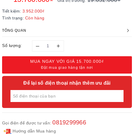
Giá thị trường:
Tiết kiệm:
3.952.000₫
Tình trạng:
Còn hàng
TỔNG QUAN
–
+
Số lượng:
MUA NGAY VỚI GIÁ
15.700.000₫
Đặt mua giao hàng tận nơi
Để lại số điện thoại nhận thêm ưu đãi
0819299966
Gọi điện để được tư vấn:
Hướng dẫn Mua hàng