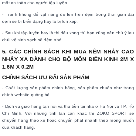
mất an toàn cho người tập luyện.
- Tránh không để vật nặng đè lên trên đệm trong thời gian dài
đệm sẽ bị biến dạng hay là bị lún xẹp.
- Sau khi tập luyện hay là thi đấu xong thì bạn cũng nên chú ý lau
chùi vệ sinh sạch sẽ đệm nhé.
5. CÁC CHÍNH SÁCH KHI MUA NỆM NHẢY CAO
NHẢY XA DÀNH CHO BỘ MÔN ĐIỀN KINH 2M X
1.6M X 0.2M
CHÍNH SÁCH ƯU ĐÃI SẢN PHẨM
- Chất lượng sản phẩm chính hãng, sản phẩm chuẩn như trong
chính website quảng bá.
- Dịch vụ giao hàng tận nơi và thu tiền tại nhà ở Hà Nội và TP. Hồ
Chí Minh. Với những tỉnh lân cận khác thì ZOKO SPORT sẽ
chuyển hàng theo xe hoặc chuyển phát nhanh theo mong muốn
của khách hàng.