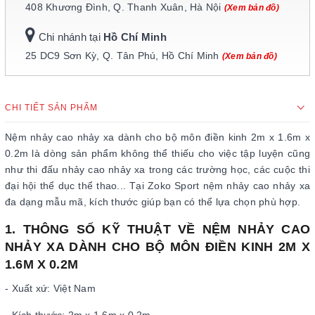
408 Khương Đình, Q. Thanh Xuân, Hà Nội
(Xem bản đồ)
Chi nhánh tại
Hồ Chí Minh
25 DC9 Sơn Kỳ, Q. Tân Phú, Hồ Chí Minh
(Xem bản đồ)
CHI TIẾT SẢN PHẨM
Nệm nhảy cao nhảy xa dành cho bộ môn điền kinh 2m x 1.6m x
0.2m là dòng sản phẩm không thể thiếu cho việc tập luyện cũng
như thi đấu nhảy cao nhảy xa trong các trường học, các cuộc thi
đại hội thể dục thể thao... Tại Zoko Sport nệm nhảy cao nhảy xa
đa dạng mẫu mã, kích thước giúp bạn có thể lựa chọn phù hợp.
1. THÔNG SỐ KỸ THUẬT VỀ NỆM NHẢY CAO
NHẢY XA DÀNH CHO BỘ MÔN ĐIỀN KINH 2M X
1.6M X 0.2M
- Xuất xứ: Việt Nam