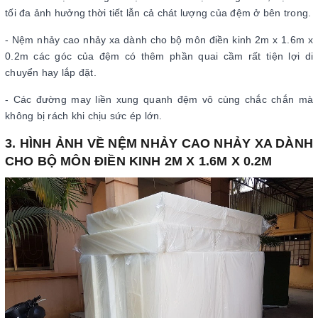
tối đa ảnh hưởng thời tiết lẫn cả chát lượng của đệm ở bên trong.
- Nệm nhảy cao nhảy xa dành cho bộ môn điền kinh 2m x 1.6m x
0.2m các góc của đệm có thêm phần quai cầm rất tiện lợi di
chuyển hay lắp đặt.
- Các đường may liền xung quanh đệm vô cùng chắc chắn mà
không bị rách khi chịu sức ép lớn.
3. HÌNH ẢNH VỀ NỆM NHẢY CAO NHẢY XA DÀNH
CHO BỘ MÔN ĐIỀN KINH 2M X 1.6M X 0.2M