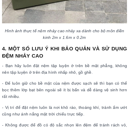
Hình ảnh thực tế nệm nhảy cao nhảy xa dành cho bộ môn điền
kinh 2m x 1.6m x 0.2m
4. MỘT SỐ LƯU Ý KHI BẢO QUẢN VÀ SỬ DỤNG
ĐỆM NHẢY CAO
- Bạn hãy luôn đặt nệm tập luyện ở trên bề mặt phẳng, không
nên tập luyện ở trên địa hình nhấp nhô, gồ ghề.
- Để luôn giữ cho bề mặt của nệm được sạch sẽ thì bạn có thể
bọc thêm lớp bạt bên ngoài sẽ ít bị bẩn và dễ dàng vệ sinh hơn
rất nhiều.
- Vị trí để đặt nệm luôn là nơi khô ráo, thoáng khí, tránh ẩm ướt
cũng như ánh nắng mặt trời chiếu trực tiếp.
- Không được để đồ có độ sắc nhọn lên đệm để tránh rách vỏ,