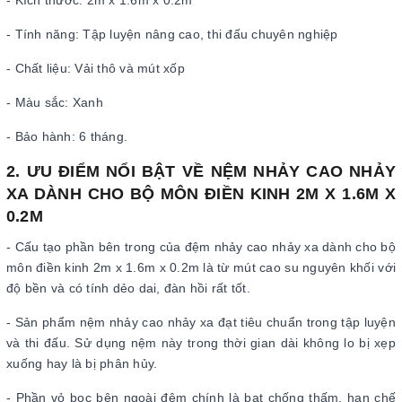
- Kích thước: 2m x 1.6m x 0.2m
- Tính năng: Tập luyện nâng cao, thi đấu chuyên nghiệp
- Chất liệu: Vải thô và mút xốp
- Màu sắc: Xanh
- Bảo hành: 6 tháng.
2. ƯU ĐIỂM NỔI BẬT VỀ NỆM NHẢY CAO NHẢY
XA DÀNH CHO BỘ MÔN ĐIỀN KINH 2M X 1.6M X
0.2M
- Cấu tạo phần bên trong của đệm nhảy cao nhảy xa dành cho bộ
môn điền kinh 2m x 1.6m x 0.2m là từ mút cao su nguyên khối với
độ bền và có tính dẻo dai, đàn hồi rất tốt.
- Sản phẩm nệm nhảy cao nhảy xa đạt tiêu chuẩn trong tập luyện
và thi đấu. Sử dụng nệm này trong thời gian dài không lo bị xẹp
xuống hay là bị phân hủy.
- Phần vỏ bọc bên ngoài đệm chính là bạt chống thấm, hạn chế