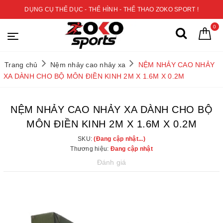
DỤNG CỤ THỂ DỤC - THỂ HÌNH - THỂ THAO ZOKO SPORT !
0
Trang chủ
Nệm nhảy cao nhảy xa
NỆM NHẢY CAO NHẢY
XA DÀNH CHO BỘ MÔN ĐIỀN KINH 2M X 1.6M X 0.2M
NỆM NHẢY CAO NHẢY XA DÀNH CHO BỘ
MÔN ĐIỀN KINH 2M X 1.6M X 0.2M
SKU:
(Đang cập nhật...)
Thương hiệu:
Đang cập nhật
Đánh giá