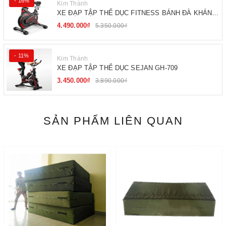
- 16%
Kim Thành
XE ĐẠP TẬP THỂ DỤC FITNESS BÁNH ĐÀ KHÁNG
TỪ
4.490.000₫
5.350.000₫
- 11%
Kim Thành
XE ĐẠP TẬP THỂ DỤC SEJAN GH-709
3.450.000₫
3.890.000₫
SẢN PHẨM LIÊN QUAN