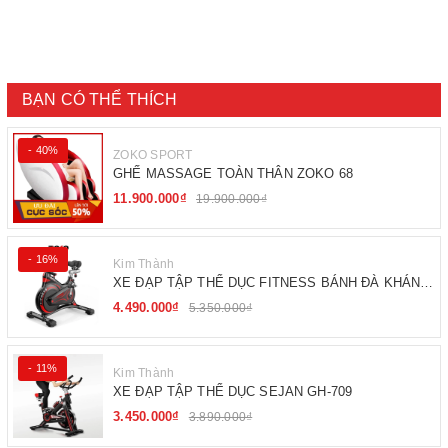
BẠN CÓ THỂ THÍCH
- 40%
ZOKO SPORT
GHẾ MASSAGE TOÀN THÂN ZOKO 68
11.900.000₫
19.900.000₫
- 16%
Kim Thành
XE ĐẠP TẬP THỂ DỤC FITNESS BÁNH ĐÀ KHÁNG
TỪ
4.490.000₫
5.350.000₫
- 11%
Kim Thành
XE ĐẠP TẬP THỂ DỤC SEJAN GH-709
3.450.000₫
3.890.000₫