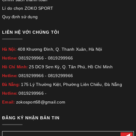
Lí do chọn ZOKO SPORT
Quy định sử dụng
LIÊN HỆ VỚI CHÚNG TÔI
408 Khương Đình, Q. Thanh Xuân, Hà Nội
Hà Nội:
0819299966
-
0819299966
Hotline:
25 DC9 Sơn Kỳ, Q. Tân Phú, Hồ Chí Minh
Hồ Chí Minh:
0819299966
-
0819299966
Hotline:
175 Lý Thường Kiệt, Phường Liên Chiểu, Đà Nẵng
Đà Nẵng:
0819299966
-
Hotline:
zokosport68@gmail.com
Email:
ĐĂNG KÝ NHẬN BẢN TIN