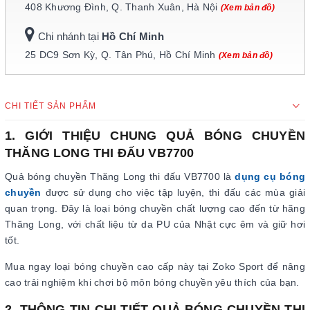
408 Khương Đình, Q. Thanh Xuân, Hà Nội
(Xem bản đồ)
Chi nhánh tại
Hồ Chí Minh
25 DC9 Sơn Kỳ, Q. Tân Phú, Hồ Chí Minh
(Xem bản đồ)
CHI TIẾT SẢN PHẨM
1. GIỚI THIỆU CHUNG QUẢ BÓNG CHUYỀN
THĂNG LONG THI ĐẤU VB7700
Quả bóng chuyền Thăng Long thi đấu VB7700 là
dụng cụ bóng
chuyền
được sử dụng cho việc tập luyện, thi đấu các mùa giải
quan trọng. Đây là loại bóng chuyền chất lượng cao đến từ hãng
Thăng Long, với chất liệu từ da PU của Nhật cực êm và giữ hơi
tốt.
Mua ngay loại bóng chuyền cao cấp này tại Zoko Sport để nâng
cao trải nghiệm khi chơi bộ môn bóng chuyền yêu thích của bạn.
2. THÔNG TIN CHI TIẾT QUẢ BÓNG CHUYỀN THI