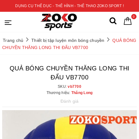
DỤNG CỤ THỂ DỤC - THỂ HÌNH - THỂ THAO ZOKO SPORT !
0
Trang chủ
Thiết bị tập luyện môn bóng chuyền
QUẢ BÓNG
CHUYỀN THĂNG LONG THI ĐẤU VB7700
QUẢ BÓNG CHUYỀN THĂNG LONG THI
ĐẤU VB7700
SKU:
vb7700
Thương hiệu:
Thăng Long
Đánh giá