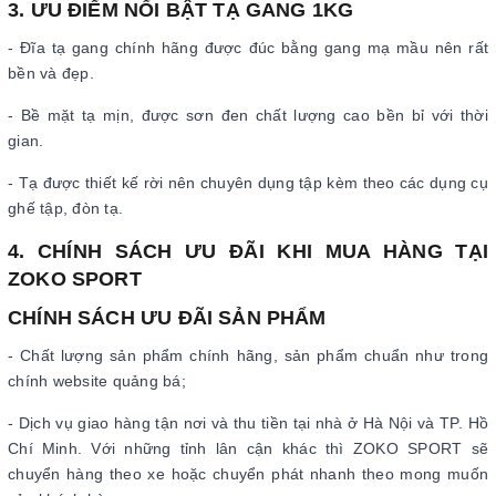
3. ƯU ĐIỂM NỔI BẬT TẠ GANG 1KG
- Đĩa tạ gang chính hãng được đúc bằng gang mạ mầu nên rất
bền và đẹp.
- Bề mặt tạ mịn, được sơn đen chất lượng cao bền bỉ với thời
gian.
- Tạ được thiết kế rời nên chuyên dụng tập kèm theo các dụng cụ
ghế tập, đòn tạ.
4. CHÍNH SÁCH ƯU ĐÃI KHI MUA HÀNG TẠI
ZOKO SPORT
CHÍNH SÁCH ƯU ĐÃI SẢN PHẨM
- Chất lượng sản phẩm chính hãng, sản phẩm chuẩn như trong
chính website quảng bá;
- Dịch vụ giao hàng tận nơi và thu tiền tại nhà ở Hà Nội và TP. Hồ
Chí Minh. Với những tỉnh lân cận khác thì ZOKO SPORT sẽ
chuyển hàng theo xe hoặc chuyển phát nhanh theo mong muốn