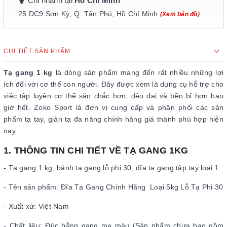
Chi nhánh tại
Hồ Chí Minh
25 DC9 Sơn Kỳ, Q. Tân Phú, Hồ Chí Minh
(Xem bản đồ)
CHI TIẾT SẢN PHẨM
Tạ gang 1 kg
là dòng sản phẩm mang đến rất nhiều những lợi
ích đối với cơ thể con người. Đây được xem là dụng cụ hỗ trợ cho
việc tập luyện cơ thể săn chắc hơn, dẻo dai và bền bỉ hơn bao
giờ hết. Zoko Sport là đơn vị cung cấp và phân phối các sản
phẩm tạ tay, giàn tạ đa năng chính hãng giá thành phù hợp hiện
nay.
1. THÔNG TIN CHI TIẾT VỀ TẠ GANG 1KG
- Tạ gang 1 kg, bánh tạ gang lỗ phi 30, đĩa tạ gang tập tay loại 1
- Tên sản phẩm: Đĩa Tạ Gang Chính Hãng Loại 5kg Lỗ Tạ Phi 30
- Xuất xứ: Việt Nam
- Chất liệu: Đúc bằng gang mạ màu (Sản phẩm chưa bao gồm