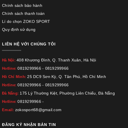
Chính sách bảo hành
Chính sách thanh toán
Lí do chọn ZOKO SPORT
Quy định sử dụng
LIÊN HỆ VỚI CHÚNG TÔI
408 Khương Đình, Q. Thanh Xuân, Hà Nội
Hà Nội:
0819299966
-
0819299966
Hotline:
25 DC9 Sơn Kỳ, Q. Tân Phú, Hồ Chí Minh
Hồ Chí Minh:
0819299966
-
0819299966
Hotline:
175 Lý Thường Kiệt, Phường Liên Chiểu, Đà Nẵng
Đà Nẵng:
0819299966
-
Hotline:
zokosport68@gmail.com
Email:
ĐĂNG KÝ NHẬN BẢN TIN