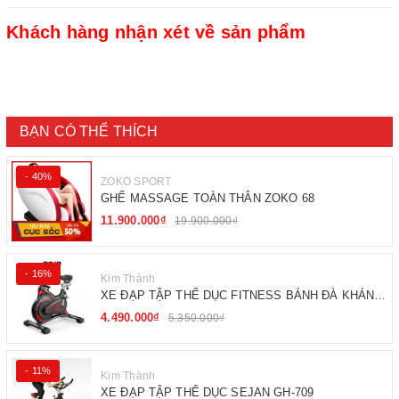
Khách hàng nhận xét về sản phẩm
BẠN CÓ THỂ THÍCH
- 40%
ZOKO SPORT
GHẾ MASSAGE TOÀN THÂN ZOKO 68
11.900.000₫
19.900.000₫
- 16%
Kim Thành
XE ĐẠP TẬP THỂ DỤC FITNESS BÁNH ĐÀ KHÁNG
TỪ
4.490.000₫
5.350.000₫
- 11%
Kim Thành
XE ĐẠP TẬP THỂ DỤC SEJAN GH-709