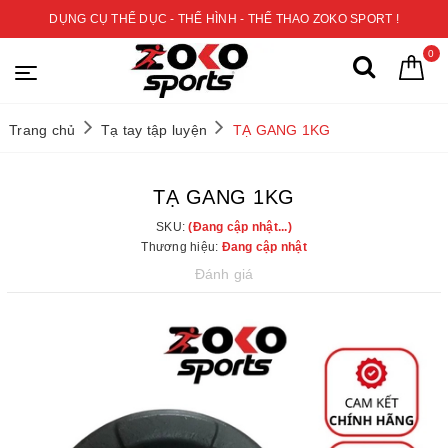
DỤNG CỤ THỂ DỤC - THỂ HÌNH - THỂ THAO ZOKO SPORT !
0
Trang chủ
Tạ tay tập luyện
TẠ GANG 1KG
TẠ GANG 1KG
SKU:
(Đang cập nhật...)
Thương hiệu:
Đang cập nhật
Đánh giá