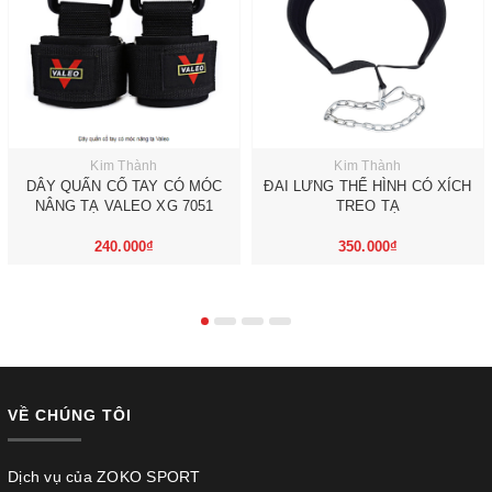
Kim Thành
Kim Thành
DÂY QUẤN CỔ TAY CÓ MÓC
ĐAI LƯNG THỂ HÌNH CÓ XÍCH
NÂNG TẠ VALEO XG 7051
TREO TẠ
240.000₫
350.000₫
VỀ CHÚNG TÔI
Dịch vụ của ZOKO SPORT