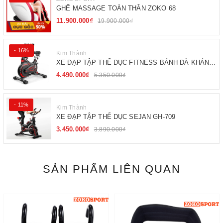
GHẾ MASSAGE TOÀN THÂN ZOKO 68
11.900.000₫
19.900.000₫
- 16%
Kim Thành
XE ĐẠP TẬP THỂ DỤC FITNESS BÁNH ĐÀ KHÁNG
TỪ
4.490.000₫
5.350.000₫
- 11%
Kim Thành
XE ĐẠP TẬP THỂ DỤC SEJAN GH-709
3.450.000₫
3.890.000₫
SẢN PHẨM LIÊN QUAN