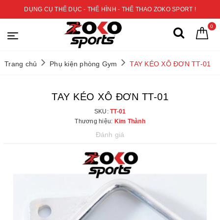
DỤNG CỤ THỂ DỤC - THỂ HÌNH - THỂ THAO ZOKO SPORT !
0
Trang chủ
Phụ kiện phòng Gym
TAY KÉO XÔ ĐƠN TT-01
TAY KÉO XÔ ĐƠN TT-01
SKU:
TT-01
Thương hiệu:
Kim Thành
Đánh giá