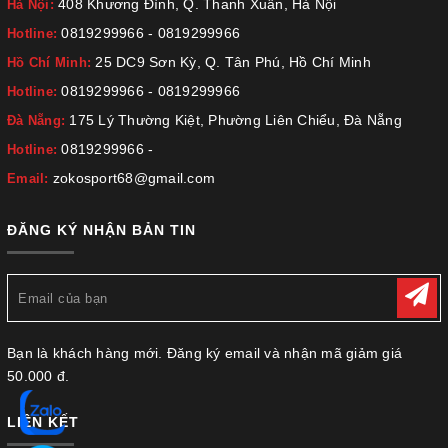
408 Khương Đình, Q. Thanh Xuân, Hà Nội
Hà Nội:
0819299966
-
0819299966
Hotline:
25 DC9 Sơn Kỳ, Q. Tân Phú, Hồ Chí Minh
Hồ Chí Minh:
0819299966
-
0819299966
Hotline:
175 Lý Thường Kiệt, Phường Liên Chiểu, Đà Nẵng
Đà Nẵng:
0819299966
-
Hotline:
zokosport68@gmail.com
Email:
ĐĂNG KÝ NHẬN BẢN TIN
Bạn là khách hàng mới. Đăng ký email và nhận mã giảm giá
50.000 đ.
LIÊN KẾT