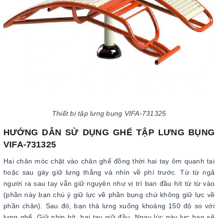
Thiết bị tập lưng bụng VIFA-731325
HƯỚNG DẪN SỬ DỤNG GHẾ TẬP LƯNG BỤNG
VIFA-731325
Hai chân móc chặt vào chân ghế đồng thời hai tay ôm quanh tai
hoặc sau gáy giữ lưng thẳng và nhìn về phí trước. Từ từ ngã
người ra sau tay vẫn giữ nguyên như vị trí ban đầu hít từ từ vào
(phần này bạn chú ý giữ lực về phần bụng chứ không giữ lực về
phần chân). Sau đó, bạn thả lưng xuống khoảng 150 độ so với
lưng ghế. Giữ nhịp hít, hai tay giữ đầu. Ngay lúc này lực bạn sẽ