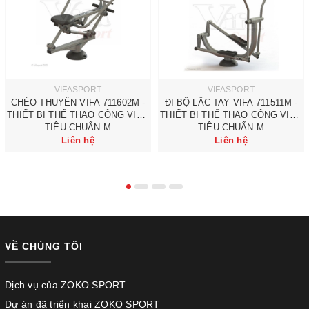
VIFASPORT
VIFASPORT
CHÈO THUYỀN VIFA 711602M -
ĐI BỘ LẮC TAY VIFA 711511M -
THIẾT BỊ THỂ THAO CÔNG VIÊN
THIẾT BỊ THỂ THAO CÔNG VIÊN
TIÊU CHUẨN M
TIÊU CHUẨN M
Liên hệ
Liên hệ
VỀ CHÚNG TÔI
Dịch vụ của ZOKO SPORT
Dự án đã triển khai ZOKO SPORT