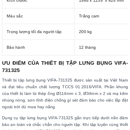
Kích thước
1565 x 1235 x 625 mm
Màu sắc
Trắng cam
Trọng lượng tối đa người tập
200 kg
Bảo hành
12 tháng
ƯU ĐIỂM CỦA THIẾT BỊ TẬP LƯNG BỤNG VIFA-
731325
Thiết bị tập lưng bụng VIFA-731325 được sản xuất tại Việt Nam
và đạt tiêu chuẩn chất lượng TCCS 01:2016/VIFA. Phần khung
của thiết bị làm từ thép ống Ø114mm x 3, Ø34mm x 2 và mạ kẽm
nhúng nóng, sơn tĩnh điện chống gỉ sét đảm bảo cho việc lắp đặt
ngoài trời dù mưa hay nắng.
Dụng cụ tập lưng bụng VIFA-731325 gắn trực tiếp dưới nền đảm
bảo an toàn và chắc chắn cho người tập. Khi tập luyện cùng thiết