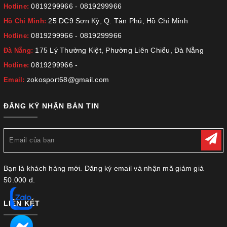
0819299966
-
0819299966
Hotline:
25 DC9 Sơn Kỳ, Q. Tân Phú, Hồ Chí Minh
Hồ Chí Minh:
0819299966
-
0819299966
Hotline:
175 Lý Thường Kiệt, Phường Liên Chiểu, Đà Nẵng
Đà Nẵng:
0819299966
-
Hotline:
zokosport68@gmail.com
Email:
ĐĂNG KÝ NHẬN BẢN TIN
Bạn là khách hàng mới. Đăng ký email và nhận mã giảm giá
50.000 đ.
LIÊN KẾT