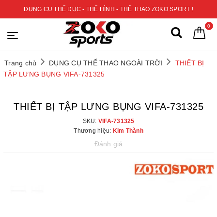
DỤNG CỤ THỂ DỤC - THỂ HÌNH - THỂ THAO ZOKO SPORT !
0
Trang chủ
DỤNG CỤ THỂ THAO NGOÀI TRỜI
THIẾT BỊ
TẬP LƯNG BỤNG VIFA-731325
THIẾT BỊ TẬP LƯNG BỤNG VIFA-731325
SKU:
VIFA-731325
Thương hiệu:
Kim Thành
Đánh giá