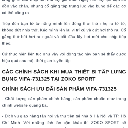
dồn vào chân, nhưng cố gắng tập trung lực vào bụng để các cơ
có thể căng ra.
Tiếp đến bạn từ từ nâng mình lên đồng thời thở nhẹ ra từ từ,
không dứt nhịp thở. Kéo mình lên lại vị trí cũ và dứt hơi thở ra. Cố
gắng thở hết hơi ra ngoài và bắt đầu lấy hơi mới cho nhịp tiếp
theo.
Cứ thực hiện liên tục như vậy với động tác này bạn sẽ thấy được
hiệu quả sau một thời gian luyện tập.
CÁC CHÍNH SÁCH KHI MUA THIẾT BỊ TẬP LƯNG
BỤNG VIFA-731325 TẠI ZOKO SPORT
CHÍNH SÁCH ƯU ĐÃI SẢN PHẨM VIFA-731325
- Chất lượng sản phẩm chính hãng, sản phẩm chuẩn như trong
chính website quảng bá.
- Dịch vụ giao hàng tận nơi và thu tiền tại nhà ở Hà Nội và TP. Hồ
Chí Minh. Với những tỉnh lân cận khác thì ZOKO SPORT sẽ