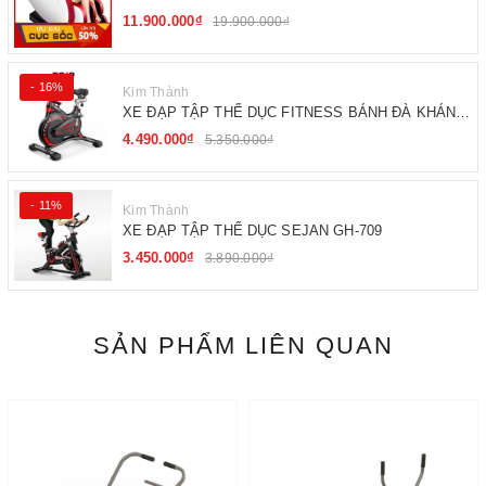
11.900.000₫
19.900.000₫
- 16%
Kim Thành
XE ĐẠP TẬP THỂ DỤC FITNESS BÁNH ĐÀ KHÁNG
TỪ
4.490.000₫
5.350.000₫
- 11%
Kim Thành
XE ĐẠP TẬP THỂ DỤC SEJAN GH-709
3.450.000₫
3.890.000₫
SẢN PHẨM LIÊN QUAN