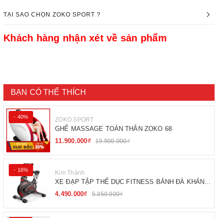
TẠI SAO CHỌN ZOKO SPORT ?
Khách hàng nhận xét về sản phẩm
BẠN CÓ THỂ THÍCH
- 40%
ZOKO SPORT
GHẾ MASSAGE TOÀN THÂN ZOKO 68
11.900.000₫
19.900.000₫
- 16%
Kim Thành
XE ĐẠP TẬP THỂ DỤC FITNESS BÁNH ĐÀ KHÁNG
TỪ
4.490.000₫
5.350.000₫