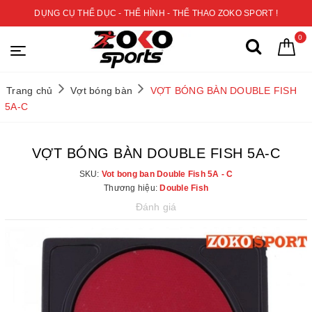
DỤNG CỤ THỂ DỤC - THỂ HÌNH - THỂ THAO ZOKO SPORT !
0
Trang chủ
Vợt bóng bàn
VỢT BÓNG BÀN DOUBLE FISH
5A-C
VỢT BÓNG BÀN DOUBLE FISH 5A-C
SKU:
Vot bong ban Double Fish 5A - C
Thương hiệu:
Double Fish
Đánh giá