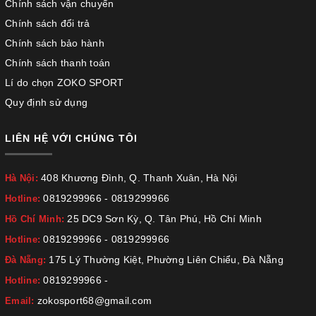
Chính sách vận chuyển
Chính sách đổi trả
Chính sách bảo hành
Chính sách thanh toán
Lí do chọn ZOKO SPORT
Quy định sử dụng
LIÊN HỆ VỚI CHÚNG TÔI
408 Khương Đình, Q. Thanh Xuân, Hà Nội
Hà Nội:
0819299966
-
0819299966
Hotline:
25 DC9 Sơn Kỳ, Q. Tân Phú, Hồ Chí Minh
Hồ Chí Minh:
0819299966
-
0819299966
Hotline:
175 Lý Thường Kiệt, Phường Liên Chiểu, Đà Nẵng
Đà Nẵng:
0819299966
-
Hotline:
zokosport68@gmail.com
Email: