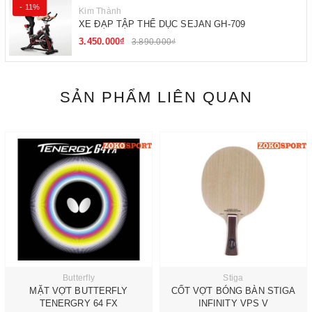
- 11%
Kim Thành
XE ĐẠP TẬP THỂ DỤC SEJAN GH-709
3.450.000₫
3.890.000₫
SẢN PHẨM LIÊN QUAN
Butterfly
Stiga
MẶT VỢT BUTTERFLY
CỐT VỢT BÓNG BÀN STIGA
TENERGRY 64 FX
INFINITY VPS V