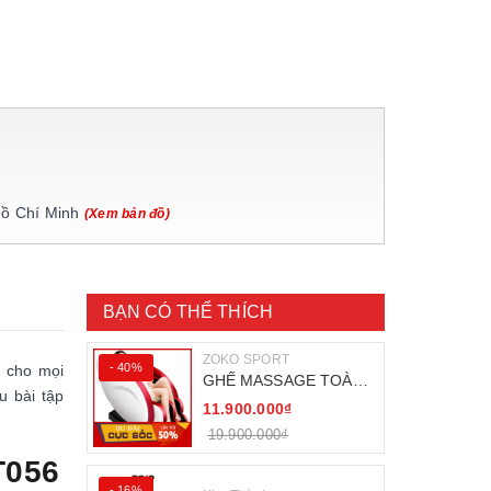
Hồ Chí Minh
(Xem bản đồ)
BẠN CÓ THỂ THÍCH
ZOKO SPORT
- 40%
g cho mọi
GHẾ MASSAGE TOÀN
 bài tập
THÂN ZOKO 68
11.900.000₫
19.900.000₫
T056
- 16%