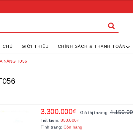
G CHỦ
GIỚI THIỆU
CHÍNH SÁCH & THANH TOÁN
A NĂNG T056
T056
3.300.000₫
4.150.0
Giá thị trường:
Tiết kiệm:
850.000₫
Tình trạng:
Còn hàng