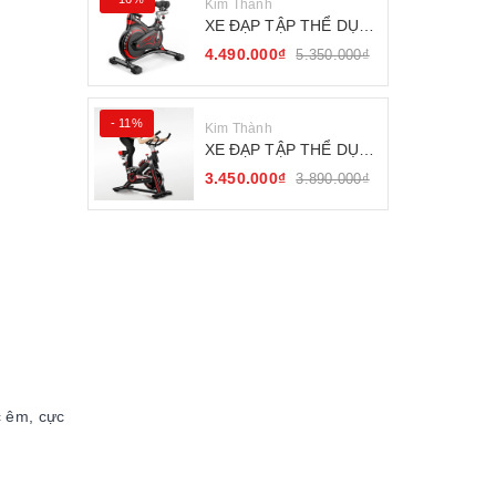
Kim Thành
XE ĐẠP TẬP THỂ DỤC
FITNESS BÁNH ĐÀ
4.490.000₫
5.350.000₫
KHÁNG TỪ
- 11%
Kim Thành
XE ĐẠP TẬP THỂ DỤC
SEJAN GH-709
3.450.000₫
3.890.000₫
c êm, cực