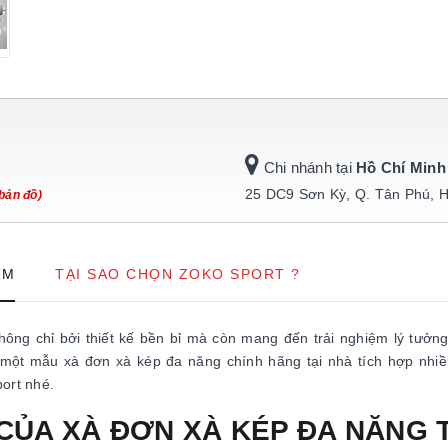
Chi nhánh tại
Hồ Chí Minh
25 DC9 Sơn Kỳ, Q. Tân Phú, 
bản đồ)
ẨM
TẠI SAO CHỌN ZOKO SPORT ?
ng chỉ bởi thiết kế bền bỉ mà còn mang đến trải nghiệm lý tưởn
ột mẫu xà đơn xà kép đa năng chính hãng tại nhà tích hợp nhiều
ort nhé.
 CỦA XÀ ĐƠN XÀ KÉP ĐA NĂNG 