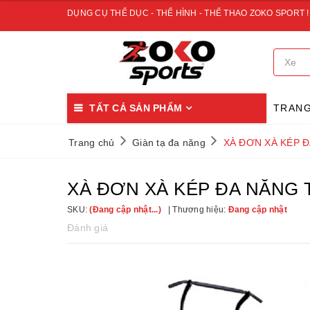
DỤNG CỤ THỂ DỤC - THỂ HÌNH - THỂ THAO ZOKO SPORT !
TẤT CẢ SẢN PHẨM
TRAN
Trang chủ
Giàn tạ đa năng
XÀ ĐƠN XÀ KÉP Đ
XÀ ĐƠN XÀ KÉP ĐA NĂNG 
SKU:
(Đang cập nhật...)
Thương hiệu:
Đang cập nhật
Đánh giá