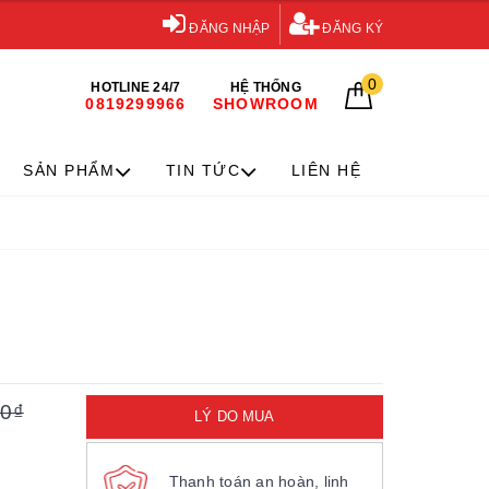
ĐĂNG NHẬP
ĐĂNG KÝ
0
HOTLINE 24/7
HỆ THỐNG
0819299966
SHOWROOM
SẢN PHẨM
TIN TỨC
LIÊN HỆ
00₫
LÝ DO MUA
Thanh toán an hoàn, linh