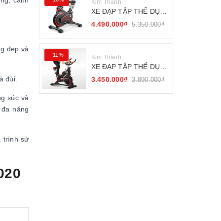
ưng, cánh
Kim Thành
XE ĐẠP TẬP THỂ DỤC
FITNESS BÁNH ĐÀ
4.490.000₫
5.350.000₫
KHÁNG TỪ
ng đẹp và
- 11%
Kim Thành
XE ĐẠP TẬP THỂ DỤC
SEJAN GH-709
à đùi.
3.450.000₫
3.890.000₫
ng sức và
à đa năng
 trình sử
020