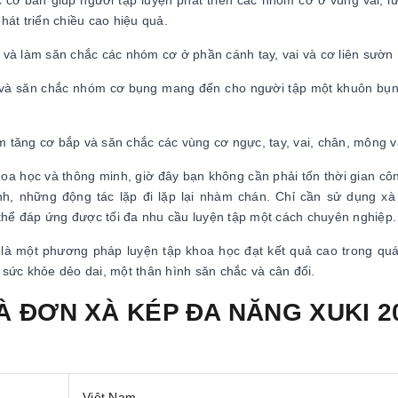
 cơ bản giúp người tập luyện phát triển các nhóm cơ ở vùng vai, l
phát triển chiều cao hiệu quả.
n và làm săn chắc các nhóm cơ ở phần cánh tay, vai và cơ liên sườn
n và săn chắc nhóm cơ bụng mang đến cho người tập một khuôn bụ
m tăng cơ bắp và săn chắc các vùng cơ ngực, tay, vai, chân, mông v
khoa học và thông minh, giờ đây bạn không cần phải tốn thời gian cô
h, những động tác lặp đi lặp lại nhàm chán. Chỉ cần sử dụng x
thể đáp ứng được tối đa nhu cầu luyện tập một cách chuyên nghiệp.
là một phương pháp luyện tập khoa học đạt kết quả cao trong quá
sức khỏe dẻo dai, một thân hình săn chắc và cân đối.
XÀ ĐƠN XÀ KÉP ĐA NĂNG XUKI 2
Việt Nam.