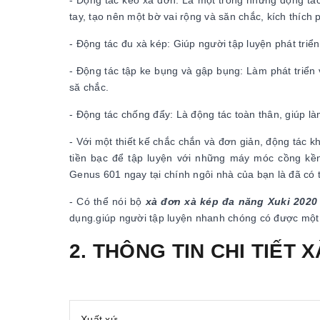
- Động tác kéo xà đơn: Là một trong những động tác
tay, tạo nên một bờ vai rộng và săn chắc, kích thích 
- Động tác đu xà kép: Giúp người tập luyện phát triể
- Động tác tập ke bụng và gập bụng: Làm phát triể
să chắc.
- Động tác chống đẩy: Là động tác toàn thân, giúp là
- Với một thiết kế chắc chắn và đơn giản, động tác 
tiền bạc để tập luyện với những máy móc cồng kền
Genus 601 ngay tại chính ngôi nhà của bạn là đã có 
- Có thể nói bộ
xà đơn xà kép đa năng Xuki 2020
dụng.giúp người tập luyện nhanh chóng có được một 
2. THÔNG TIN CHI TIẾT 
Xuất xứ