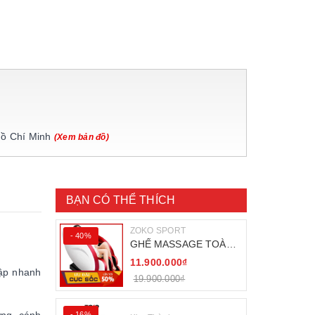
Hồ Chí Minh
(Xem bản đồ)
BẠN CÓ THỂ THÍCH
ZOKO SPORT
- 40%
GHẾ MASSAGE TOÀN
THÂN ZOKO 68
11.900.000₫
tập nhanh
19.900.000₫
- 16%