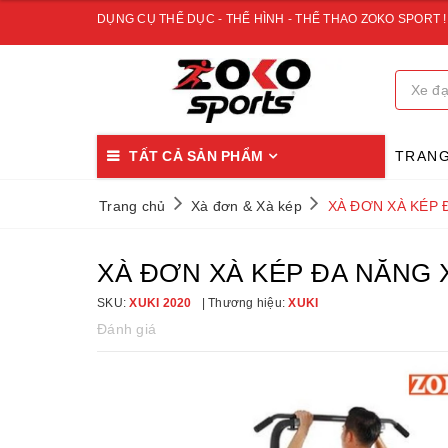
DỤNG CỤ THỂ DỤC - THỂ HÌNH - THỂ THAO ZOKO SPORT !
TẤT CẢ SẢN PHẨM
TRAN
Trang chủ
Xà đơn & Xà kép
XÀ ĐƠN XÀ KÉP 
XÀ ĐƠN XÀ KÉP ĐA NĂNG X
SKU:
XUKI 2020
Thương hiệu:
XUKI
Đánh giá