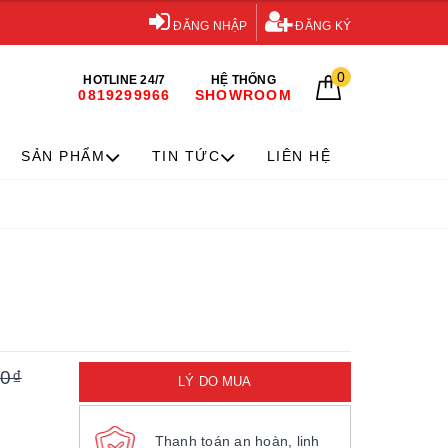
ĐĂNG NHẬP
ĐĂNG KÝ
0
HOTLINE 24/7
HỆ THỐNG
0819299966
SHOWROOM
SẢN PHẨM
TIN TỨC
LIÊN HỆ
00₫
LÝ DO MUA
Thanh toán an hoàn, linh