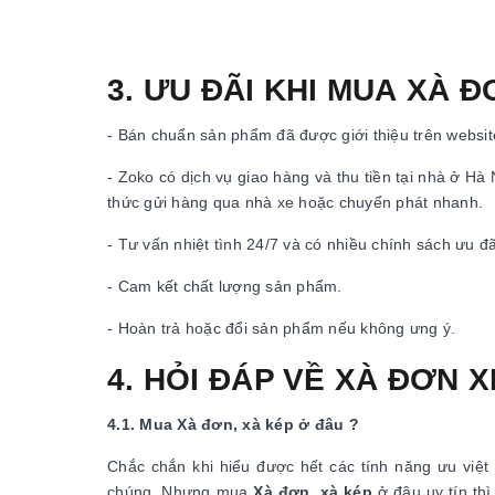
3. ƯU ĐÃI KHI MUA XÀ 
- Bán chuẩn sản phẩm đã được giới thiệu trên website
- Zoko có dịch vụ giao hàng và thu tiền tại nhà ở Hà
thức gửi hàng qua nhà xe hoặc chuyển phát nhanh.
- Tư vấn nhiệt tình 24/7 và có nhiều chính sách ưu đ
- Cam kết chất lượng sản phẩm.
- Hoàn trả hoặc đổi sản phẩm nếu không ưng ý.
4. HỎI ĐÁP VỀ XÀ ĐƠN 
4.1. Mua Xà đơn, xà kép ở đâu ?
Chắc chắn khi hiểu được hết các tính năng ưu việ
chúng. Nhưng mua
Xà đơn, xà kép
ở đâu uy tín thì