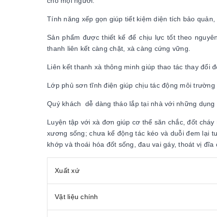
cho mọi người.
Tính năng xếp gọn giúp tiết kiệm diện tích bảo quản
Sản phẩm được thiết kế để chịu lực tốt theo nguyên 
thanh liên kết càng chặt, xà càng cứng vững.
Liên kết thanh xà thông minh giúp thao tác thay đổi 
Lớp phủ sơn tĩnh điện giúp chịu tác động môi trường
Quý khách dễ dàng tháo lắp tại nhà với những dụng 
Luyện tập với xà đơn giúp cơ thể săn chắc, đốt cháy
xương sống; chưa kể động tác kéo và duỗi đem lại tư
khớp và thoái hóa đốt sống, đau vai gáy, thoát vị đĩa
Xuất xứ
Vật liệu chính