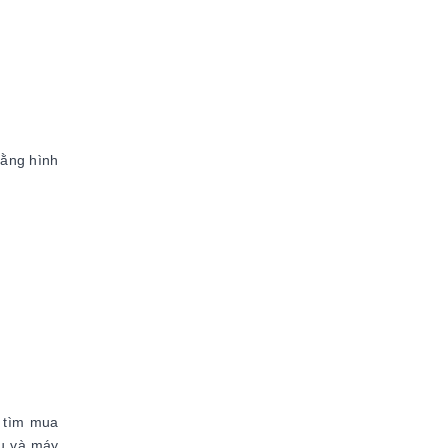
bằng hình
u tìm mua
cụ và máy