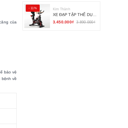
- 11%
Kim Thành
XE ĐẠP TẬP THỂ DỤC
SEJAN GH-709
 căng của
3.450.000₫
3.890.000₫
để bảo vệ
c bệnh về