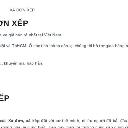
XÀ ĐƠN XẾP
ĐƠN XẾP
 và giá bán rẻ nhất tại Việt Nam.
 Nội và TpHCM. Ở các tỉnh thành còn lại chúng tôi hỗ trợ giao hàng 
ãi, khuyến mại hấp hẫn.
XẾP
t của
Xà đơn, xà kép
đối với cơ thể mình, nhiều người đã bắt đầ
 không phải ai cũng biết. Hiện nay, trên thị trường cung cấp dụng 