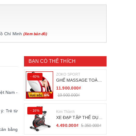
Hồ Chí Minh
(Xem bản đồ)
BẠN CÓ THỂ THÍCH
ZOKO SPORT
- 40%
GHẾ MASSAGE TOÀN
THÂN ZOKO 68
11.900.000₫
iệt Nam -
19.900.000₫
ý: Trẻ từ
- 16%
Kim Thành
XE ĐẠP TẬP THỂ DỤC
FITNESS BÁNH ĐÀ
4.490.000₫
5.350.000₫
KHÁNG TỪ
 cân bằng