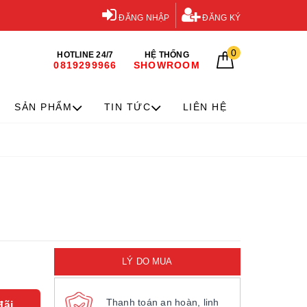
ĐĂNG NHẬP
ĐĂNG KÝ
0
HOTLINE 24/7
HỆ THỐNG
0819299966
SHOWROOM
SẢN PHẨM
TIN TỨC
LIÊN HỆ
LÝ DO MUA
Thanh toán an hoàn, linh
đãi