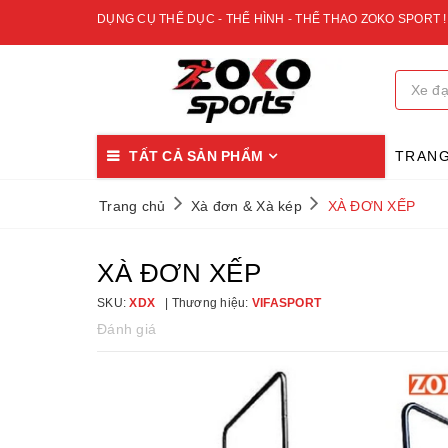
DỤNG CỤ THỂ DỤC - THỂ HÌNH - THỂ THAO ZOKO SPORT !
TẤT CẢ SẢN PHẨM
TRAN
Trang chủ
Xà đơn & Xà kép
XÀ ĐƠN XẾP
XÀ ĐƠN XẾP
SKU:
XDX
Thương hiệu:
VIFASPORT
Đánh giá