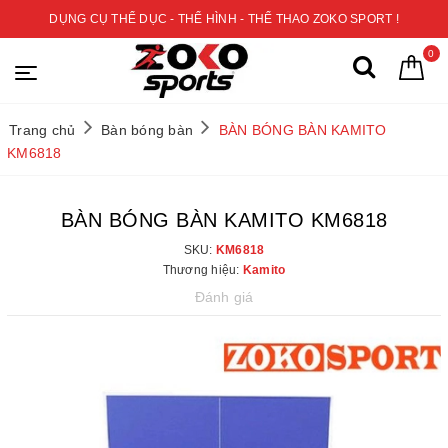
DỤNG CỤ THỂ DỤC - THỂ HÌNH - THỂ THAO ZOKO SPORT !
0
Trang chủ
Bàn bóng bàn
BÀN BÓNG BÀN KAMITO
KM6818
BÀN BÓNG BÀN KAMITO KM6818
SKU:
KM6818
Thương hiệu:
Kamito
Đánh giá