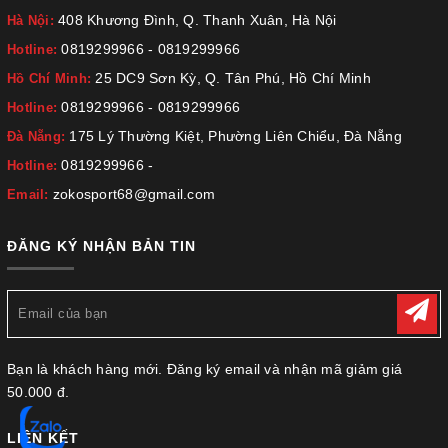
408 Khương Đình, Q. Thanh Xuân, Hà Nội
Hà Nội:
0819299966
-
0819299966
Hotline:
25 DC9 Sơn Kỳ, Q. Tân Phú, Hồ Chí Minh
Hồ Chí Minh:
0819299966
-
0819299966
Hotline:
175 Lý Thường Kiệt, Phường Liên Chiểu, Đà Nẵng
Đà Nẵng:
0819299966
-
Hotline:
zokosport68@gmail.com
Email:
ĐĂNG KÝ NHẬN BẢN TIN
Bạn là khách hàng mới. Đăng ký email và nhận mã giảm giá
50.000 đ.
LIÊN KẾT