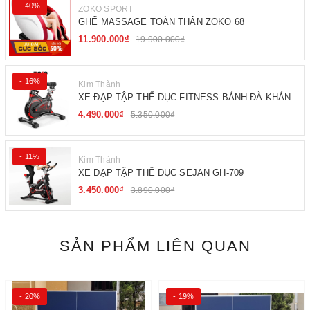
- 40%
ZOKO SPORT
GHẾ MASSAGE TOÀN THÂN ZOKO 68
11.900.000₫
19.900.000₫
- 16%
Kim Thành
XE ĐẠP TẬP THỂ DỤC FITNESS BÁNH ĐÀ KHÁNG
TỪ
4.490.000₫
5.350.000₫
- 11%
Kim Thành
XE ĐẠP TẬP THỂ DỤC SEJAN GH-709
3.450.000₫
3.890.000₫
SẢN PHẨM LIÊN QUAN
- 20%
- 19%