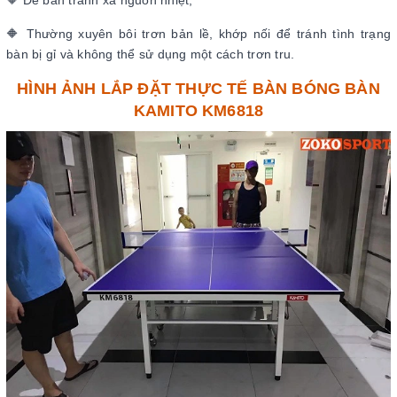
🔶 Để bàn tránh xa nguồn nhiệt;
🔶 Thường xuyên bôi trơn bản lề, khớp nối để tránh tình trạng
bàn bị gỉ và không thể sử dụng một cách trơn tru.
HÌNH ẢNH LẮP ĐẶT THỰC TẾ BÀN BÓNG BÀN
KAMITO KM6818