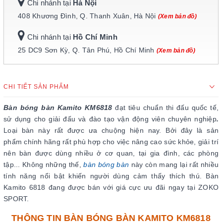
Chi nhánh tại
Hà Nội
408 Khương Đình, Q. Thanh Xuân, Hà Nội
(Xem bản đồ)
Chi nhánh tại
Hồ Chí Minh
25 DC9 Sơn Kỳ, Q. Tân Phú, Hồ Chí Minh
(Xem bản đồ)
CHI TIẾT SẢN PHẨM
Bàn bóng bàn Kamito KM6818
đạt tiêu chuẩn thi đấu quốc tế,
sử dụng cho giải đấu và đào tạo vận động viên chuyên nghiệp
.
Loại bàn này
rất được ưa chuộng hiện nay. Bởi đây là sản
phẩm chính hãng rất phù hợp cho việc nâng cao sức khỏe, giải trí
nên bàn được dùng nhiều ở cơ quan, tại gia đình, các phòng
tập... Không những thế,
bàn bóng bàn
này còn mang lại rất nhiều
tính năng nổi bật khiến người dùng cảm thấy thích thú. Bàn
Kamito 6818 đang được bán với giá cực ưu đãi ngay tại ZOKO
SPORT.
THÔNG TIN BÀN BÓNG BÀN KAMITO KM6818