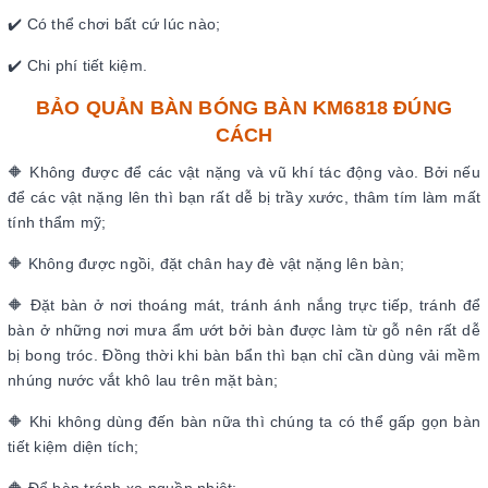
✔️ Có thể chơi bất cứ lúc nào;
✔️ Chi phí tiết kiệm.
BẢO QUẢN BÀN BÓNG BÀN KM6818 ĐÚNG
CÁCH
🔶 Không được để các vật nặng và vũ khí tác động vào. Bởi nếu
để các vật nặng lên thì bạn rất dễ bị trầy xước, thâm tím làm mất
tính thẩm mỹ;
🔶 Không được ngồi, đặt chân hay đè vật nặng lên bàn;
🔶 Đặt bàn ở nơi thoáng mát, tránh ánh nắng trực tiếp, tránh để
bàn ở những nơi mưa ẩm ướt bởi bàn được làm từ gỗ nên rất dễ
bị bong tróc. Đồng thời khi bàn bẩn thì bạn chỉ cần dùng vải mềm
nhúng nước vắt khô lau trên mặt bàn;
🔶 Khi không dùng đến bàn nữa thì chúng ta có thể gấp gọn bàn
tiết kiệm diện tích;