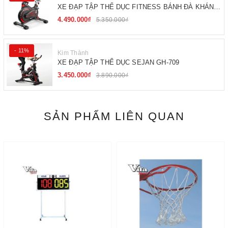
XE ĐẠP TẬP THỂ DỤC FITNESS BÁNH ĐÀ KHÁNG
TỪ
4.490.000₫
5.350.000₫
- 11%
Kim Thành
XE ĐẠP TẬP THỂ DỤC SEJAN GH-709
3.450.000₫
3.890.000₫
SẢN PHẨM LIÊN QUAN