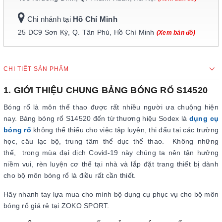
Chi nhánh tại
Hồ Chí Minh
25 DC9 Sơn Kỳ, Q. Tân Phú, Hồ Chí Minh
(Xem bản đồ)
CHI TIẾT SẢN PHẨM
1. GIỚI THIỆU CHUNG BẢNG BÓNG RỔ S14520
Bóng rổ là môn thể thao được rất nhiều người ưa chuộng hiện
nay. Bảng bóng rổ S14520 đến từ thương hiệu Sodex là
dụng cụ
bóng rổ
không thể thiếu cho việc tập luyện, thi đấu tại các trường
học, câu lạc bộ, trung tâm thể dục thể thao. Không những
thế, trong mùa đại dịch Covid-19 này chúng ta nên tận hưởng
niềm vui, rèn luyện cơ thể tại nhà và lắp đặt trang thiết bị dành
cho bộ môn bóng rổ là điều rất cần thiết.
Hãy nhanh tay lựa mua cho mình bộ dụng cụ phục vụ cho bộ môn
bóng rổ giá rẻ tại ZOKO SPORT.