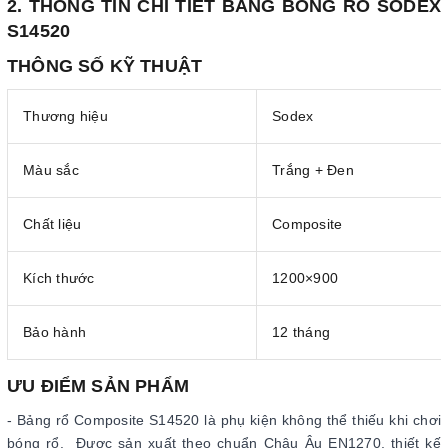
2. THÔNG TIN CHI TIẾT BẢNG BÓNG RỔ SODEX
S14520
THÔNG SỐ KỸ THUẬT
Thương hiệu
Sodex
Màu sắc
Trắng + Đen
Chất liệu
Composite
Kích thước
1200×900
Bảo hành
12 tháng
ƯU ĐIỂM SẢN PHẨM
- Bảng rổ Composite S14520 là phụ kiện không thể thiếu khi chơi
bóng rổ. Được sản xuất theo chuẩn Châu Âu EN1270, thiết kế