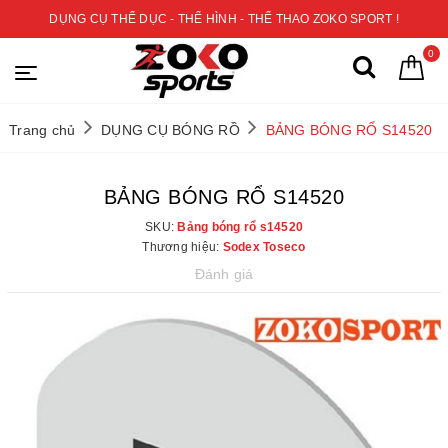
DỤNG CỤ THỂ DỤC - THỂ HÌNH - THỂ THAO ZOKO SPORT !
0
Trang chủ
DỤNG CỤ BÓNG RỒ
BẢNG BÓNG RỔ S14520
BẢNG BÓNG RỔ S14520
SKU:
Bảng bóng rổ s14520
Thương hiệu:
Sodex Toseco
Đánh giá