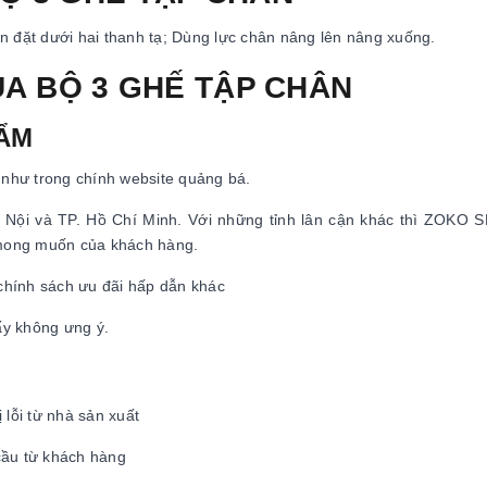
hân đặt dưới hai thanh tạ; Dùng lực chân nâng lên nâng xuống.
UA BỘ 3 GHẾ TẬP CHÂN
HẨM
như trong chính website quảng bá.
 Hà Nội và TP. Hồ Chí Minh. Với những tỉnh lân cận khác thì ZOKO
mong muốn của khách hàng.
 chính sách ưu đãi hấp dẫn khác
ấy không ưng ý.
 lỗi từ nhà sản xuất
cầu từ khách hàng