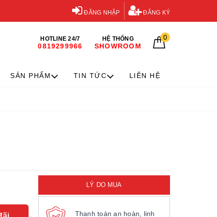
ĐĂNG NHẬP
ĐĂNG KÝ
0
HOTLINE 24/7
HỆ THỐNG
0819299966
SHOWROOM
SẢN PHẨM
TIN TỨC
LIÊN HỆ
LÝ DO MUA
Thanh toán an hoàn, linh
đãi