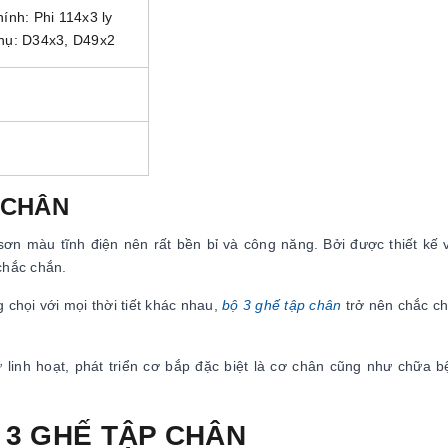
hính: Phi 114x3 ly
phụ: D34x3, D49x2
 CHÂN
ơn màu tĩnh điện nên rất bền bỉ và công năng. Bởi được thiết kế 
chắc chắn.
chọi với mọi thời tiết khác nhau,
bộ 3 ghế tập chân
trở nên chắc ch
linh hoạt, phát triển cơ bắp đặc biệt là cơ chân cũng như chữa 
 3 GHẾ TẬP CHÂN