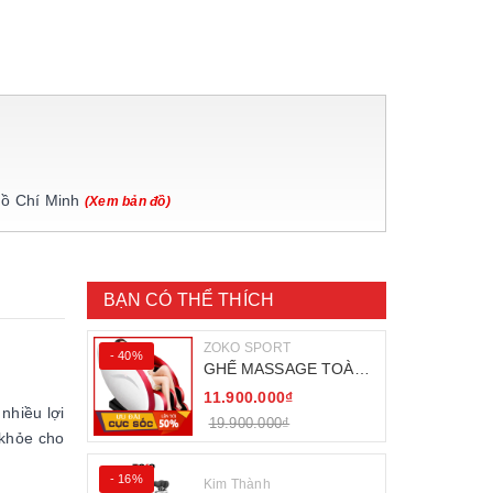
Hồ Chí Minh
(Xem bản đồ)
BẠN CÓ THỂ THÍCH
ZOKO SPORT
- 40%
GHẾ MASSAGE TOÀN
THÂN ZOKO 68
11.900.000₫
nhiều lợi
19.900.000₫
 khỏe cho
- 16%
Kim Thành