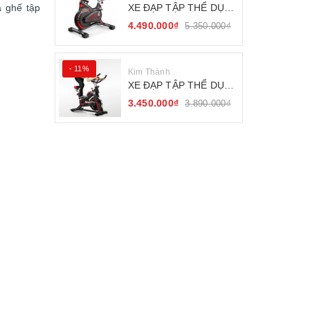
XE ĐẠP TẬP THỂ DỤC
a ghế tập
FITNESS BÁNH ĐÀ
4.490.000₫
5.350.000₫
KHÁNG TỪ
- 11%
Kim Thành
XE ĐẠP TẬP THỂ DỤC
SEJAN GH-709
3.450.000₫
3.890.000₫