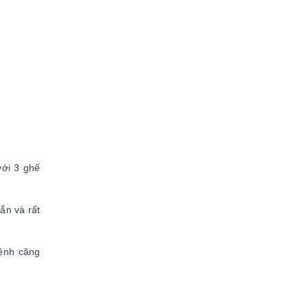
với 3 ghế
ắn và rất
bệnh căng