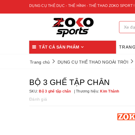
DỤNG CỤ THỂ DỤC - THỂ HÌNH - THỂ THAO ZOKO SPORT !
TẤT CẢ SẢN PHẨM
TRAN
Trang chủ
DỤNG CỤ THỂ THAO NGOÀI TRỜI
BỘ 3 GHẾ TẬP CHÂN
SKU:
Bộ 3 ghế tập chân
Thương hiệu:
Kim Thành
Đánh giá