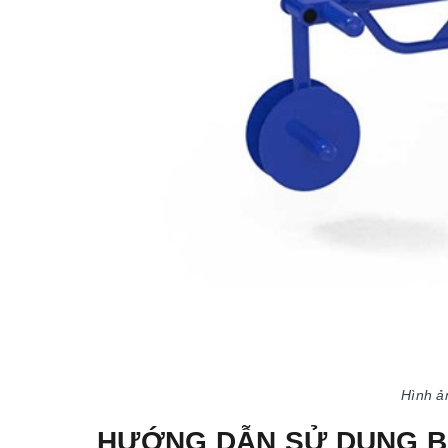
Hình ả
HƯỚNG DẪN SỬ DỤNG B