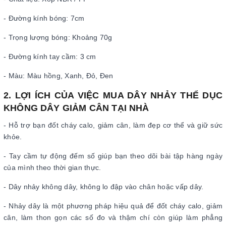
- Đường kính bóng: 7cm
- Trọng lượng bóng: Khoảng 70g
- Đường kính tay cầm: 3 cm
- Màu: Màu hồng, Xanh, Đỏ, Đen
2. LỢI ÍCH CỦA VIỆC MUA DÂY NHẢY THỂ DỤC
KHÔNG DÂY GIẢM CÂN TẠI NHÀ
- Hỗ trợ bạn đốt cháy calo, giảm cân, làm đẹp cơ thể và giữ sức
khỏe.
- Tay cầm tự động đếm số giúp bạn theo dõi bài tập hàng ngày
của mình theo thời gian thực.
- Dây nhảy không dây, không lo đập vào chân hoặc vấp dây.
- Nhảy dây là một phương pháp hiệu quả để đốt cháy calo, giảm
cân, làm thon gọn các số đo và thậm chí còn giúp làm phẳng