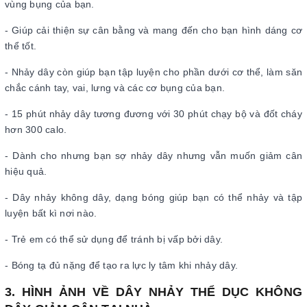
vùng bụng của bạn.
- Giúp cải thiện sự cân bằng và mang đến cho bạn hình dáng cơ
thể tốt.
- Nhảy dây còn giúp bạn tập luyện cho phần dưới cơ thể, làm săn
chắc cánh tay, vai, lưng và các cơ bụng của bạn.
- 15 phút nhảy dây tương đương với 30 phút chạy bộ và đốt cháy
hơn 300 calo.
- Dành cho nhưng bạn sợ nhảy dây nhưng vẫn muốn giảm cân
hiệu quả.
- Dây nhảy không dây, dạng bóng giúp bạn có thể nhảy và tập
luyện bất kì nơi nào.
- Trẻ em có thể sử dụng để tránh bị vấp bởi dây.
- Bóng tạ đủ nặng để tạo ra lực ly tâm khi nhảy dây.
3. HÌNH ẢNH VỀ DÂY NHẢY THỂ DỤC KHÔNG