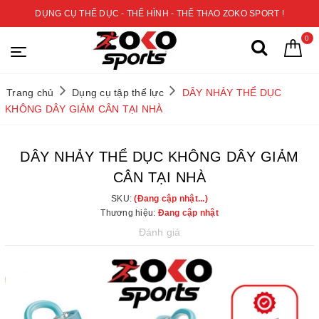
DỤNG CỤ THỂ DỤC - THỂ HÌNH - THỂ THAO ZOKO SPORT !
0
Trang chủ
Dụng cụ tập thể lực
DÂY NHẢY THỂ DỤC
KHÔNG DÂY GIẢM CÂN TẠI NHÀ
DÂY NHẢY THỂ DỤC KHÔNG DÂY GIẢM
CÂN TẠI NHÀ
SKU:
(Đang cập nhật...)
Thương hiệu:
Đang cập nhật
Đánh giá