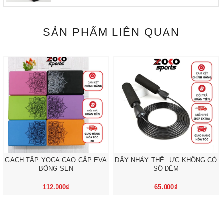
SẢN PHẨM LIÊN QUAN
GẠCH TẬP YOGA CAO CẤP EVA
DÂY NHẢY THỂ LỰC KHÔNG CÓ
BÔNG SEN
SỐ ĐẾM
112.000₫
65.000₫