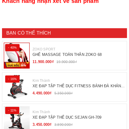
Khách hàng nhận xét về sản phẩm
BẠN CÓ THỂ THÍCH
- 40%
ZOKO SPORT
GHẾ MASSAGE TOÀN THÂN ZOKO 68
11.900.000₫
19.900.000₫
- 16%
Kim Thành
XE ĐẠP TẬP THỂ DỤC FITNESS BÁNH ĐÀ KHÁNG
TỪ
4.490.000₫
5.350.000₫
- 11%
Kim Thành
XE ĐẠP TẬP THỂ DỤC SEJAN GH-709
3.450.000₫
3.890.000₫