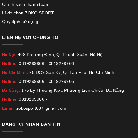
Chính sách thanh toán
Lí do chọn ZOKO SPORT
Quy định sử dụng
LIÊN HỆ VỚI CHÚNG TÔI
408 Khương Đình, Q. Thanh Xuân, Hà Nội
Hà Nội:
0819299966
-
0819299966
Hotline:
25 DC9 Sơn Kỳ, Q. Tân Phú, Hồ Chí Minh
Hồ Chí Minh:
0819299966
-
0819299966
Hotline:
175 Lý Thường Kiệt, Phường Liên Chiểu, Đà Nẵng
Đà Nẵng:
0819299966
-
Hotline:
zokosport68@gmail.com
Email:
ĐĂNG KÝ NHẬN BẢN TIN