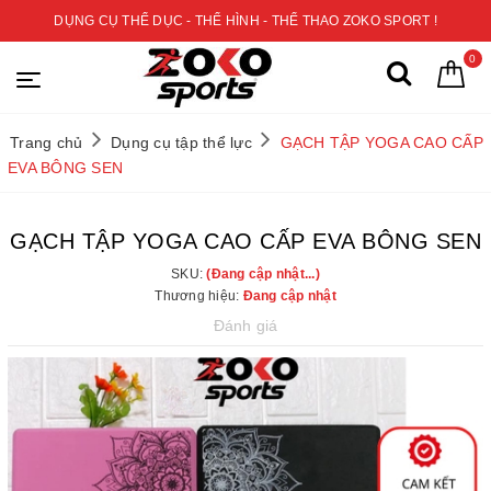
DỤNG CỤ THỂ DỤC - THỂ HÌNH - THỂ THAO ZOKO SPORT !
0
Trang chủ
Dụng cụ tập thể lực
GẠCH TẬP YOGA CAO CẤP
EVA BÔNG SEN
GẠCH TẬP YOGA CAO CẤP EVA BÔNG SEN
SKU:
(Đang cập nhật...)
Thương hiệu:
Đang cập nhật
Đánh giá