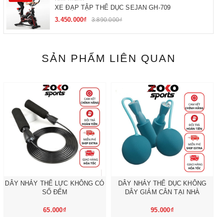
XE ĐẠP TẬP THỂ DỤC SEJAN GH-709
3.450.000₫
3.890.000₫
SẢN PHẨM LIÊN QUAN
DÂY NHẢY THỂ LỰC KHÔNG CÓ
DÂY NHẢY THỂ DỤC KHÔNG
SỐ ĐẾM
DÂY GIẢM CÂN TẠI NHÀ
65.000₫
95.000₫