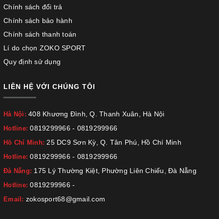
Chính sách đổi trả
Chính sách bảo hành
Chính sách thanh toán
Lí do chọn ZOKO SPORT
Quy định sử dụng
LIÊN HỆ VỚI CHÚNG TÔI
408 Khương Đình, Q. Thanh Xuân, Hà Nội
Hà Nội:
0819299966
-
0819299966
Hotline:
25 DC9 Sơn Kỳ, Q. Tân Phú, Hồ Chí Minh
Hồ Chí Minh:
0819299966
-
0819299966
Hotline:
175 Lý Thường Kiệt, Phường Liên Chiểu, Đà Nẵng
Đà Nẵng:
0819299966
-
Hotline:
zokosport68@gmail.com
Email: