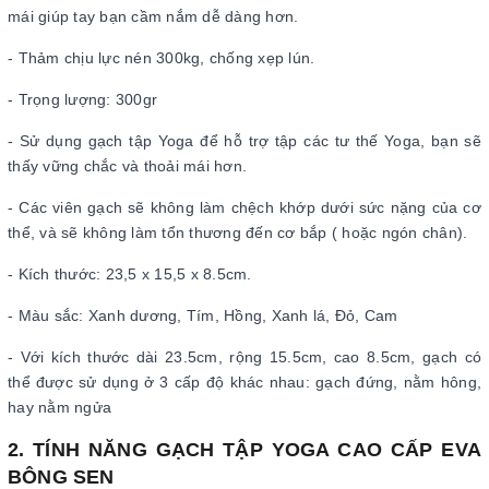
mái giúp tay bạn cầm nắm dễ dàng hơn.
- Thảm chịu lực nén 300kg, chống xẹp lún.
- Trọng lượng: 300gr
- Sử dụng gạch tập Yoga để hỗ trợ tập các tư thế Yoga, bạn sẽ
thấy vững chắc và thoải mái hơn.
- Các viên gạch sẽ không làm chệch khớp dưới sức nặng của cơ
thể, và sẽ không làm tổn thương đến cơ bắp ( hoặc ngón chân).
- Kích thước: 23,5 x 15,5 x 8.5cm.
- Màu sắc: Xanh dương, Tím, Hồng, Xanh lá, Đỏ, Cam
- Với kích thước dài 23.5cm, rộng 15.5cm, cao 8.5cm, gạch có
thể được sử dụng ở 3 cấp độ khác nhau: gạch đứng, nằm hông,
hay nằm ngửa
2. TÍNH NĂNG GẠCH TẬP YOGA CAO CẤP EVA
BÔNG SEN