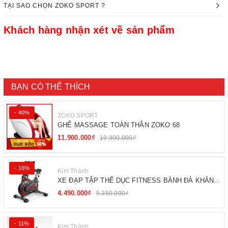
TẠI SAO CHỌN ZOKO SPORT ?
Khách hàng nhận xét về sản phẩm
BẠN CÓ THỂ THÍCH
- 40%
ZOKO SPORT
GHẾ MASSAGE TOÀN THÂN ZOKO 68
11.900.000₫
19.900.000₫
- 16%
Kim Thành
XE ĐẠP TẬP THỂ DỤC FITNESS BÁNH ĐÀ KHÁNG
TỪ
4.490.000₫
5.350.000₫
- 11%
Kim Thành