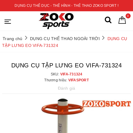
DỤNG CỤ THỂ DỤC - THỂ HÌNH - THỂ THAO ZOKO SPORT !
0
Trang chủ
DỤNG CỤ THỂ THAO NGOÀI TRỜI
DỤNG CỤ
TẬP LƯNG EO VIFA-731324
DỤNG CỤ TẬP LƯNG EO VIFA-731324
SKU:
VIFA-731324
Thương hiệu:
VIFASPORT
Đánh giá