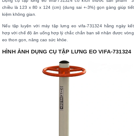
Dụng cụ tập lưng eo vifa-731324 có kích thước sản phẩm 3
chiều là 123 x 80 x 124 (cm) (dung sai +-3%) gọn gàng giúp tiết
kiệm không gian.
Nếu tập luyện với máy tập lưng eo vifa-731324 hằng ngày kết
hợp với chế độ ăn uống hợp lý chắc chắn bạn sẽ nhận được vòng
eo thon gọn, nâng cao sức khỏe.
HÌNH ẢNH DỤNG CỤ TẬP LƯNG EO VIFA-731324