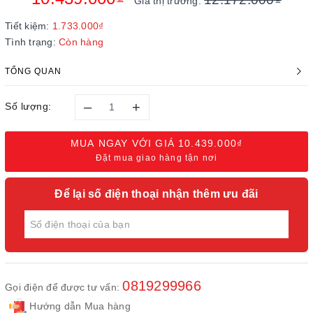
Giá thị trường:
Tiết kiệm:
1.733.000₫
Tình trạng:
Còn hàng
TỔNG QUAN
–
+
Số lượng:
MUA NGAY VỚI GIÁ
10.439.000₫
Đặt mua giao hàng tận nơi
Để lại số điện thoại nhận thêm ưu đãi
0819299966
Gọi điện để được tư vấn:
Hướng dẫn Mua hàng