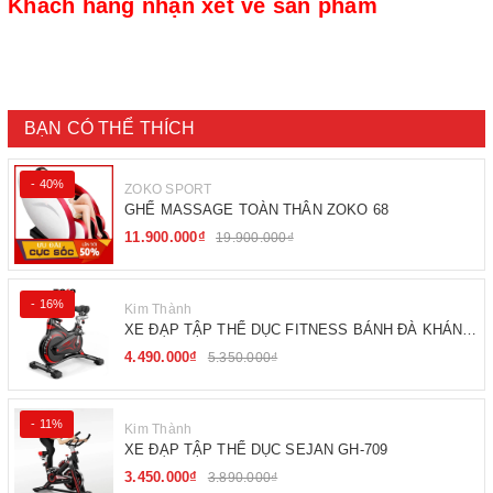
Khách hàng nhận xét về sản phẩm
BẠN CÓ THỂ THÍCH
- 40%
ZOKO SPORT
GHẾ MASSAGE TOÀN THÂN ZOKO 68
11.900.000₫
19.900.000₫
- 16%
Kim Thành
XE ĐẠP TẬP THỂ DỤC FITNESS BÁNH ĐÀ KHÁNG
TỪ
4.490.000₫
5.350.000₫
- 11%
Kim Thành
XE ĐẠP TẬP THỂ DỤC SEJAN GH-709
3.450.000₫
3.890.000₫