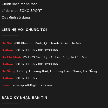
Chính sách thanh toán
Lí do chọn ZOKO SPORT
Quy định sử dụng
LIÊN HỆ VỚI CHÚNG TÔI
408 Khương Đình, Q. Thanh Xuân, Hà Nội
Hà Nội:
0819299966
-
0819299966
Hotline:
25 DC9 Sơn Kỳ, Q. Tân Phú, Hồ Chí Minh
Hồ Chí Minh:
0819299966
-
0819299966
Hotline:
175 Lý Thường Kiệt, Phường Liên Chiểu, Đà Nẵng
Đà Nẵng:
0819299966
-
Hotline:
zokosport68@gmail.com
Email:
ĐĂNG KÝ NHẬN BẢN TIN