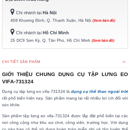
Chi nhánh tại
Hà Nội
408 Khương Đình, Q. Thanh Xuân, Hà Nội
(Xem bản đồ)
Chi nhánh tại
Hồ Chí Minh
25 DC9 Sơn Kỳ, Q. Tân Phú, Hồ Chí Minh
(Xem bản đồ)
CHI TIẾT SẢN PHẨM
GIỚI THIỆU CHUNG DỤNG CỤ TẬP LƯNG EO
VIFA-731324
Dụng cụ tập lưng eo vifa-731324 là
dụng cụ thể thao ngoài trời
rất phổ biến hiện nay. Sản phẩm mang lại rất nhiều lợi ích đối với
sức khỏe.
Sản phẩm tập lưng eo vifa-731324 được lắp đặt phổ biến tại các
nơi công cộng như khu vui chơi, công viên, trường học. Với dụng
cụ này bạn có thể sử dụng hoàn toàn miễn phí và tập luyện thể