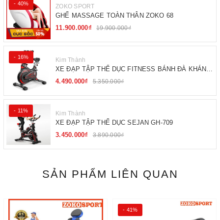
- 40%
ZOKO SPORT
GHẾ MASSAGE TOÀN THÂN ZOKO 68
11.900.000₫
19.900.000₫
- 16%
Kim Thành
XE ĐẠP TẬP THỂ DỤC FITNESS BÁNH ĐÀ KHÁNG
TỪ
4.490.000₫
5.350.000₫
- 11%
Kim Thành
XE ĐẠP TẬP THỂ DỤC SEJAN GH-709
3.450.000₫
3.890.000₫
SẢN PHẨM LIÊN QUAN
- 41%