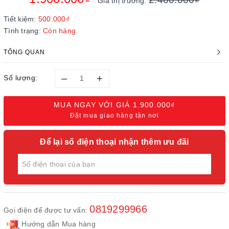
Giá thị trường:
Tiết kiệm:
500.000₫
Tình trạng:
Còn hàng
TỔNG QUAN
–
+
Số lượng:
MUA NGAY VỚI GIÁ
1.900.000₫
Đặt mua giao hàng tận nơi
Để lại số điện thoại nhận thêm ưu đãi
0819299966
Gọi điện để được tư vấn:
Hướng dẫn Mua hàng