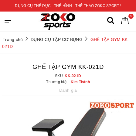
DỤNG CỤ THỂ DỤC - THỂ HÌNH - THỂ THAO ZOKO SPORT !
0
Trang chủ
DỤNG CỤ TẬP CƠ BỤNG
GHẾ TẬP GYM KK-
021D
GHẾ TẬP GYM KK-021D
SKU:
KK-021D
Thương hiệu:
Kim Thành
Đánh giá