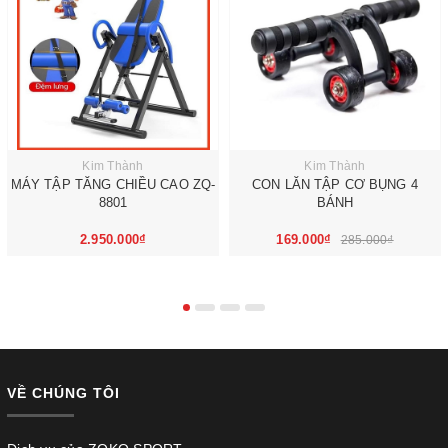
Kim Thành
Kim Thành
MÁY TẬP TĂNG CHIỀU CAO ZQ-
CON LĂN TẬP CƠ BỤNG 4
8801
BÁNH
2.950.000₫
169.000₫
285.000₫
VỀ CHÚNG TÔI