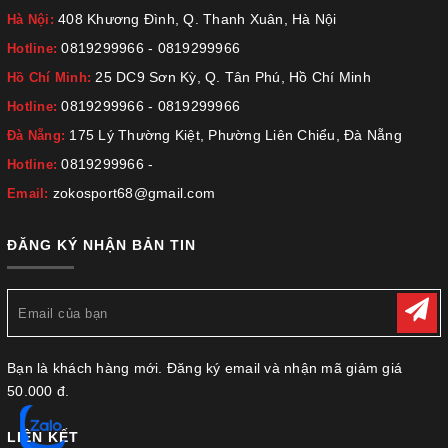
408 Khương Đình, Q. Thanh Xuân, Hà Nội
Hà Nội:
0819299966
-
0819299966
Hotline:
25 DC9 Sơn Kỳ, Q. Tân Phú, Hồ Chí Minh
Hồ Chí Minh:
0819299966
-
0819299966
Hotline:
175 Lý Thường Kiệt, Phường Liên Chiểu, Đà Nẵng
Đà Nẵng:
0819299966
-
Hotline:
zokosport68@gmail.com
Email:
ĐĂNG KÝ NHẬN BẢN TIN
Bạn là khách hàng mới. Đăng ký email và nhận mã giảm giá
50.000 đ.
LIÊN KẾT