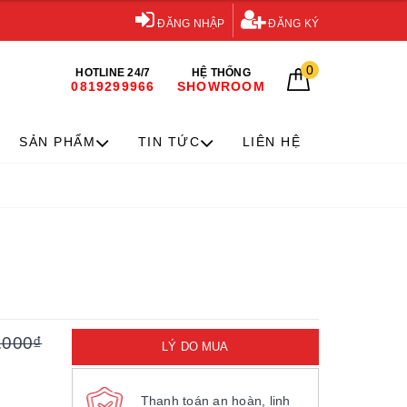
ĐĂNG NHẬP
ĐĂNG KÝ
0
HOTLINE 24/7
HỆ THỐNG
0819299966
SHOWROOM
SẢN PHẨM
TIN TỨC
LIÊN HỆ
.000₫
LÝ DO MUA
Thanh toán an hoàn, linh