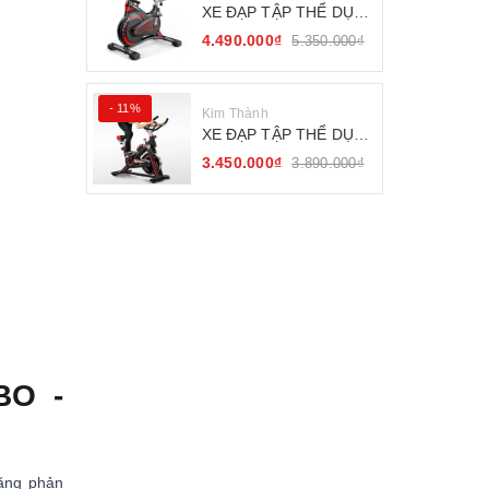
XE ĐẠP TẬP THỂ DỤC
FITNESS BÁNH ĐÀ
4.490.000₫
5.350.000₫
KHÁNG TỪ
- 11%
Kim Thành
XE ĐẠP TẬP THỂ DỤC
SEJAN GH-709
3.450.000₫
3.890.000₫
BO -
ăng phản