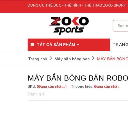
DỤNG CỤ THỂ DỤC - THỂ HÌNH - THỂ THAO ZOKO SPORT !
TẤT CẢ SẢN PHẨM
TRAN
Trang chủ
Máy bắn bóng bàn
MÁY BẮN BÓNG
MÁY BẮN BÓNG BÀN ROBO 
SKU:
(Đang cập nhật...)
Thương hiệu:
Đang cập nhật
Đánh giá