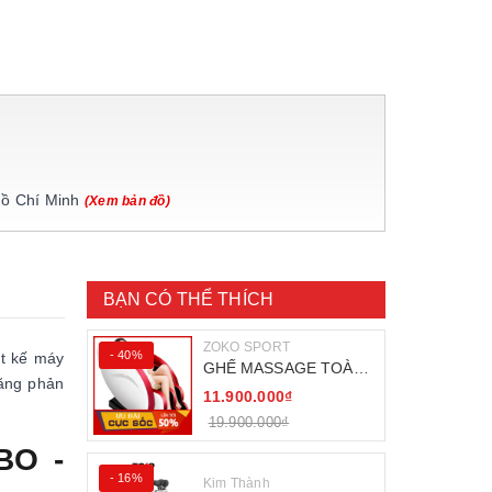
Hồ Chí Minh
(Xem bản đồ)
BẠN CÓ THỂ THÍCH
ZOKO SPORT
- 40%
ết kế máy
GHẾ MASSAGE TOÀN
năng phản
THÂN ZOKO 68
11.900.000₫
19.900.000₫
BO -
- 16%
Kim Thành