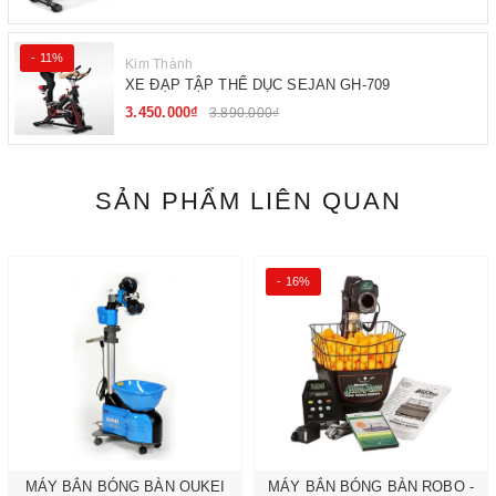
- 11%
Kim Thành
XE ĐẠP TẬP THỂ DỤC SEJAN GH-709
3.450.000₫
3.890.000₫
SẢN PHẨM LIÊN QUAN
- 16%
MÁY BẮN BÓNG BÀN OUKEI
MÁY BẮN BÓNG BÀN ROBO -