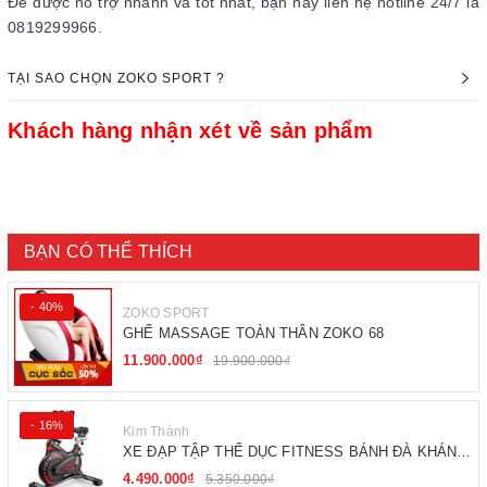
Để được hỗ trợ nhanh và tốt nhất, bạn hãy liên hệ hotline 24/7 là
0819299966.
TẠI SAO CHỌN ZOKO SPORT ?
Khách hàng nhận xét về sản phẩm
BẠN CÓ THỂ THÍCH
- 40%
ZOKO SPORT
GHẾ MASSAGE TOÀN THÂN ZOKO 68
11.900.000₫
19.900.000₫
- 16%
Kim Thành
XE ĐẠP TẬP THỂ DỤC FITNESS BÁNH ĐÀ KHÁNG
TỪ
4.490.000₫
5.350.000₫