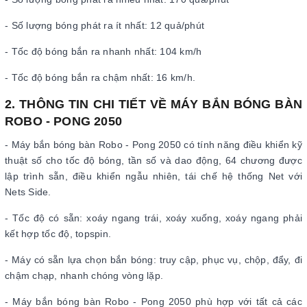
- Số lượng bóng phát ra ít nhất: 12 quả/phút
- Tốc độ bóng bắn ra nhanh nhất: 104 km/h
- Tốc độ bóng bắn ra chậm nhất: 16 km/h.
2. THÔNG TIN CHI TIẾT VỀ MÁY BẮN BÓNG BÀN
ROBO - PONG 2050
- Máy bắn bóng bàn Robo - Pong 2050 có tính năng điều khiển kỹ
thuật số cho tốc độ bóng, tần số và dao động, 64 chương được
lập trình sẵn, điều khiển ngẫu nhiên, tái chế hệ thống Net với
Nets Side.
- Tốc độ có sẵn: xoáy ngang trái, xoáy xuống, xoáy ngang phải
kết hợp tốc độ, topspin.
- Máy có sẵn lựa chọn bắn bóng: truy cập, phục vụ, chộp, đẩy, đi
chậm chạp, nhanh chóng vòng lặp.
- Máy bắn bóng bàn Robo - Pong 2050 phù hợp với tất cả các