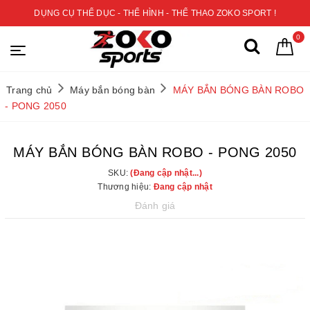
DỤNG CỤ THỂ DỤC - THỂ HÌNH - THỂ THAO ZOKO SPORT !
0
Trang chủ
Máy bắn bóng bàn
MÁY BẮN BÓNG BÀN ROBO
- PONG 2050
MÁY BẮN BÓNG BÀN ROBO - PONG 2050
SKU:
(Đang cập nhật...)
Thương hiệu:
Đang cập nhật
Đánh giá