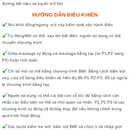
đường tiết niệu và tuyến mồ hôi.
HƯỚNG DẪN ĐIỀU KHIỂN
Nút khởi động/ngưng: nút này kiểm soát vận hành điện;
Tự động/Mỡ cơ thể: sau khi bật điện, người sử dụng có thể
chuyển chương trình;
Giữa massage tự động và massage bằng tay (từ P1,P2 sang
P3) hoặc tính toán;
Chỉ số mỡ cơ thể bằng chương trình BMI. Bằng cách bấm bút
này, cửa sổ bảng điều khiển sẽ hiển thị 88-P1-P2-P3; 88 có nghĩa
là chương trình bằng tay;
Người sử dụng có thể cài đặt con số tốc độ bằng cách cân
nhắc các điều kiện cơ thể và thói quen cá nhân. P1,P2,P3 là các
chương trình tự động sẽ không thay đổi nếu không chỉnh trong
quá trình hoạt động;
Các bước kiểm tra mỡ: bấm nút BMI và chọn 1 và nhập giới