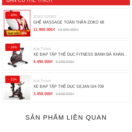
BẠN CÓ THỂ THÍCH
- 40%
ZOKO SPORT
GHẾ MASSAGE TOÀN THÂN ZOKO 68
11.900.000₫
19.900.000₫
- 16%
Kim Thành
XE ĐẠP TẬP THỂ DỤC FITNESS BÁNH ĐÀ KHÁNG
TỪ
4.490.000₫
5.350.000₫
- 11%
Kim Thành
XE ĐẠP TẬP THỂ DỤC SEJAN GH-709
3.450.000₫
3.890.000₫
SẢN PHẨM LIÊN QUAN