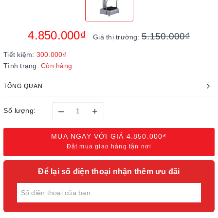
4.850.000₫
5.150.000₫
Giá thị trường:
Tiết kiệm:
300.000₫
Tình trạng:
Còn hàng
TỔNG QUAN
–
+
Số lượng:
MUA NGAY VỚI GIÁ
4.850.000₫
Đặt mua giao hàng tận nơi
Để lại số điện thoại nhận thêm ưu đãi