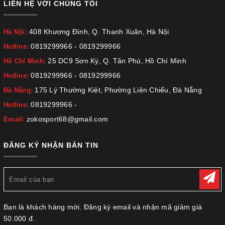
LIÊN HỆ VỚI CHÚNG TÔI
408 Khương Đình, Q. Thanh Xuân, Hà Nội
Hà Nội:
0819299966
-
0819299966
Hotline:
25 DC9 Sơn Kỳ, Q. Tân Phú, Hồ Chí Minh
Hồ Chí Minh:
0819299966
-
0819299966
Hotline:
175 Lý Thường Kiệt, Phường Liên Chiểu, Đà Nẵng
Đà Nẵng:
0819299966
-
Hotline:
zokosport68@gmail.com
Email:
ĐĂNG KÝ NHẬN BẢN TIN
Bạn là khách hàng mới. Đăng ký email và nhận mã giảm giá
50.000 đ.