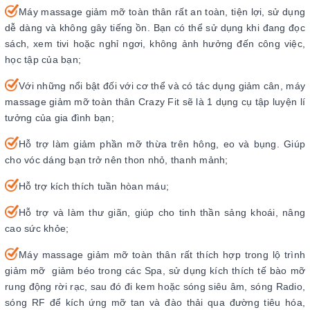
Máy massage giảm mỡ toàn thân rất an toàn, tiện lợi, sử dụng
dễ dàng và không gây tiếng ồn. Bạn có thể sử dụng khi đang đọc
sách, xem tivi hoặc nghỉ ngơi, không ảnh hưởng đến công việc,
học tập của bạn;
Với những nổi bật đối với cơ thể và có tác dụng giảm cân, máy
massage giảm mỡ toàn thân Crazy Fit sẽ là 1 dụng cụ tập luyện lí
tưởng của gia đình bạn;
Hỗ trợ làm giảm phần mỡ thừa trên hông, eo và bụng. Giúp
cho vóc dáng bạn trở nên thon nhỏ, thanh mảnh;
Hỗ trợ kích thích tuần hòan máu;
Hỗ trợ và làm thư giãn, giúp cho tinh thần sảng khoái, nâng
cao sức khỏe;
Máy massage giảm mỡ toàn thân rất thích hợp trong lộ trình
giảm mỡ giảm béo trong các Spa, sử dụng kích thích tế bào mỡ
rung động rời rạc, sau đó đi kem hoặc sóng siêu âm, sóng Radio,
sóng RF để kích ứng mỡ tan và đào thải qua đường tiêu hóa,