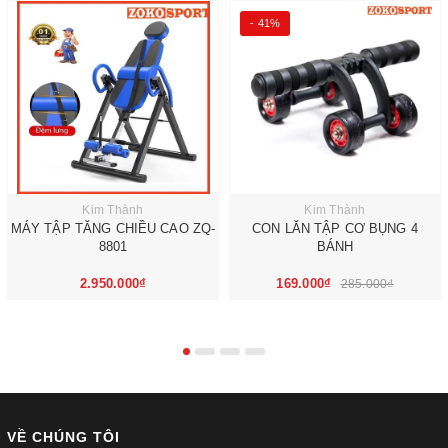
- 41%
Kim Thành
Kim Thành
MÁY TẬP TĂNG CHIỀU CAO ZQ-
CON LĂN TẬP CƠ BỤNG 4
8801
BÁNH
2.950.000₫
169.000₫
285.000₫
VỀ CHÚNG TÔI