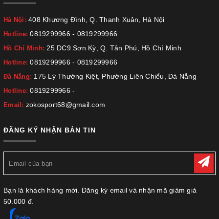
408 Khương Đình, Q. Thanh Xuân, Hà Nội
Hà Nội:
0819299966
-
0819299966
Hotline:
25 DC9 Sơn Kỳ, Q. Tân Phú, Hồ Chí Minh
Hồ Chí Minh:
0819299966
-
0819299966
Hotline:
175 Lý Thường Kiệt, Phường Liên Chiểu, Đà Nẵng
Đà Nẵng:
0819299966
-
Hotline:
zokosport68@gmail.com
Email:
ĐĂNG KÝ NHẬN BẢN TIN
Bạn là khách hàng mới. Đăng ký email và nhận mã giảm giá
50.000 đ.