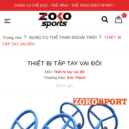
DỤNG CỤ THỂ DỤC - THỂ HÌNH - THỂ THAO ZOKO SPORT !
0
Trang chủ
DỤNG CỤ THỂ THAO NGOÀI TRỜI
THIẾT BỊ
TẬP TAY VAI ĐÔI
THIẾT BỊ TẬP TAY VAI ĐÔI
SKU:
Thiết bị tay vai đôi
Thương hiệu:
Kim Thành
Đánh giá