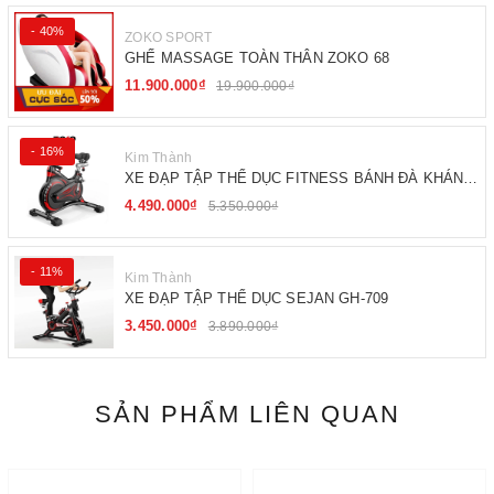
- 40%
ZOKO SPORT
GHẾ MASSAGE TOÀN THÂN ZOKO 68
11.900.000₫
19.900.000₫
- 16%
Kim Thành
XE ĐẠP TẬP THỂ DỤC FITNESS BÁNH ĐÀ KHÁNG
TỪ
4.490.000₫
5.350.000₫
- 11%
Kim Thành
XE ĐẠP TẬP THỂ DỤC SEJAN GH-709
3.450.000₫
3.890.000₫
SẢN PHẨM LIÊN QUAN