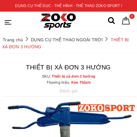
DỤNG CỤ THỂ DỤC - THỂ HÌNH - THỂ THAO ZOKO SPORT !
0
Trang chủ
DỤNG CỤ THỂ THAO NGOÀI TRỜI
THIẾT BỊ
XÀ ĐƠN 3 HƯỚNG
THIẾT BỊ XÀ ĐƠN 3 HƯỚNG
SKU:
Thiết bị xà đơn 3 hướng
Thương hiệu:
Kim Thành
Đánh giá