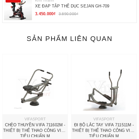
Kim Thành
XE ĐẠP TẬP THỂ DỤC SEJAN GH-709
3.450.000₫
3.890.000₫
SẢN PHẨM LIÊN QUAN
VIFASPORT
VIFASPORT
CHÈO THUYỀN VIFA 711602M -
ĐI BỘ LẮC TAY VIFA 711511M -
THIẾT BỊ THỂ THAO CÔNG VIÊN
THIẾT BỊ THỂ THAO CÔNG VIÊN
TIÊU CHUẨN M
TIÊU CHUẨN M