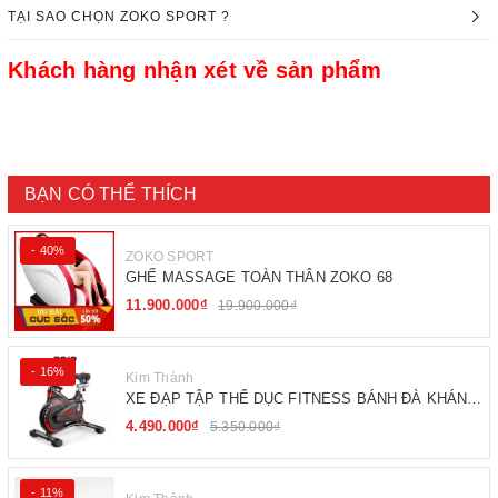
TẠI SAO CHỌN ZOKO SPORT ?
Khách hàng nhận xét về sản phẩm
BẠN CÓ THỂ THÍCH
- 40%
ZOKO SPORT
GHẾ MASSAGE TOÀN THÂN ZOKO 68
11.900.000₫
19.900.000₫
- 16%
Kim Thành
XE ĐẠP TẬP THỂ DỤC FITNESS BÁNH ĐÀ KHÁNG
TỪ
4.490.000₫
5.350.000₫
- 11%