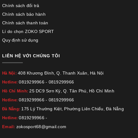
Chính sách đổi trả
Chính sách bảo hành
Chính sách thanh toán
Lí do chọn ZOKO SPORT
Quy định sử dụng
LIÊN HỆ VỚI CHÚNG TÔI
408 Khương Đình, Q. Thanh Xuân, Hà Nội
Hà Nội:
0819299966
-
0819299966
Hotline:
25 DC9 Sơn Kỳ, Q. Tân Phú, Hồ Chí Minh
Hồ Chí Minh:
0819299966
-
0819299966
Hotline:
175 Lý Thường Kiệt, Phường Liên Chiểu, Đà Nẵng
Đà Nẵng:
0819299966
-
Hotline:
zokosport68@gmail.com
Email: