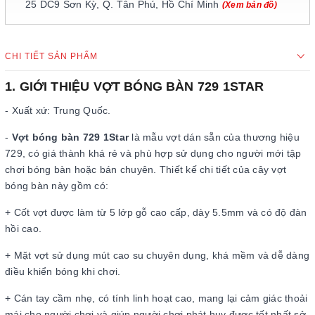
25 DC9 Sơn Kỳ, Q. Tân Phú, Hồ Chí Minh
(Xem bản đồ)
CHI TIẾT SẢN PHẨM
1. GIỚI THIỆU VỢT BÓNG BÀN 729 1STAR
- Xuất xứ: Trung Quốc.
-
Vợt bóng bàn 729 1Star
là mẫu vợt dán sẵn của thương hiệu
729, có giá thành khá rẻ và phù hợp sử dụng cho người mới tập
chơi bóng bàn hoặc bán chuyên. Thiết kế chi tiết của cây vợt
bóng bàn này gồm có:
+ Cốt vợt được làm từ 5 lớp gỗ cao cấp, dày 5.5mm và có độ đàn
hồi cao.
+ Mặt vợt sử dụng mút cao su chuyên dụng, khá mềm và dễ dàng
điều khiển bóng khi chơi.
+ Cán tay cầm nhẹ, có tính linh hoạt cao, mang lại cảm giác thoải
mái cho người chơi và giúp người chơi phát huy được tốt nhất sở