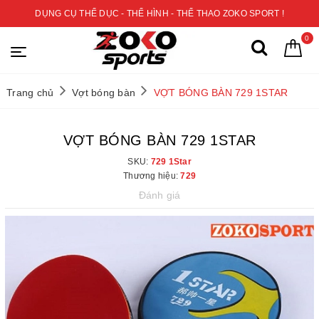
DỤNG CỤ THỂ DỤC - THỂ HÌNH - THỂ THAO ZOKO SPORT !
0
Trang chủ
Vợt bóng bàn
VỢT BÓNG BÀN 729 1STAR
VỢT BÓNG BÀN 729 1STAR
SKU:
729 1Star
Thương hiệu:
729
Đánh giá