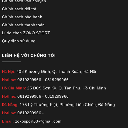
Chính sách vận chuyển
Chính sách đổi trả
Chính sách bảo hành
Chính sách thanh toán
Lí do chọn ZOKO SPORT
Quy định sử dụng
LIÊN HỆ VỚI CHÚNG TÔI
408 Khương Đình, Q. Thanh Xuân, Hà Nội
Hà Nội:
0819299966
-
0819299966
Hotline:
25 DC9 Sơn Kỳ, Q. Tân Phú, Hồ Chí Minh
Hồ Chí Minh:
0819299966
-
0819299966
Hotline:
175 Lý Thường Kiệt, Phường Liên Chiểu, Đà Nẵng
Đà Nẵng:
0819299966
-
Hotline:
zokosport68@gmail.com
Email: