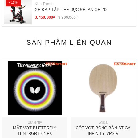
- 11%
Kim Thành
XE ĐẠP TẬP THỂ DỤC SEJAN GH-709
3.450.000₫
3.890.000₫
SẢN PHẨM LIÊN QUAN
Butterfly
Stiga
MẶT VỢT BUTTERFLY
CỐT VỢT BÓNG BÀN STIGA
TENERGRY 64 FX
INFINITY VPS V