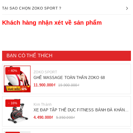
TẠI SAO CHỌN ZOKO SPORT ?
Khách hàng nhận xét về sản phẩm
BẠN CÓ THỂ THÍCH
- 40%
ZOKO SPORT
GHẾ MASSAGE TOÀN THÂN ZOKO 68
11.900.000₫
19.900.000₫
- 16%
Kim Thành
XE ĐẠP TẬP THỂ DỤC FITNESS BÁNH ĐÀ KHÁNG
TỪ
4.490.000₫
5.350.000₫