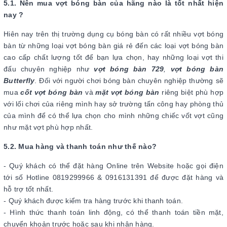
5.1. Nên mua vợt bóng bàn của hãng nào là tốt nhất hiện
nay ?
Hiên nay trên thị trường dụng cụ bóng bàn có rất nhiều vợt bóng
bàn từ những loại vợt bóng bàn giá rẻ đến các loại vợt bóng bàn
cao cấp chất lượng tốt để bạn lựa chọn, hay những loại vợt thi
đấu chuyên nghiệp như
vợt bóng bàn 729
,
vợt bóng bàn
Butterfly
. Đối với người chơi bóng bàn chuyên nghiệp thường sẽ
mua
cốt vợt bóng bàn
và
mặt vợt bóng bàn
riêng biệt phù hợp
với lối chơi của riêng mình hay sở trường tấn công hay phòng thủ
của mình để có thể lựa chọn cho mình những chiếc vốt vợt cũng
như mặt vợt phù hợp nhất.
5.2. Mua hàng và thanh toán như thế nào?
- Quý khách có thể đặt hàng Online trên Website hoặc gọi điện
tới số Hotline 0819299966 & 0916131391 để được đặt hàng và
hỗ trợ tốt nhất.
- Quý khách được kiểm tra hàng trước khi thanh toán.
- Hình thức thanh toán linh động, có thể thanh toán tiền mặt,
chuyển khoản trước hoặc sau khi nhận hàng.